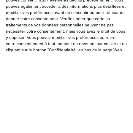
pouvez consentir aux traitements décrits précédemment. Vous
Communauté Savoir Maigrir vous aident
pouvez également accéder à des informations plus détaillées et
chaque semaine à vous rapprocher
modifier vos préférences avant de consentir ou pour refuser de
sereinement de votre objectif minceur.
donner votre consentement.
Veuillez noter que certains
traitements de vos données personnelles peuvent ne pas
nécessiter votre consentement, mais vous avez le droit de vous
y opposer. Vous pouvez modifier vos préférences ou retirer
Votre bilan minceur
(env. 2
votre consentement à tout moment en revenant sur ce site et en
cliquant sur le bouton "Confidentialité" en bas de la page Web.
min)
un homme
Je suis
une femme
cm
Je mesure
kg
Je pèse
kg
Je voudrais
peser