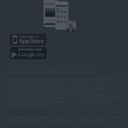
*Prix d'un appel local. Ouvert de 9H00 à 15h du lundi au vendredi.
LES TÉMOIGNAGES PRÉSENTÉS SONT DES EXPÉRIENCES INDIVIDUELLES.
ELLES NE SONT NI CARACTÉRISTIQUES, NI GARANTIES ET LES RÉSULTATS
PEUVENT VARIER D'UNE PERSONNE A L'AUTRE. COMME POUR TOUT
PROGRAMME DE RÉÉQUILIBRAGE ALIMENTAIRE, DES PLANS DE REPAS
CONTRÔLÉS ET DES EXERCICES PHYSIQUES RÉGULIERS SONT
NÉCESSAIRES POUR PERDRE DU POIDS À LONG TERME. DEMANDEZ
TOUJOURS L'AVIS DE VOTRE MÉDECIN TRAITANT AVANT D'ENTREPRENDRE UN
RÉGIME AMINCISSANT, UN PROGRAMME SPORTIF OU DE MODIFIER VOS
HABITUDES NUTRITIONNELLES.
Ce programme est une somme de conseils liés à l'alimentation et à la perte de poids
destinés au grand public et ne s'apparente en aucun cas à une consultation
médicale privée.