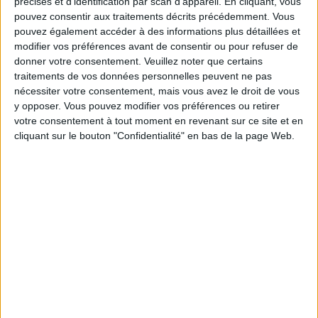
précises et d’identification par scan d'appareil. En cliquant, vous
pouvez consentir aux traitements décrits précédemment. Vous
pouvez également accéder à des informations plus détaillées et
Service-client & Motivation
modifier vos préférences avant de consentir ou pour refuser de
Voir tout
donner votre consentement.
Veuillez noter que certains
Les équipes du Service-client et de la
traitements de vos données personnelles peuvent ne pas
Communauté Savoir Maigrir vous aident
nécessiter votre consentement, mais vous avez le droit de vous
chaque semaine à vous rapprocher
y opposer. Vous pouvez modifier vos préférences ou retirer
sereinement de votre objectif minceur.
votre consentement à tout moment en revenant sur ce site et en
cliquant sur le bouton "Confidentialité" en bas de la page Web.
Votre bilan minceur
(env. 2
min)
un homme
Je suis
une femme
cm
Je mesure