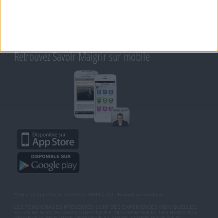
RAPPELEZ-MOI
CONDITIONS D'UTILISATION
AIDE - FAQ
CHARTE SUR LA VIE PRIVÉE
BLOG DE JEAN MICHEL
MOT DE PASSE OUBLIÉ
Retrouvez Savoir Maigrir sur mobile
*Prix d'un appel local. Ouvert de 9H00 à 15h du lundi au vendredi.
LES TÉMOIGNAGES PRÉSENTÉS SONT DES EXPÉRIENCES INDIVIDUELLES.
ELLES NE SONT NI CARACTÉRISTIQUES, NI GARANTIES ET LES RÉSULTATS
PEUVENT VARIER D'UNE PERSONNE A L'AUTRE. COMME POUR TOUT