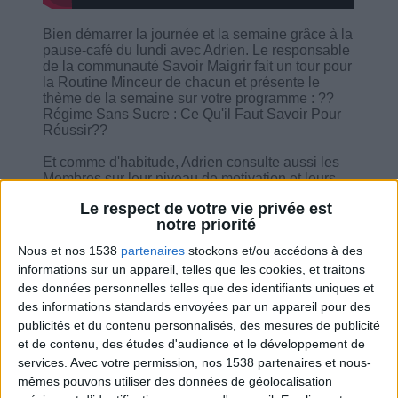
Bien démarrer la journée et la semaine grâce à la
pause-café du lundi avec Adrien. Le responsable
de la communauté Savoir Maigrir fait un tour pour
la Routine Minceur de chacun et présente le
thème de la semaine sur votre programme : ??
Régime Sans Sucre : Ce Qu'il Faut Savoir Pour
Réussir??
Et comme d'habitude, Adrien consulte aussi les
Membres sur leur niveau de motivation et leurs
progrès par rapport à leur objectif de poids. Il
Le respect de votre vie privée est
donne aussi les astuces pour atteindre facilement
notre priorité
les objectifs de perte de poids.
Nous et nos 1538
partenaires
stockons et/ou accédons à des
informations sur un appareil, telles que les cookies, et traitons
des données personnelles telles que des identifiants uniques et
des informations standards envoyées par un appareil pour des
publicités et du contenu personnalisés, des mesures de publicité
Combien de kilos souhaitez-vous perdre ?
et de contenu, des études d'audience et le développement de
services.
Avec votre permission, nos 1538 partenaires et nous-
Moins de
De 5 à 10
Plus de
mêmes pouvons utiliser des données de géolocalisation
5 kilos
kilos
10 kilos