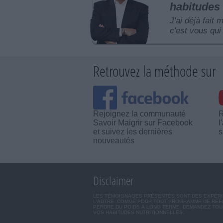
habitudes 
J'ai déjà fait 
c'est vous qui 
Retrouvez la méthode sur
Rejoignez la communauté
R
Savoir Maigrir sur Facebook
l
et suivez les dernières
s
nouveautés
Disclaimer
LES TÉMOIGNAGES PRÉSENTÉS SONT DES EXPÉRIEN
L'AUTRE. COMME POUR TOUT PROGRAMME DE RÉÉQ
PERDRE DU POIDS À LONG TERME. DEMANDEZ TOUJ
VOS HABITUDES NUTRITIONNELLES.