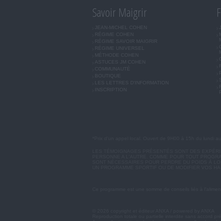
Savoir Maigrir
F
JEAN-MICHEL COHEN
RÉGIME COHEN
RÉGIME SAVOIR MAIGRIR
RÉGIME UNIVERSEL
MÉTHODE COHEN
ASTUCES JM COHEN
COMMUNAUTÉ
BOUTIQUE
LES LETTRES D'INFORMATION
INSCRIPTION
*Prix d'un appel local. Ouvert de 9H00 à 15h du lundi a
LES TÉMOIGNAGES PRÉSENTÉS SONT DES EXPÉRIEN
PERSONNE A L'AUTRE. COMME POUR TOUT PROGRA
SONT NÉCESSAIRES POUR PERDRE DU POIDS À LON
UN PROGRAMME SPORTIF OU DE MODIFIER VOS HA
Ce programme est une somme de conseils liés à l'aliment
© 2026 copyright et éditeur ANXA / powered by ANXA
Reproduction totale ou partielle interdite sans accord pr