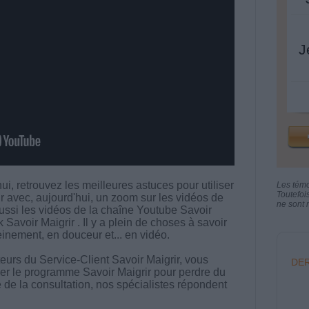
J
i, retrouvez les meilleures astuces pour utiliser
Les tém
Toutefoi
 avec, aujourd'hui, un zoom sur les vidéos de
ne sont n
ssi les vidéos de la chaîne Youtube Savoir
Savoir Maigrir . Il y a plein de choses à savoir
nement, en douceur et... en vidéo.
urs du Service-Client Savoir Maigrir, vous
DER
iser le programme Savoir Maigrir pour perdre du
 de la consultation, nos spécialistes répondent