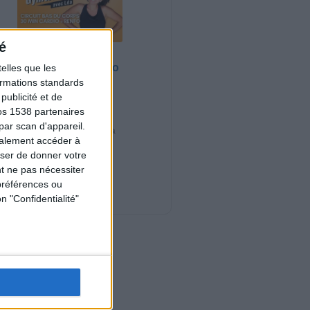
é
Bas du Corps en
Feu : 30 min Cardio
elles que les
+ Renfo Muscu |
formations standards
GymWaouw 8H
ublicité et de
avec Léa du
os 1538 partenaires
03/09/2025
par scan d'appareil.
Sport pour maigrir à la
galement accéder à
maison
user de donner votre
t ne pas nécessiter
Nouveautés
préférences ou
n "Confidentialité"