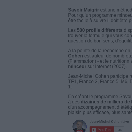
Savoir Maigrir
est une méthode
Pour qu’un programme minceur soi
être facile à suivre il doit être
Les
500 profils différents
disp
trouver la formule qui vous con
question de bon sens, d'équilibr
A la pointe de la recherche en 
Cohen
est auteur de nombreux 
(Flammarion) - et le nutritionni
minceur
sur internet (2007).
Jean-Michel Cohen participe r
TF1, France 2, France 5, M6, 
1.
En créant le programme Savoir
à des
dizaines de milliers de
d'un accompagnement diététiq
plaisir, plus efficace, plus san