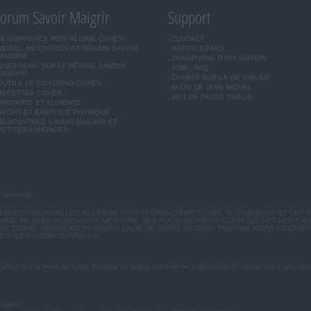
orum Savoir Maigrir
Support
JE COMMENCE MON RÉGIME COHEN
CONTACT
MORAL, MOTIVATION ET RÉGIME SAVOIR
RAPPELEZ-MOI
MAIGRIR
CONDITIONS D'UTILISATION
QUESTIONS SUR LE RÉGIME SAVOIR
AIDE - FAQ
MAIGRIR
CHARTE SUR LA VIE PRIVÉE
OUTILS DE COACHING COHEN
BLOG DE JEAN MICHEL
RECETTES COHEN
MOT DE PASSE OUBLIÉ
PRODUITS ET ALIMENTS
SPORT ET EXERCICE PHYSIQUE
RENCONTRES SAVOIR MAIGRIR ET
PETITES ANNONCES
u vendredi.
CES INDIVIDUELLES. ELLES NE SONT NI CARACTÉRISTIQUES, NI GARANTIES ET LES R
MME DE RÉÉQUILIBRAGE ALIMENTAIRE, DES PLANS DE REPAS CONTRÔLÉS ET DES EX
G TERME. DEMANDEZ TOUJOURS L'AVIS DE VOTRE MÉDECIN TRAITANT AVANT D'ENTREP
BITUDES NUTRITIONNELLES.
ation et à la perte de poids destinés au grand public et ne s'apparente en aucun cas à une cons
éalable.