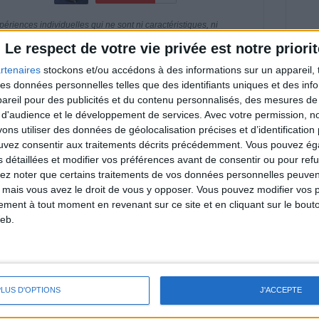
riences individuelles qui ne sont ni caractéristiques, ni
e rééquilibrage alimentaire, des plans de repas contrôlés et
 nécessaires pour perdre du poids à long terme. Demandez
Le respect de votre vie privée est notre priorit
nt avant d'entreprendre un régime amincissant, un programme
itionnelles.
rtenaires
stockons et/ou accédons à des informations sur un appareil, t
 des données personnelles telles que des identifiants uniques et des in
reil pour des publicités et du contenu personnalisés, des mesures de p
 d'audience et le développement de services.
Avec votre permission, n
s utiliser des données de géolocalisation précises et d’identification 
& Motivation
ouvez consentir aux traitements décrits précédemment. Vous pouvez é
Voir tout
s détaillées et modifier vos préférences avant de consentir ou pour ref
nt et de la Communauté Savoir Maigrir vous
lez noter que certains traitements de vos données personnelles peuven
s rapprocher sereinement de votre objectif
 mais vous avez le droit de vous y opposer. Vous pouvez modifier vos 
tement à tout moment en revenant sur ce site et en cliquant sur le bouto
eb.
lan minceur
(env. 2 min)
PLUS D'OPTIONS
J'ACCEPTE
un homme