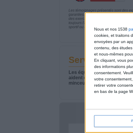
Les témoignages présentés sont des expé
garanties. Comme pour tout programme d
des exercices physiques réguliers sont
toujours l'avis de votre médecin traita
sportif ou de modifier vos habitudes nutr
Nous et nos 1538
pa
cookies, et traitons
envoyées par un appa
contenu, des études
et nous-mêmes pouvon
Service-client 
En cliquant, vous p
des informations plu
Les équipes du Service-clie
consentement.
Veuil
aident chaque semaine à vou
votre consentement,
minceur.
retirer votre consen
en bas de la page W
Votre bi