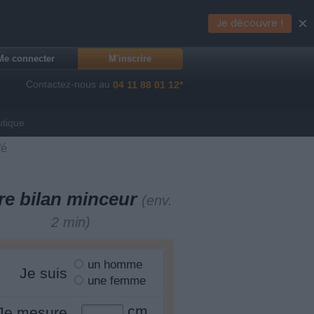
×
Je découvre !
Me connecter
M'inscrire
Contactez-nous au
04 11 88 01 12*
utique
fé
re bilan minceur
(env.
2 min)
un homme
Je suis
une femme
cm
Je mesure