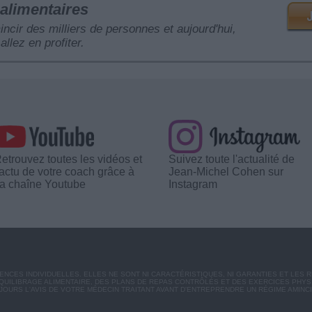
alimentaires
mincir des milliers de personnes et aujourd'hui,
allez en profiter.
etrouvez toutes les vidéos et
Suivez toute l'actualité de
'actu de votre coach grâce à
Jean-Michel Cohen sur
a chaîne Youtube
Instagram
CES INDIVIDUELLES. ELLES NE SONT NI CARACTÉRISTIQUES, NI GARANTIES ET LES 
UILIBRAGE ALIMENTAIRE, DES PLANS DE REPAS CONTRÔLÉS ET DES EXERCICES PHY
OURS L'AVIS DE VOTRE MÉDECIN TRAITANT AVANT D'ENTREPRENDRE UN RÉGIME AMINC