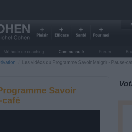
Méthode de coaching
Communauté
Forum
Bo
tivation
Les vidéos du Programme Savoir Maigrir - Pause-ca
Vot
 Programme Savoir
-café