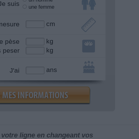
Je suis
une femme
cm
mesure
kg
e pèse
kg
s peser
ans
J'ai
votre ligne en changeant vos