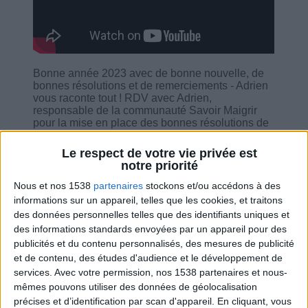
Bonne année 2023 avec de bonne nouvelle, de
bonnes résolutions et de remerciements - Adrien
vous raconte tout ! RDV avec Adrien,
responsable de la communauté Savoir Maigrir
pour la mise en place des bonnes résolutions de
cette nouvelle année, pour continuer à vous
motiver et pour répondre à toutes vos questions.
Le respect de votre vie privée est
notre priorité
Nous et nos 1538
partenaires
stockons et/ou accédons à des
informations sur un appareil, telles que les cookies, et traitons
des données personnelles telles que des identifiants uniques et
Combien de kilos souhaitez-vous perdre ?
des informations standards envoyées par un appareil pour des
publicités et du contenu personnalisés, des mesures de publicité
Moins de
De 5 à 10
Plus de
et de contenu, des études d'audience et le développement de
5 kilos
kilos
10 kilos
services.
Avec votre permission, nos 1538 partenaires et nous-
mêmes pouvons utiliser des données de géolocalisation
précises et d’identification par scan d'appareil. En cliquant, vous