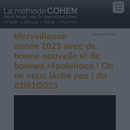
Merveilleuse
Accueil vidéo
année 2023 avec de
bonne nouvelle et de
bonnes résolutions ! On
ne vous lâche pas ! du
02/01/2023