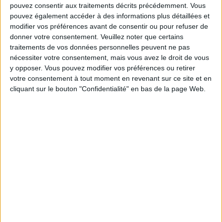
pouvez consentir aux traitements décrits précédemment. Vous
Service-client & Motivation
Voir tout
pouvez également accéder à des informations plus détaillées et
modifier vos préférences avant de consentir ou pour refuser de
Les équipes du Service-client et de la
donner votre consentement.
Veuillez noter que certains
Communauté Savoir Maigrir vous aident
traitements de vos données personnelles peuvent ne pas
chaque semaine à vous rapprocher
nécessiter votre consentement, mais vous avez le droit de vous
sereinement de votre objectif minceur.
y opposer. Vous pouvez modifier vos préférences ou retirer
votre consentement à tout moment en revenant sur ce site et en
cliquant sur le bouton "Confidentialité" en bas de la page Web.
Votre bilan minceur
(env. 2
min)
un homme
Je suis
une femme
cm
Je mesure
kg
Je pèse