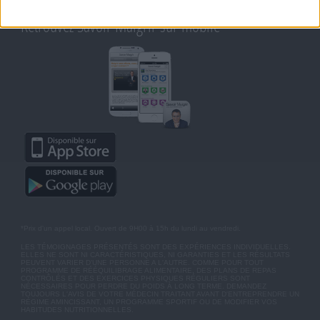
MOT DE PASSE OUBLIÉ
Retrouvez Savoir Maigrir sur mobile
*Prix d'un appel local. Ouvert de 9H00 à 15h du lundi au vendredi.
LES TÉMOIGNAGES PRÉSENTÉS SONT DES EXPÉRIENCES INDIVIDUELLES.
ELLES NE SONT NI CARACTÉRISTIQUES, NI GARANTIES ET LES RÉSULTATS
PEUVENT VARIER D'UNE PERSONNE A L'AUTRE. COMME POUR TOUT
PROGRAMME DE RÉÉQUILIBRAGE ALIMENTAIRE, DES PLANS DE REPAS
CONTRÔLÉS ET DES EXERCICES PHYSIQUES RÉGULIERS SONT
NÉCESSAIRES POUR PERDRE DU POIDS À LONG TERME. DEMANDEZ
TOUJOURS L'AVIS DE VOTRE MÉDECIN TRAITANT AVANT D'ENTREPRENDRE UN
RÉGIME AMINCISSANT, UN PROGRAMME SPORTIF OU DE MODIFIER VOS
HABITUDES NUTRITIONNELLES.