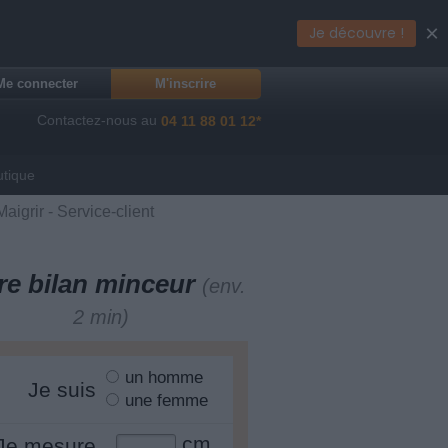
×
Je découvre !
Me connecter
M'inscrire
Contactez-nous au
04 11 88 01 12*
utique
aigrir - Service-client
re bilan minceur
(env.
2 min)
un homme
Je suis
une femme
cm
Je mesure