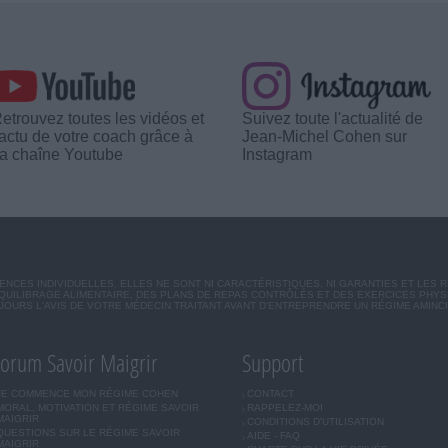
etrouvez toutes les vidéos et
Suivez toute l'actualité de
'actu de votre coach grâce à
Jean-Michel Cohen sur
a chaîne Youtube
Instagram
CES INDIVIDUELLES. ELLES NE SONT NI CARACTÉRISTIQUES, NI GARANTIES ET LES 
UILIBRAGE ALIMENTAIRE, DES PLANS DE REPAS CONTRÔLÉS ET DES EXERCICES PHY
OURS L'AVIS DE VOTRE MÉDECIN TRAITANT AVANT D'ENTREPRENDRE UN RÉGIME AMINC
orum Savoir Maigrir
Support
JE COMMENCE MON RÉGIME COHEN
CONTACT
MORAL, MOTIVATION ET RÉGIME SAVOIR
RAPPELEZ-MOI
MAIGRIR
CONDITIONS D'UTILISATION
QUESTIONS SUR LE RÉGIME SAVOIR
AIDE - FAQ
MAIGRIR