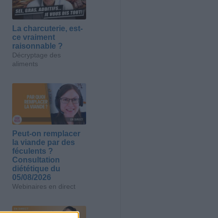
La charcuterie, est-
ce vraiment
raisonnable ?
Décryptage des
aliments
Peut-on remplacer
la viande par des
féculents ?
Consultation
diététique du
05/08/2026
Webinaires en direct