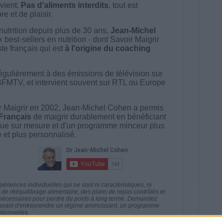
vient.
Pas d'aliments interdits
, tout est
e et de plaisir.
nutrition depuis plus de 30 ans,
Jean-Michel
best-sellers en nutrition - dont Savoir Maigrir
ste français qui est
à l'origine du coaching
égulièrement à des émissions de télévision sur
BFMTV, et intervient souvent sur RTL ou Europe
 Maigrir en 2002, Jean-Michel Cohen a permis
 Français
de maigrir durablement en bénéficiant
ue sur mesure et d'un programme minceur plus
té et plus personnalisé.
riences individuelles qui ne sont ni caractéristiques, ni
e rééquilibrage alimentaire, des plans de repas contrôlés et
 nécessaires pour perdre du poids à long terme. Demandez
nt avant d'entreprendre un régime amincissant, un programme
itionnelles.