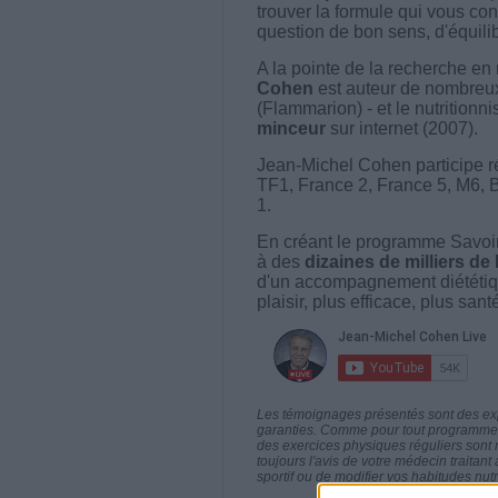
trouver la formule qui vous con
question de bon sens, d'équilibr
A la pointe de la recherche en 
Cohen
est auteur de nombreux 
(Flammarion) - et le nutritionni
minceur
sur internet (2007).
Jean-Michel Cohen participe r
TF1, France 2, France 5, M6, 
1.
En créant le programme Savoir
à des
dizaines de milliers de
d'un accompagnement diététiq
plaisir, plus efficace, plus san
Les témoignages présentés sont des expé
garanties. Comme pour tout programme d
des exercices physiques réguliers sont
toujours l'avis de votre médecin traita
sportif ou de modifier vos habitudes nutr