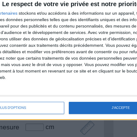
Le respect de votre vie privée est notre priorit
rtenaires
stockons et/ou accédons à des informations sur un appareil, t
 des données personnelles telles que des identifiants uniques et des in
& Motivation
reil pour des publicités et du contenu personnalisés, des mesures de p
Voir tout
 d'audience et le développement de services.
Avec votre permission, n
s utiliser des données de géolocalisation précises et d’identification 
nt et de la Communauté Savoir Maigrir vous
ouvez consentir aux traitements décrits précédemment. Vous pouvez é
s rapprocher sereinement de votre objectif
s détaillées et modifier vos préférences avant de consentir ou pour ref
lez noter que certains traitements de vos données personnelles peuven
 mais vous avez le droit de vous y opposer. Vous pouvez modifier vos 
tement à tout moment en revenant sur ce site et en cliquant sur le bouto
eb.
lan minceur
(env. 2 min)
un homme
Je suis
PLUS D'OPTIONS
J'ACCEPTE
une femme
cm
mesure