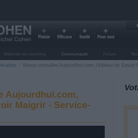
Méthode de coaching
Communauté
Forum
Bo
tivation
Mieux connaître Aujourdhui.com, l'éditeur de Savoir M
Vot
e Aujourdhui.com,
oir Maigrir - Service-