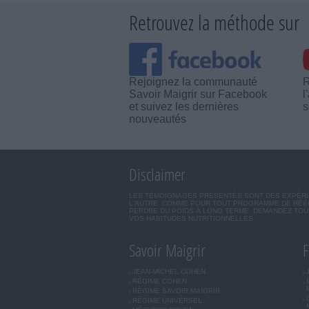
Retrouvez la méthode sur
Rejoignez la communauté
R
Savoir Maigrir sur Facebook
l
et suivez les dernières
s
nouveautés
Disclaimer
LES TÉMOIGNAGES PRÉSENTÉS SONT DES EXPÉRIEN
L'AUTRE. COMME POUR TOUT PROGRAMME DE RÉÉQ
PERDRE DU POIDS À LONG TERME. DEMANDEZ TOUJ
VOS HABITUDES NUTRITIONNELLES.
Savoir Maigrir
F
JEAN-MICHEL COHEN
RÉGIME COHEN
RÉGIME SAVOIR MAIGRIR
RÉGIME UNIVERSEL