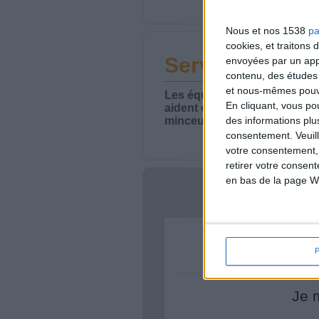
Nous et nos 1538
pa
cookies, et traitons
Service-client 
envoyées par un appa
contenu, des études
et nous-mêmes pouvon
Les équipes du Service-clie
En cliquant, vous p
aident chaque semaine à vou
minceur.
des informations plu
consentement.
Veuil
votre consentement,
retirer votre consen
en bas de la page W
Votre bi
Je 