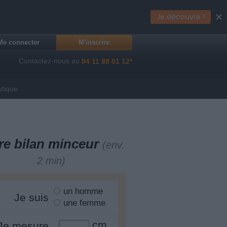
×
Je découvre !
Me connecter
M'inscrire
Contactez-nous au
04 11 88 01 12*
utique
re bilan minceur
(env.
2 min)
un homme
Je suis
une femme
cm
Je mesure