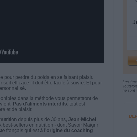
J
 pour perdre du poids en se faisant plaisir.
Les tém
t efficace, il doit être facile à suivre. Et pour
Toutefoi
 personnalisé.
ne sont n
onibles dans la méthode vous permettront de
vient.
Pas d'aliments interdits
, tout est
e et de plaisir.
DER
nutrition depuis plus de 30 ans,
Jean-Michel
best-sellers en nutrition - dont Savoir Maigrir
ste français qui est
à l'origine du coaching