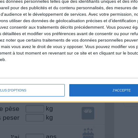
 des données personnelles telles que des identifiants uniques et des in
nt et de la Communauté Savoir Maigrir vous
reil pour des publicités et du contenu personnalisés, des mesures de p
s rapprocher sereinement de votre objectif
 d'audience et le développement de services.
Avec votre permission, n
s utiliser des données de géolocalisation précises et d’identification 
ouvez consentir aux traitements décrits précédemment. Vous pouvez é
s détaillées et modifier vos préférences avant de consentir ou pour ref
lez noter que certains traitements de vos données personnelles peuven
 mais vous avez le droit de vous y opposer. Vous pouvez modifier vos 
lan minceur
(env. 2 min)
tement à tout moment en revenant sur ce site et en cliquant sur le bouto
eb.
un homme
Je suis
une femme
cm
mesure
PLUS D'OPTIONS
J'ACCEPTE
kg
e pèse
kg
s peser
ans
J'ai