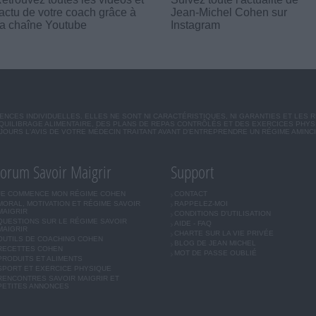
'actu de votre coach grâce à
Jean-Michel Cohen sur
a chaîne Youtube
Instagram
CES INDIVIDUELLES. ELLES NE SONT NI CARACTÉRISTIQUES, NI GARANTIES ET LES 
UILIBRAGE ALIMENTAIRE, DES PLANS DE REPAS CONTRÔLÉS ET DES EXERCICES PHY
OURS L'AVIS DE VOTRE MÉDECIN TRAITANT AVANT D'ENTREPRENDRE UN RÉGIME AMINC
orum Savoir Maigrir
Support
JE COMMENCE MON RÉGIME COHEN
CONTACT
MORAL, MOTIVATION ET RÉGIME SAVOIR
RAPPELEZ-MOI
MAIGRIR
CONDITIONS D'UTILISATION
QUESTIONS SUR LE RÉGIME SAVOIR
AIDE - FAQ
MAIGRIR
CHARTE SUR LA VIE PRIVÉE
OUTILS DE COACHING COHEN
BLOG DE JEAN MICHEL
RECETTES COHEN
MOT DE PASSE OUBLIÉ
PRODUITS ET ALIMENTS
SPORT ET EXERCICE PHYSIQUE
RENCONTRES SAVOIR MAIGRIR ET
PETITES ANNONCES