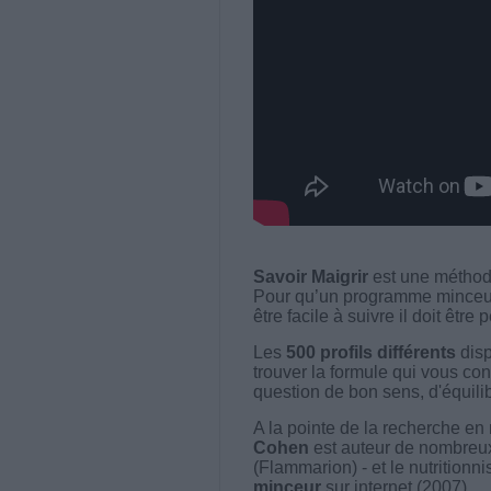
Savoir Maigrir
est une méthode
Pour qu’un programme minceur soi
être facile à suivre il doit être
Les
500 profils différents
disp
trouver la formule qui vous con
question de bon sens, d'équilibr
A la pointe de la recherche en 
Cohen
est auteur de nombreux 
(Flammarion) - et le nutritionni
minceur
sur internet (2007).