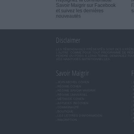
Savoir Maigrir sur Facebook
l
et suivez les dernières
s
nouveautés
Disclaimer
LES TÉMOIGNAGES PRÉSENTÉS SONT DES EXPÉRIEN
L'AUTRE. COMME POUR TOUT PROGRAMME DE RÉÉQ
PERDRE DU POIDS À LONG TERME. DEMANDEZ TOUJ
VOS HABITUDES NUTRITIONNELLES.
Savoir Maigrir
F
JEAN-MICHEL COHEN
RÉGIME COHEN
RÉGIME SAVOIR MAIGRIR
RÉGIME UNIVERSEL
MÉTHODE COHEN
ASTUCES JM COHEN
COMMUNAUTÉ
BOUTIQUE
LES LETTRES D'INFORMATION
INSCRIPTION