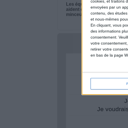
cookies, et traitons
Les équipes du Service-clie
envoyées par un appa
aident chaque semaine à vou
contenu, des études
minceur.
et nous-mêmes pouvon
En cliquant, vous p
des informations plu
consentement.
Veuil
votre consentement,
Votre bi
retirer votre consen
en bas de la page W
Je 
J
Je voudrai