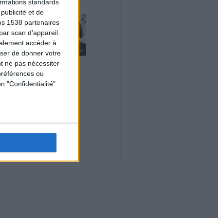
formations standards
ublicité et de
os 1538 partenaires
par scan d'appareil.
galement accéder à
user de donner votre
t ne pas nécessiter
Le plan à 1600
calories est-il trop
préférences ou
copieux ?
n "Confidentialité"
Consultation
diététique du
03/08/2026
Webinaires en direct
Nouveautés