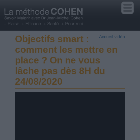
Objectifs smart :
Accueil vidéo
comment les mettre en
place ? On ne vous
lâche pas dès 8H du
24/08/2020