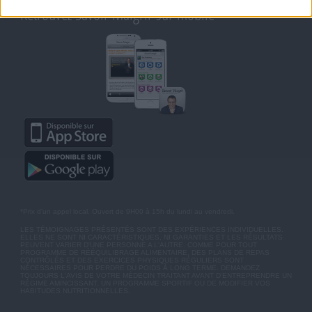
Retrouvez Savoir Maigrir sur mobile
*Prix d'un appel local. Ouvert de 9H00 à 15h du lundi au vendredi.
LES TÉMOIGNAGES PRÉSENTÉS SONT DES EXPÉRIENCES INDIVIDUELLES.
ELLES NE SONT NI CARACTÉRISTIQUES, NI GARANTIES ET LES RÉSULTATS
PEUVENT VARIER D'UNE PERSONNE A L'AUTRE. COMME POUR TOUT
PROGRAMME DE RÉÉQUILIBRAGE ALIMENTAIRE, DES PLANS DE REPAS
CONTRÔLÉS ET DES EXERCICES PHYSIQUES RÉGULIERS SONT
NÉCESSAIRES POUR PERDRE DU POIDS À LONG TERME. DEMANDEZ
TOUJOURS L'AVIS DE VOTRE MÉDECIN TRAITANT AVANT D'ENTREPRENDRE UN
RÉGIME AMINCISSANT, UN PROGRAMME SPORTIF OU DE MODIFIER VOS
HABITUDES NUTRITIONNELLES.