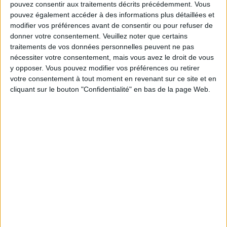
pouvez consentir aux traitements décrits précédemment. Vous
pouvez également accéder à des informations plus détaillées et
Service-client & Motivation
modifier vos préférences avant de consentir ou pour refuser de
Voir tout
donner votre consentement.
Veuillez noter que certains
Les équipes du Service-client et de la
traitements de vos données personnelles peuvent ne pas
Communauté Savoir Maigrir vous aident
nécessiter votre consentement, mais vous avez le droit de vous
chaque semaine à vous rapprocher
y opposer. Vous pouvez modifier vos préférences ou retirer
sereinement de votre objectif minceur.
votre consentement à tout moment en revenant sur ce site et en
cliquant sur le bouton "Confidentialité" en bas de la page Web.
Votre bilan minceur
(env. 2
min)
un homme
Je suis
une femme
cm
Je mesure