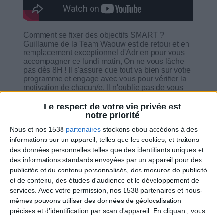
Comment se fixer des objectifs SMART ?
Guillaume de la Team Waouw est de retour et en
remplacement exceptionnel d'Adrien pour vous
accompagner ce lundi matin, On ne vous lâche
pas dès 8H ! Il s'assure que tout va bien sur votre
programme et engage avec vous pour vérifier la
motivation de chacun/e. Il n'oublie pas de vous
donner ses conseils et son soutien pour vous
booster. Et au vif du sujet, il abord les objectifs
Le respect de votre vie privée est
smart de chacun/e.
notre priorité
Nous et nos 1538
partenaires
stockons et/ou accédons à des
informations sur un appareil, telles que les cookies, et traitons
des données personnelles telles que des identifiants uniques et
des informations standards envoyées par un appareil pour des
Combien de kilos souhaitez-vous perdre ?
publicités et du contenu personnalisés, des mesures de publicité
et de contenu, des études d'audience et le développement de
Moins de
De 5 à 10
Plus de
services.
Avec votre permission, nos 1538 partenaires et nous-
5 kilos
kilos
10 kilos
mêmes pouvons utiliser des données de géolocalisation
précises et d’identification par scan d'appareil. En cliquant, vous