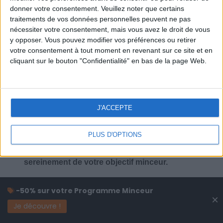
donner votre consentement.
Veuillez noter que certains
traitements de vos données personnelles peuvent ne pas
nécessiter votre consentement, mais vous avez le droit de vous
y opposer. Vous pouvez modifier vos préférences ou retirer
Combien de kilos souhaitez-vous perdre ?
votre consentement à tout moment en revenant sur ce site et en
cliquant sur le bouton "Confidentialité" en bas de la page Web.
Moins de
De 5 à 10
Plus de
5 kilos
kilos
10 kilos
J'ACCEPTE
Service-client & Motivation
Voir tout
Les équipes du Service-client et de la
PLUS D'OPTIONS
Communauté Savoir Maigrir vous aident
chaque semaine à vous rapprocher
sereinement de votre objectif minceur.
-50% sur votre Programme Minceur
×
Votre bilan minceur
Je découvre !
(env. 2