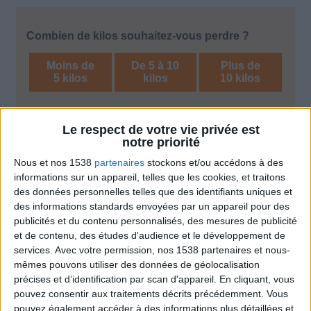
Combien de kilos souhaitez-vous perdre ?
Moins de
De 5 à 10
Plus de
5 kilos
kilos
10 kilos
Le respect de votre vie privée est
Service-client & Motivation
Voir tout
notre priorité
Nous et nos 1538
partenaires
stockons et/ou accédons à des
Les équipes du Service-client et de la
Communauté Savoir Maigrir vous aident
informations sur un appareil, telles que les cookies, et traitons
chaque semaine à vous rapprocher
des données personnelles telles que des identifiants uniques et
sereinement de votre objectif minceur.
des informations standards envoyées par un appareil pour des
publicités et du contenu personnalisés, des mesures de publicité
et de contenu, des études d'audience et le développement de
services.
Avec votre permission, nos 1538 partenaires et nous-
Votre bilan minceur
mêmes pouvons utiliser des données de géolocalisation
(env. 2
précises et d’identification par scan d'appareil. En cliquant, vous
min)
pouvez consentir aux traitements décrits précédemment. Vous
pouvez également accéder à des informations plus détaillées et