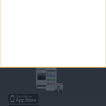
OUTILS DE COACHING COHEN
RECETTES COHEN
PRODUITS ET ALIMENTS
SPORT ET EXERCICE PHYSIQUE
RENCONTRES SAVOIR MAIGRIR ET PETITES ANNONCES
Support
CONTACT
RAPPELEZ-MOI
CONDITIONS D'UTILISATION
AIDE - FAQ
CHARTE SUR LA VIE PRIVÉE
BLOG DE JEAN MICHEL
MOT DE PASSE OUBLIÉ
Retrouvez Savoir Maigrir sur mobile