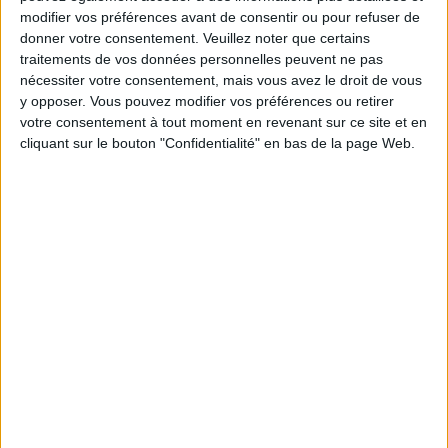
modifier vos préférences avant de consentir ou pour refuser de
un homme
donner votre consentement.
Veuillez noter que certains
Je suis
une femme
traitements de vos données personnelles peuvent ne pas
nécessiter votre consentement, mais vous avez le droit de vous
y opposer. Vous pouvez modifier vos préférences ou retirer
cm
Je mesure
votre consentement à tout moment en revenant sur ce site et en
cliquant sur le bouton "Confidentialité" en bas de la page Web.
kg
Je pèse
kg
Je voudrais
peser
ans
J'ai