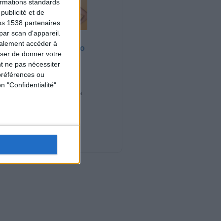
formations standards
ublicité et de
os 1538 partenaires
par scan d'appareil.
Bas du Corps en
galement accéder à
Feu : 30 min Cardio
user de donner votre
+ Renfo Muscu |
t ne pas nécessiter
GymWaouw 8H
avec Léa du
préférences ou
03/09/2025
n "Confidentialité"
Sport pour maigrir à la
maison
Nouveautés