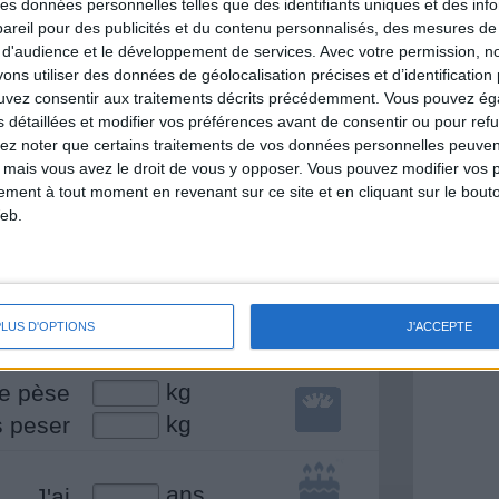
 des données personnelles telles que des identifiants uniques et des in
nt et de la Communauté Savoir Maigrir vous
reil pour des publicités et du contenu personnalisés, des mesures de p
s rapprocher sereinement de votre objectif
 d'audience et le développement de services.
Avec votre permission, n
s utiliser des données de géolocalisation précises et d’identification 
ouvez consentir aux traitements décrits précédemment. Vous pouvez é
s détaillées et modifier vos préférences avant de consentir ou pour ref
lez noter que certains traitements de vos données personnelles peuven
 mais vous avez le droit de vous y opposer. Vous pouvez modifier vos 
lan minceur
(env. 2 min)
tement à tout moment en revenant sur ce site et en cliquant sur le bouto
eb.
un homme
Je suis
une femme
cm
mesure
PLUS D'OPTIONS
J'ACCEPTE
kg
e pèse
kg
s peser
ans
J'ai