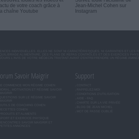
'actu de votre coach grâce à
Jean-Michel Cohen sur
a chaîne Youtube
Instagram
CES INDIVIDUELLES. ELLES NE SONT NI CARACTÉRISTIQUES, NI GARANTIES ET LES 
UILIBRAGE ALIMENTAIRE, DES PLANS DE REPAS CONTRÔLÉS ET DES EXERCICES PHY
OURS L'AVIS DE VOTRE MÉDECIN TRAITANT AVANT D'ENTREPRENDRE UN RÉGIME AMINC
orum Savoir Maigrir
Support
JE COMMENCE MON RÉGIME COHEN
CONTACT
MORAL, MOTIVATION ET RÉGIME SAVOIR
RAPPELEZ-MOI
MAIGRIR
CONDITIONS D'UTILISATION
QUESTIONS SUR LE RÉGIME SAVOIR
AIDE - FAQ
MAIGRIR
CHARTE SUR LA VIE PRIVÉE
OUTILS DE COACHING COHEN
BLOG DE JEAN MICHEL
RECETTES COHEN
MOT DE PASSE OUBLIÉ
PRODUITS ET ALIMENTS
SPORT ET EXERCICE PHYSIQUE
RENCONTRES SAVOIR MAIGRIR ET
PETITES ANNONCES