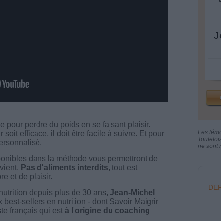
J
 pour perdre du poids en se faisant plaisir.
Les tém
t efficace, il doit être facile à suivre. Et pour
Toutefoi
 personnalisé.
ne sont n
onibles dans la méthode vous permettront de
vient.
Pas d'aliments interdits
, tout est
e et de plaisir.
DER
nutrition depuis plus de 30 ans,
Jean-Michel
best-sellers en nutrition - dont Savoir Maigrir
ste français qui est
à l'origine du coaching