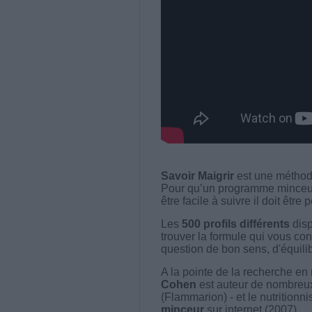
Savoir Maigrir
est une méthode
Pour qu’un programme minceur soi
être facile à suivre il doit être
Les
500 profils différents
disp
trouver la formule qui vous con
question de bon sens, d'équilibr
A la pointe de la recherche en 
Cohen
est auteur de nombreux 
(Flammarion) - et le nutritionni
minceur
sur internet (2007).