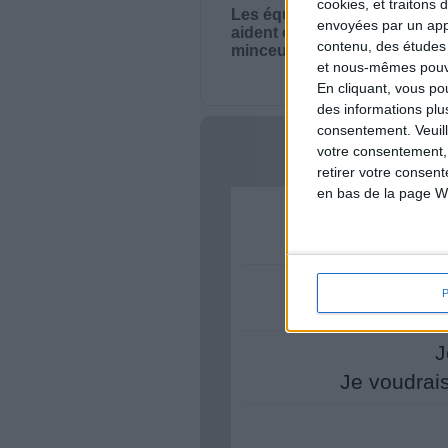
cookies, et traitons
Les équipes du Service-clie
envoyées par un appa
aident chaque semaine à vou
contenu, des études
minceur.
et nous-mêmes pouvon
En cliquant, vous p
des informations plu
consentement.
Veuil
votre consentement,
Votre bi
retirer votre consen
en bas de la page W
Je 
J
Je voudrai