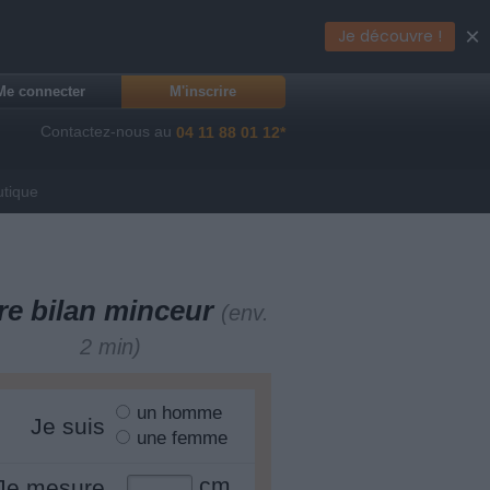
×
Je découvre !
Me connecter
M'inscrire
Contactez-nous au
04 11 88 01 12*
utique
re bilan minceur
(env.
2 min)
un homme
Je suis
une femme
cm
Je mesure