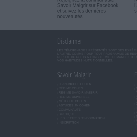
Savoir Maigrir sur Facebook
l
et suivez les dernières
s
nouveautés
Disclaimer
LES TÉMOIGNAGES PRÉSENTÉS SONT DES EXPÉRIEN
L'AUTRE. COMME POUR TOUT PROGRAMME DE RÉÉQ
PERDRE DU POIDS À LONG TERME. DEMANDEZ TOUJ
VOS HABITUDES NUTRITIONNELLES.
Savoir Maigrir
F
JEAN-MICHEL COHEN
RÉGIME COHEN
RÉGIME SAVOIR MAIGRIR
RÉGIME UNIVERSEL
MÉTHODE COHEN
ASTUCES JM COHEN
COMMUNAUTÉ
BOUTIQUE
LES LETTRES D'INFORMATION
INSCRIPTION