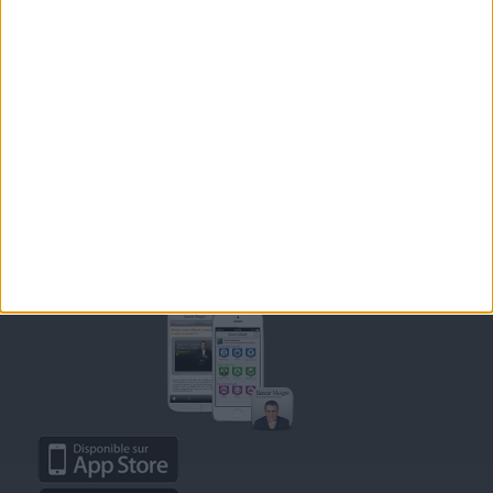
OUTILS DE COACHING COHEN
RECETTES COHEN
PRODUITS ET ALIMENTS
SPORT ET EXERCICE PHYSIQUE
RENCONTRES SAVOIR MAIGRIR ET PETITES ANNONCES
Support
CONTACT
RAPPELEZ-MOI
CONDITIONS D'UTILISATION
AIDE - FAQ
CHARTE SUR LA VIE PRIVÉE
BLOG DE JEAN MICHEL
MOT DE PASSE OUBLIÉ
Retrouvez Savoir Maigrir sur mobile