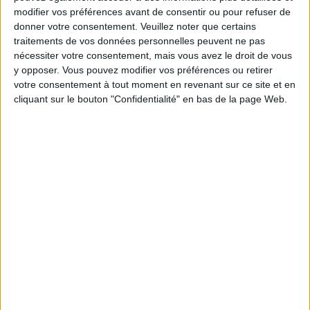
modifier vos préférences avant de consentir ou pour refuser de
un homme
donner votre consentement.
Veuillez noter que certains
Je suis
une femme
traitements de vos données personnelles peuvent ne pas
nécessiter votre consentement, mais vous avez le droit de vous
y opposer. Vous pouvez modifier vos préférences ou retirer
cm
Je mesure
votre consentement à tout moment en revenant sur ce site et en
cliquant sur le bouton "Confidentialité" en bas de la page Web.
kg
Je pèse
kg
Je voudrais
peser
ans
J'ai