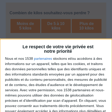
Combien de kilos souhaitez-vous perdre ?
Moins de
De 5 à 10
Plus de
5 kilos
kilos
10 kilos
Le respect de votre vie privée est
Service-client & Motivation
Voir tout
notre priorité
Nous et nos 1538
partenaires
stockons et/ou accédons à des
Les équipes du Service-client et de la
Communauté Savoir Maigrir vous aident
informations sur un appareil, telles que les cookies, et traitons
chaque semaine à vous rapprocher
des données personnelles telles que des identifiants uniques et
sereinement de votre objectif minceur.
des informations standards envoyées par un appareil pour des
publicités et du contenu personnalisés, des mesures de publicité
et de contenu, des études d'audience et le développement de
services.
Avec votre permission, nos 1538 partenaires et nous-
Votre bilan minceur
mêmes pouvons utiliser des données de géolocalisation
(env. 2
précises et d’identification par scan d'appareil. En cliquant, vous
min)
pouvez consentir aux traitements décrits précédemment. Vous
pouvez également accéder à des informations plus détaillées et