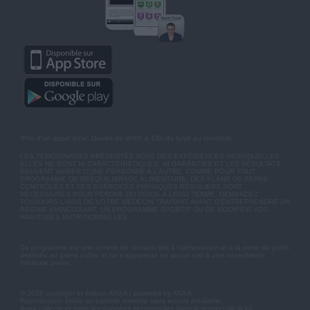
*Prix d'un appel local. Ouvert de 9H00 à 15h du lundi au vendredi.
LES TÉMOIGNAGES PRÉSENTÉS SONT DES EXPÉRIENCES INDIVIDUELLES.
ELLES NE SONT NI CARACTÉRISTIQUES, NI GARANTIES ET LES RÉSULTATS
PEUVENT VARIER D'UNE PERSONNE A L'AUTRE. COMME POUR TOUT
PROGRAMME DE RÉÉQUILIBRAGE ALIMENTAIRE, DES PLANS DE REPAS
CONTRÔLÉS ET DES EXERCICES PHYSIQUES RÉGULIERS SONT
NÉCESSAIRES POUR PERDRE DU POIDS À LONG TERME. DEMANDEZ
TOUJOURS L'AVIS DE VOTRE MÉDECIN TRAITANT AVANT D'ENTREPRENDRE UN
RÉGIME AMINCISSANT, UN PROGRAMME SPORTIF OU DE MODIFIER VOS
HABITUDES NUTRITIONNELLES.
Ce programme est une somme de conseils liés à l'alimentation et à la perte de poids
destinés au grand public et ne s'apparente en aucun cas à une consultation
médicale privée.
© 2026 copyright et éditeur ANXA / powered by ANXA
Reproduction totale ou partielle interdite sans accord préalable.
Anxa collecte et traite les données personnelles dans le respect de la loi