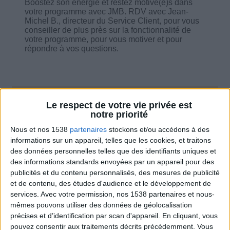
Boostez son énergie et restez motivé(e)s dans
votre programme avec JMB. RDV avec Jean-
Michel B., directeur du Service Client, pour vous
conseiller de plus près sur la fonctionnalité de
votre programme, pour vous motiver et pour
répondre à vos questions.
Le respect de votre vie privée est
Combien de kilos souhaitez-vous perdre ?
notre priorité
Moins de
De 5 à 10
Plus de
Nous et nos 1538
partenaires
stockons et/ou accédons à des
5 kilos
kilos
10 kilos
informations sur un appareil, telles que les cookies, et traitons
des données personnelles telles que des identifiants uniques et
des informations standards envoyées par un appareil pour des
publicités et du contenu personnalisés, des mesures de publicité
Service-client & Motivation
et de contenu, des études d'audience et le développement de
Voir tout
services.
Avec votre permission, nos 1538 partenaires et nous-
Les équipes du Service-client et de la
mêmes pouvons utiliser des données de géolocalisation
Communauté Savoir Maigrir vous aident
précises et d’identification par scan d'appareil. En cliquant, vous
chaque semaine à vous rapprocher
pouvez consentir aux traitements décrits précédemment. Vous