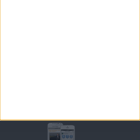
LES LETTRES D'INFORMATION
INSCRIPTION
Forum Savoir Maigrir
JE COMMENCE MON RÉGIME COHEN
MORAL, MOTIVATION ET RÉGIME SAVOIR MAIGRIR
QUESTIONS SUR LE RÉGIME SAVOIR MAIGRIR
OUTILS DE COACHING COHEN
RECETTES COHEN
PRODUITS ET ALIMENTS
SPORT ET EXERCICE PHYSIQUE
RENCONTRES SAVOIR MAIGRIR ET PETITES ANNONCES
Support
CONTACT
RAPPELEZ-MOI
CONDITIONS D'UTILISATION
AIDE - FAQ
CHARTE SUR LA VIE PRIVÉE
BLOG DE JEAN MICHEL
MOT DE PASSE OUBLIÉ
Retrouvez Savoir Maigrir sur mobile