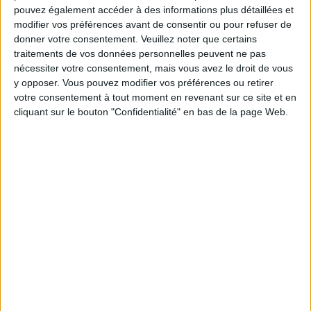
sereinement de votre objectif minceur.
pouvez également accéder à des informations plus détaillées et
modifier vos préférences avant de consentir ou pour refuser de
donner votre consentement.
Veuillez noter que certains
traitements de vos données personnelles peuvent ne pas
Votre bilan minceur
(env. 2
nécessiter votre consentement, mais vous avez le droit de vous
y opposer. Vous pouvez modifier vos préférences ou retirer
min)
votre consentement à tout moment en revenant sur ce site et en
cliquant sur le bouton "Confidentialité" en bas de la page Web.
un homme
Je suis
une femme
cm
Je mesure
kg
Je pèse
kg
Je voudrais
peser
ans
J'ai