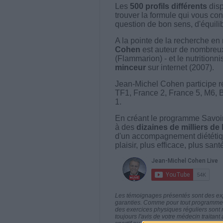
Les
500 profils différents
disp
trouver la formule qui vous con
question de bon sens, d'équilibr
A la pointe de la recherche en 
Cohen
est auteur de nombreux 
(Flammarion) - et le nutritionni
minceur
sur internet (2007).
Jean-Michel Cohen participe r
TF1, France 2, France 5, M6, 
1.
En créant le programme Savoir
à des
dizaines de milliers de
d'un accompagnement diététiq
plaisir, plus efficace, plus san
Les témoignages présentés sont des expé
garanties. Comme pour tout programme d
des exercices physiques réguliers sont
toujours l'avis de votre médecin traita