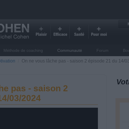
Méthode de coaching
Communauté
Forum
Bo
tivation
On ne vous lâche pas - saison 2 épisode 21 du 14/0
Vot
he pas - saison 2
14/03/2024