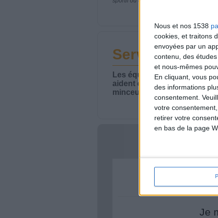
sportif ou de modifier vos habitudes nutr
Nous et nos 1538
pa
cookies, et traitons
envoyées par un appa
Service-client 
contenu, des études
et nous-mêmes pouvon
Les équipes du Service-clie
En cliquant, vous p
aident chaque semaine à vou
des informations plu
minceur.
consentement.
Veuil
votre consentement,
retirer votre consen
en bas de la page W
Votre bi
Je 