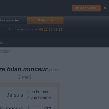
×
Je découvre !
Me connecter
M'inscrire
Contactez-nous au
04 11 88 01 12*
utique
3/2024
re bilan minceur
(env.
2 min)
un homme
Je suis
une femme
cm
Je mesure