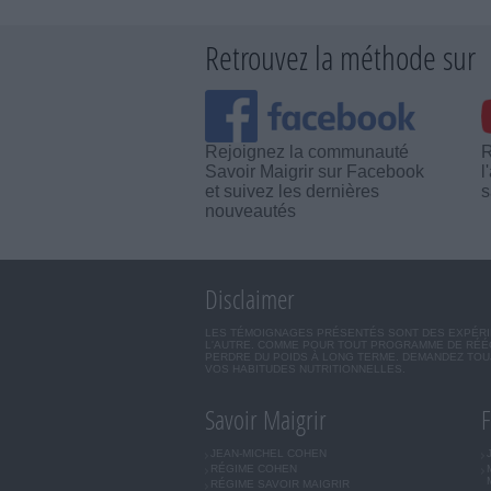
Retrouvez la méthode sur
Rejoignez la communauté
R
Savoir Maigrir sur Facebook
l
et suivez les dernières
s
nouveautés
Disclaimer
LES TÉMOIGNAGES PRÉSENTÉS SONT DES EXPÉRIEN
L'AUTRE. COMME POUR TOUT PROGRAMME DE RÉÉQ
PERDRE DU POIDS À LONG TERME. DEMANDEZ TOUJ
VOS HABITUDES NUTRITIONNELLES.
Savoir Maigrir
F
JEAN-MICHEL COHEN
RÉGIME COHEN
RÉGIME SAVOIR MAIGRIR