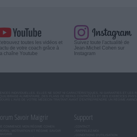
etrouvez toutes les vidéos et
Suivez toute l'actualité de
'actu de votre coach grâce à
Jean-Michel Cohen sur
a chaîne Youtube
Instagram
CES INDIVIDUELLES. ELLES NE SONT NI CARACTÉRISTIQUES, NI GARANTIES ET LES 
UILIBRAGE ALIMENTAIRE, DES PLANS DE REPAS CONTRÔLÉS ET DES EXERCICES PHY
OURS L'AVIS DE VOTRE MÉDECIN TRAITANT AVANT D'ENTREPRENDRE UN RÉGIME AMINC
orum Savoir Maigrir
Support
JE COMMENCE MON RÉGIME COHEN
CONTACT
MORAL, MOTIVATION ET RÉGIME SAVOIR
RAPPELEZ-MOI
MAIGRIR
CONDITIONS D'UTILISATION