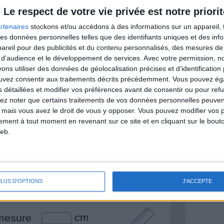
itionnelles.
Le respect de votre vie privée est notre priorit
rtenaires
stockons et/ou accédons à des informations sur un appareil, t
 des données personnelles telles que des identifiants uniques et des in
reil pour des publicités et du contenu personnalisés, des mesures de p
& Motivation
 d'audience et le développement de services.
Avec votre permission, n
Voir tout
s utiliser des données de géolocalisation précises et d’identification 
nt et de la Communauté Savoir Maigrir vous
ouvez consentir aux traitements décrits précédemment. Vous pouvez é
s rapprocher sereinement de votre objectif
s détaillées et modifier vos préférences avant de consentir ou pour ref
lez noter que certains traitements de vos données personnelles peuven
 mais vous avez le droit de vous y opposer. Vous pouvez modifier vos 
tement à tout moment en revenant sur ce site et en cliquant sur le bouto
eb.
lan minceur
(env. 2 min)
un homme
PLUS D'OPTIONS
J'ACCEPTE
Je suis
une femme
cm
mesure