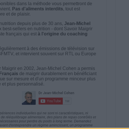
onibles dans la méthode vous permettront de
vient.
Pas d'aliments interdits
, tout est
e et de plaisir.
nutrition depuis plus de 30 ans,
Jean-Michel
best-sellers en nutrition - dont Savoir Maigrir
ste français qui est
à l'origine du coaching
égulièrement à des émissions de télévision sur
BFMTV, et intervient souvent sur RTL ou Europe
 Maigrir en 2002, Jean-Michel Cohen a permis
 Français
de maigrir durablement en bénéficiant
ue sur mesure et d'un programme minceur plus
té et plus personnalisé.
riences individuelles qui ne sont ni caractéristiques, ni
e rééquilibrage alimentaire, des plans de repas contrôlés et
 nécessaires pour perdre du poids à long terme. Demandez
nt avant d'entreprendre un régime amincissant, un programme