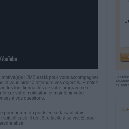
J
z motivé(e)s ! JMB est là pour vous accompagner
Les tém
Toutefoi
 et vous aider à atteindre vos objectifs. Profitez
ne sont n
ir les fonctionnalités de votre programme et
enforcer votre motivation et maintenir votre
onses à vos questions.
DER
 pour perdre du poids en se faisant plaisir.
t efficace, il doit être facile à suivre. Et pour
 personnalisé.