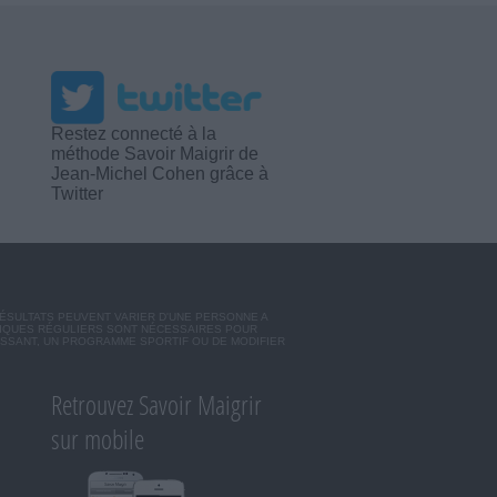
Restez connecté à la
méthode Savoir Maigrir de
Jean-Michel Cohen grâce à
Twitter
RÉSULTATS PEUVENT VARIER D'UNE PERSONNE A
SIQUES RÉGULIERS SONT NÉCESSAIRES POUR
ISSANT, UN PROGRAMME SPORTIF OU DE MODIFIER
Retrouvez Savoir Maigrir
sur mobile