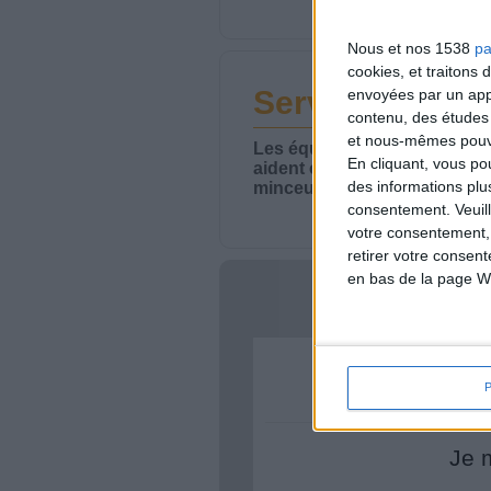
Nous et nos 1538
pa
cookies, et traitons
Service-client 
envoyées par un appa
contenu, des études
et nous-mêmes pouvon
Les équipes du Service-clie
En cliquant, vous p
aident chaque semaine à vou
des informations plu
minceur.
consentement.
Veuil
votre consentement,
retirer votre consen
en bas de la page W
Votre bi
Je 