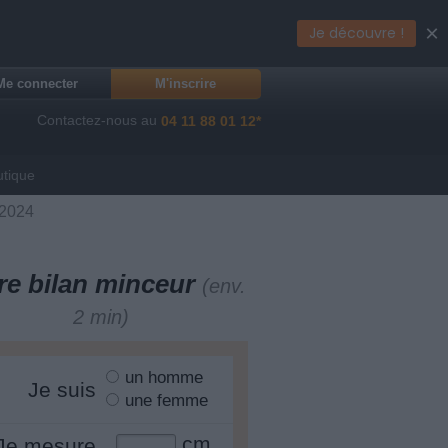
×
Je découvre !
Me connecter
M'inscrire
Contactez-nous au
04 11 88 01 12*
utique
/2024
re bilan minceur
(env.
2 min)
un homme
Je suis
une femme
cm
Je mesure