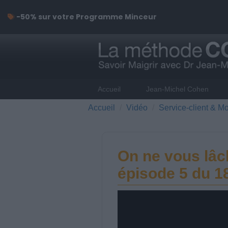
-50% sur votre Programme Minceur
Accueil
Jean-Michel Cohen
Accueil
Vidéo
Service-client & Mo
On ne vous lâc
épisode 5 du 1