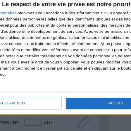
Le respect de votre vie privée est notre priorit
rtenaires
stockons et/ou accédons à des informations sur un appareil, t
 des données personnelles telles que des identifiants uniques et des in
& Motivation
reil pour des publicités et du contenu personnalisés, des mesures de p
Voir tout
 d'audience et le développement de services.
Avec votre permission, n
s utiliser des données de géolocalisation précises et d’identification 
nt et de la Communauté Savoir Maigrir vous
ouvez consentir aux traitements décrits précédemment. Vous pouvez é
s rapprocher sereinement de votre objectif
s détaillées et modifier vos préférences avant de consentir ou pour ref
lez noter que certains traitements de vos données personnelles peuven
 mais vous avez le droit de vous y opposer. Vous pouvez modifier vos 
tement à tout moment en revenant sur ce site et en cliquant sur le bouto
eb.
lan minceur
(env. 2 min)
un homme
Je suis
PLUS D'OPTIONS
J'ACCEPTE
une femme
cm
mesure