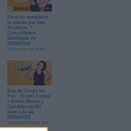
Peut-on remplacer
la viande par des
féculents ?
Consultation
diététique du
05/08/2026
Webinaires en direct
Bas du Corps en
Feu : 30 min Cardio
+ Renfo Muscu |
GymWaouw 8H
avec Léa du
03/09/2025
Sport pour maigrir à la
maison