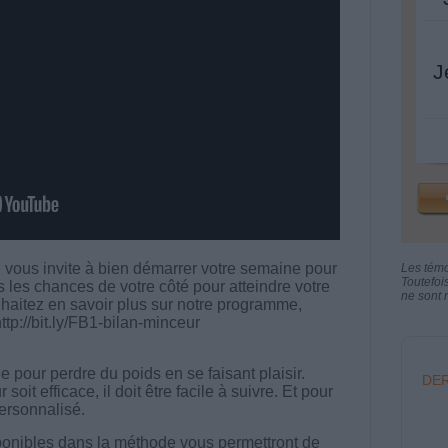
J
vous invite à bien démarrer votre semaine pour
Les tém
Toutefoi
 les chances de votre côté pour atteindre votre
ne sont n
uhaitez en savoir plus sur notre programme,
ttp://bit.ly/FB1-bilan-minceur
 pour perdre du poids en se faisant plaisir.
DER
t efficace, il doit être facile à suivre. Et pour
 personnalisé.
onibles dans la méthode vous permettront de