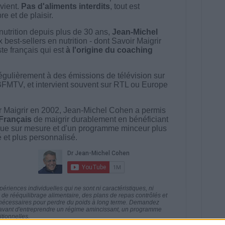
vient.
Pas d'aliments interdits
, tout est
e et de plaisir.
nutrition depuis plus de 30 ans,
Jean-Michel
best-sellers en nutrition - dont Savoir Maigrir
ste français qui est
à l'origine du coaching
égulièrement à des émissions de télévision sur
BFMTV, et intervient souvent sur RTL ou Europe
 Maigrir en 2002, Jean-Michel Cohen a permis
 Français
de maigrir durablement en bénéficiant
ue sur mesure et d'un programme minceur plus
té et plus personnalisé.
riences individuelles qui ne sont ni caractéristiques, ni
e rééquilibrage alimentaire, des plans de repas contrôlés et
 nécessaires pour perdre du poids à long terme. Demandez
nt avant d'entreprendre un régime amincissant, un programme
itionnelles.