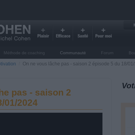
Méthode de coaching
Communauté
Forum
Bo
tivation
On ne vous lâche pas - saison 2 épisode 5 du 18/01
Vot
he pas - saison 2
8/01/2024