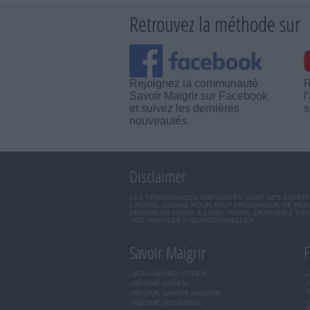
Retrouvez la méthode sur
Rejoignez la communauté
R
Savoir Maigrir sur Facebook
l
et suivez les dernières
s
nouveautés
Disclaimer
LES TÉMOIGNAGES PRÉSENTÉS SONT DES EXPÉRIEN
L'AUTRE. COMME POUR TOUT PROGRAMME DE RÉÉQ
PERDRE DU POIDS À LONG TERME. DEMANDEZ TOUJ
VOS HABITUDES NUTRITIONNELLES.
Savoir Maigrir
F
JEAN-MICHEL COHEN
RÉGIME COHEN
RÉGIME SAVOIR MAIGRIR
RÉGIME UNIVERSEL