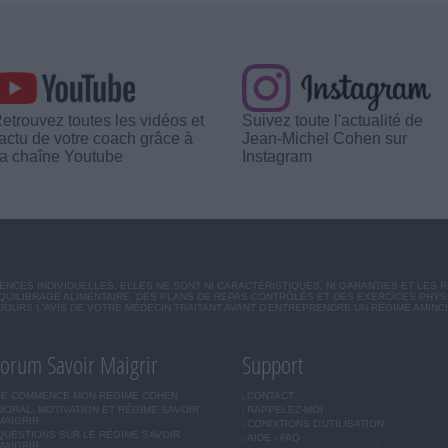
etrouvez toutes les vidéos et
Suivez toute l'actualité de
'actu de votre coach grâce à
Jean-Michel Cohen sur
a chaîne Youtube
Instagram
CES INDIVIDUELLES. ELLES NE SONT NI CARACTÉRISTIQUES, NI GARANTIES ET LES 
UILIBRAGE ALIMENTAIRE, DES PLANS DE REPAS CONTRÔLÉS ET DES EXERCICES PHY
OURS L'AVIS DE VOTRE MÉDECIN TRAITANT AVANT D'ENTREPRENDRE UN RÉGIME AMINC
orum Savoir Maigrir
Support
JE COMMENCE MON RÉGIME COHEN
CONTACT
MORAL, MOTIVATION ET RÉGIME SAVOIR
RAPPELEZ-MOI
MAIGRIR
CONDITIONS D'UTILISATION
QUESTIONS SUR LE RÉGIME SAVOIR
AIDE - FAQ
MAIGRIR