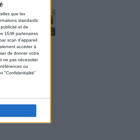
é
elles que les
formations standards
ublicité et de
os 1538 partenaires
par scan d'appareil.
Le plan à 1600
galement accéder à
calories est-il trop
copieux ?
user de donner votre
Consultation
t ne pas nécessiter
diététique du
préférences ou
03/08/2026
n "Confidentialité"
Webinaires en direct
Nouveautés