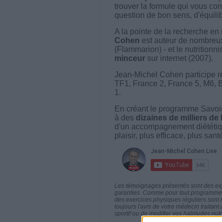
trouver la formule qui vous con
question de bon sens, d'équilibr
A la pointe de la recherche en 
Cohen
est auteur de nombreux 
(Flammarion) - et le nutritionni
minceur
sur internet (2007).
Jean-Michel Cohen participe r
TF1, France 2, France 5, M6, 
1.
En créant le programme Savoir
à des
dizaines de milliers de
d'un accompagnement diététiq
plaisir, plus efficace, plus san
Les témoignages présentés sont des expé
garanties. Comme pour tout programme d
des exercices physiques réguliers sont
toujours l'avis de votre médecin traita
sportif ou de modifier vos habitudes nutr