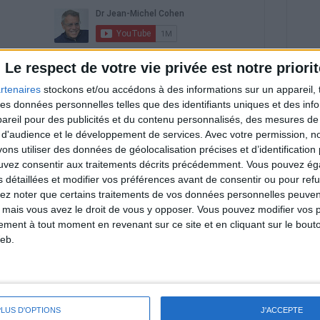
riences individuelles qui ne sont ni caractéristiques, ni
Le respect de votre vie privée est notre priorit
e rééquilibrage alimentaire, des plans de repas contrôlés et
 nécessaires pour perdre du poids à long terme. Demandez
rtenaires
stockons et/ou accédons à des informations sur un appareil, t
nt avant d'entreprendre un régime amincissant, un programme
itionnelles.
 des données personnelles telles que des identifiants uniques et des in
reil pour des publicités et du contenu personnalisés, des mesures de p
 d'audience et le développement de services.
Avec votre permission, n
s utiliser des données de géolocalisation précises et d’identification 
ouvez consentir aux traitements décrits précédemment. Vous pouvez é
& Motivation
s détaillées et modifier vos préférences avant de consentir ou pour ref
Voir tout
lez noter que certains traitements de vos données personnelles peuven
 mais vous avez le droit de vous y opposer. Vous pouvez modifier vos 
nt et de la Communauté Savoir Maigrir vous
tement à tout moment en revenant sur ce site et en cliquant sur le bouto
s rapprocher sereinement de votre objectif
eb.
PLUS D'OPTIONS
J'ACCEPTE
lan minceur
(env. 2 min)