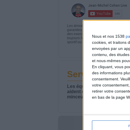
Les témoignages présentés sont des expé
garanties. Comme pour tout programme d
des exercices physiques réguliers sont
Nous et nos 1538
pa
toujours l'avis de votre médecin traita
sportif ou de modifier vos habitudes nutr
cookies, et traitons
envoyées par un appa
contenu, des études
et nous-mêmes pouvon
En cliquant, vous p
Service-client 
des informations plu
consentement.
Veuil
votre consentement,
Les équipes du Service-clie
retirer votre consen
aident chaque semaine à vou
minceur.
en bas de la page W
Votre bi