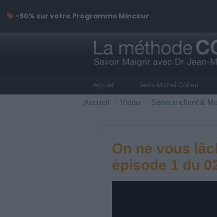
-50% sur votre Programme Minceur
Accueil
Jean-Michel Cohen
Accueil
Vidéo
Service-client & Mo
On ne vous lâc
épisode 1 du 0