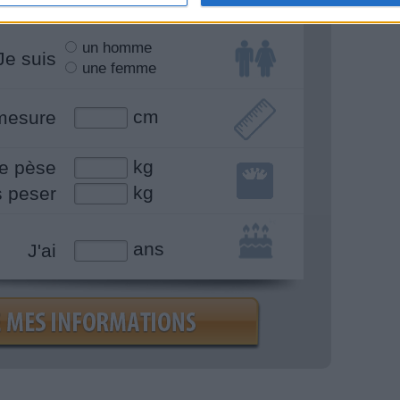
un homme
Je suis
une femme
cm
mesure
kg
e pèse
kg
s peser
ans
J'ai