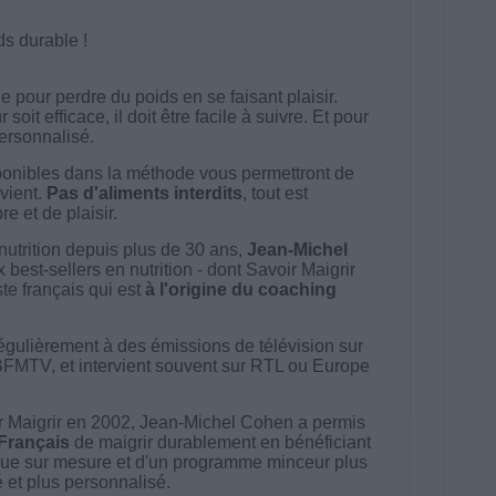
ds durable !
 pour perdre du poids en se faisant plaisir.
t efficace, il doit être facile à suivre. Et pour
 personnalisé.
onibles dans la méthode vous permettront de
vient.
Pas d'aliments interdits
, tout est
e et de plaisir.
nutrition depuis plus de 30 ans,
Jean-Michel
best-sellers en nutrition - dont Savoir Maigrir
ste français qui est
à l'origine du coaching
égulièrement à des émissions de télévision sur
BFMTV, et intervient souvent sur RTL ou Europe
 Maigrir en 2002, Jean-Michel Cohen a permis
 Français
de maigrir durablement en bénéficiant
ue sur mesure et d'un programme minceur plus
té et plus personnalisé.