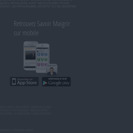
SIQUES RÉGULIERS SONT NÉCESSAIRES POUR
ISSANT, UN PROGRAMME SPORTIF OU DE MODIFIER
Retrouvez Savoir Maigrir
sur mobile
ÉSULTATS PEUVENT VARIER D'UNE
ERCICES PHYSIQUES RÉGULIERS
RENDRE UN RÉGIME AMINCISSANT,
ultation médicale privée.