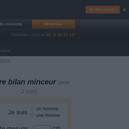
×
Je découvre !
Me connecter
M'inscrire
Contactez-nous au
04 11 88 01 12*
utique
/2024
re bilan minceur
(env.
2 min)
un homme
Je suis
une femme
cm
Je mesure