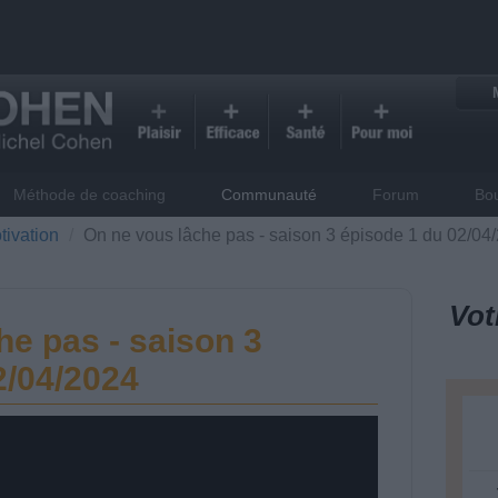
Méthode de coaching
Communauté
Forum
Bo
tivation
On ne vous lâche pas - saison 3 épisode 1 du 02/04
Vot
he pas - saison 3
2/04/2024