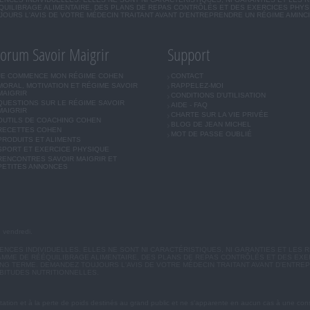
UILIBRAGE ALIMENTAIRE, DES PLANS DE REPAS CONTRÔLÉS ET DES EXERCICES PHY
OURS L'AVIS DE VOTRE MÉDECIN TRAITANT AVANT D'ENTREPRENDRE UN RÉGIME AMINC
orum Savoir Maigrir
Support
JE COMMENCE MON RÉGIME COHEN
CONTACT
MORAL, MOTIVATION ET RÉGIME SAVOIR
RAPPELEZ-MOI
MAIGRIR
CONDITIONS D'UTILISATION
QUESTIONS SUR LE RÉGIME SAVOIR
AIDE - FAQ
MAIGRIR
CHARTE SUR LA VIE PRIVÉE
OUTILS DE COACHING COHEN
BLOG DE JEAN MICHEL
RECETTES COHEN
MOT DE PASSE OUBLIÉ
PRODUITS ET ALIMENTS
SPORT ET EXERCICE PHYSIQUE
RENCONTRES SAVOIR MAIGRIR ET
PETITES ANNONCES
u vendredi.
CES INDIVIDUELLES. ELLES NE SONT NI CARACTÉRISTIQUES, NI GARANTIES ET LES R
MME DE RÉÉQUILIBRAGE ALIMENTAIRE, DES PLANS DE REPAS CONTRÔLÉS ET DES EX
G TERME. DEMANDEZ TOUJOURS L'AVIS DE VOTRE MÉDECIN TRAITANT AVANT D'ENTREP
BITUDES NUTRITIONNELLES.
ation et à la perte de poids destinés au grand public et ne s'apparente en aucun cas à une cons