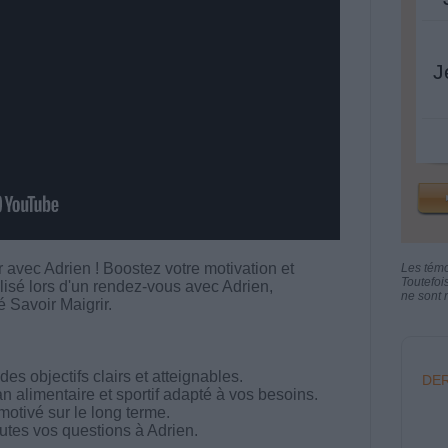
J
 avec Adrien ! Boostez votre motivation et
Les tém
Toutefoi
lisé lors d'un rendez-vous avec Adrien,
ne sont n
Savoir Maigrir.
s objectifs clairs et atteignables.
DER
n alimentaire et sportif adapté à vos besoins.
motivé sur le long terme.
utes vos questions à Adrien.