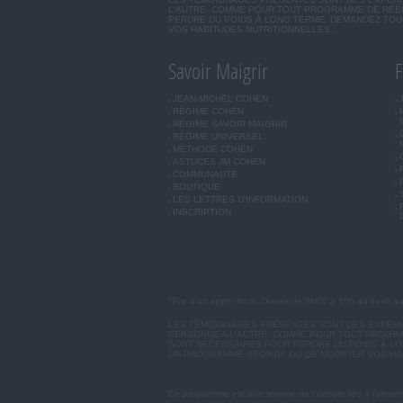
L'AUTRE. COMME POUR TOUT PROGRAMME DE RÉÉQ
PERDRE DU POIDS À LONG TERME. DEMANDEZ TOUJ
VOS HABITUDES NUTRITIONNELLES.
Savoir Maigrir
F
JEAN-MICHEL COHEN
RÉGIME COHEN
RÉGIME SAVOIR MAIGRIR
RÉGIME UNIVERSEL
MÉTHODE COHEN
ASTUCES JM COHEN
COMMUNAUTÉ
BOUTIQUE
LES LETTRES D'INFORMATION
INSCRIPTION
*Prix d'un appel local. Ouvert de 9H00 à 15h du lundi a
LES TÉMOIGNAGES PRÉSENTÉS SONT DES EXPÉRIEN
PERSONNE A L'AUTRE. COMME POUR TOUT PROGRA
SONT NÉCESSAIRES POUR PERDRE DU POIDS À LON
UN PROGRAMME SPORTIF OU DE MODIFIER VOS HA
Ce programme est une somme de conseils liés à l'aliment