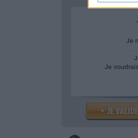
Je 
J
Je voudrai