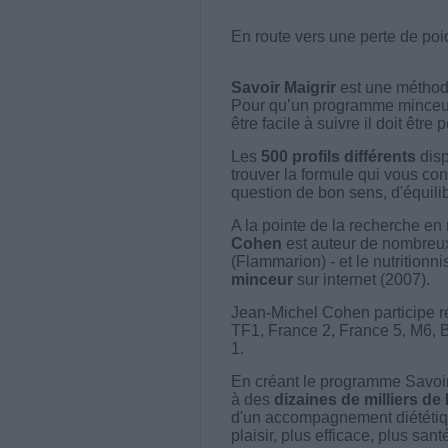
En route vers une perte de poi
Savoir Maigrir
est une méthode
Pour qu’un programme minceur soi
être facile à suivre il doit être
Les
500 profils différents
disp
trouver la formule qui vous con
question de bon sens, d'équilibr
A la pointe de la recherche en 
Cohen
est auteur de nombreux 
(Flammarion) - et le nutritionni
minceur
sur internet (2007).
Jean-Michel Cohen participe r
TF1, France 2, France 5, M6, 
1.
En créant le programme Savoir
à des
dizaines de milliers de
d'un accompagnement diététiq
plaisir, plus efficace, plus san