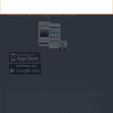
BLOG DE JEAN MICHEL
MOT DE PASSE OUBLIÉ
Retrouvez Savoir Maigrir sur mobile
*Prix d'un appel local. Ouvert de 9H00 à 15h du lundi au vendredi.
LES TÉMOIGNAGES PRÉSENTÉS SONT DES EXPÉRIENCES INDIVIDUELLES.
ELLES NE SONT NI CARACTÉRISTIQUES, NI GARANTIES ET LES RÉSULTATS
PEUVENT VARIER D'UNE PERSONNE A L'AUTRE. COMME POUR TOUT
PROGRAMME DE RÉÉQUILIBRAGE ALIMENTAIRE, DES PLANS DE REPAS
CONTRÔLÉS ET DES EXERCICES PHYSIQUES RÉGULIERS SONT
NÉCESSAIRES POUR PERDRE DU POIDS À LONG TERME. DEMANDEZ
TOUJOURS L'AVIS DE VOTRE MÉDECIN TRAITANT AVANT D'ENTREPRENDRE UN
RÉGIME AMINCISSANT, UN PROGRAMME SPORTIF OU DE MODIFIER VOS