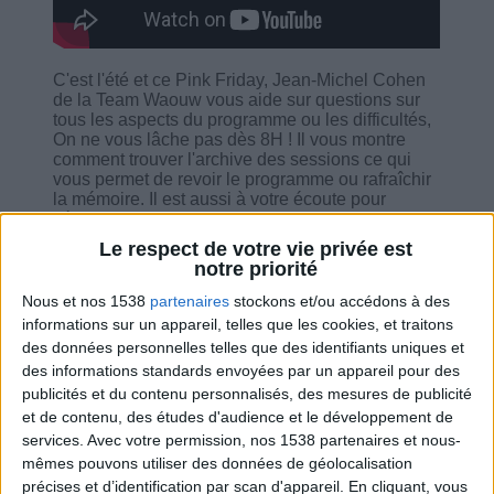
C'est l'été et ce Pink Friday, Jean-Michel Cohen
de la Team Waouw vous aide sur questions sur
tous les aspects du programme ou les difficultés,
On ne vous lâche pas dès 8H ! Il vous montre
comment trouver l'archive des sessions ce qui
vous permet de revoir le programme ou rafraîchir
la mémoire. Il est aussi à votre écoute pour
vérifier si tout se passe bien et vous donne ses
astuces judicieuse pour vous aider à bien suivre
Le respect de votre vie privée est
le programme.
notre priorité
Nous et nos 1538
partenaires
stockons et/ou accédons à des
informations sur un appareil, telles que les cookies, et traitons
des données personnelles telles que des identifiants uniques et
des informations standards envoyées par un appareil pour des
Combien de kilos souhaitez-vous perdre ?
publicités et du contenu personnalisés, des mesures de publicité
et de contenu, des études d'audience et le développement de
Moins de
De 5 à 10
Plus de
services.
Avec votre permission, nos 1538 partenaires et nous-
5 kilos
kilos
10 kilos
mêmes pouvons utiliser des données de géolocalisation
précises et d’identification par scan d'appareil. En cliquant, vous