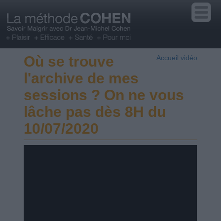
Où se trouve
Accueil vidéo
l'archive de mes
sessions ? On ne vous
lâche pas dès 8H du
10/07/2020