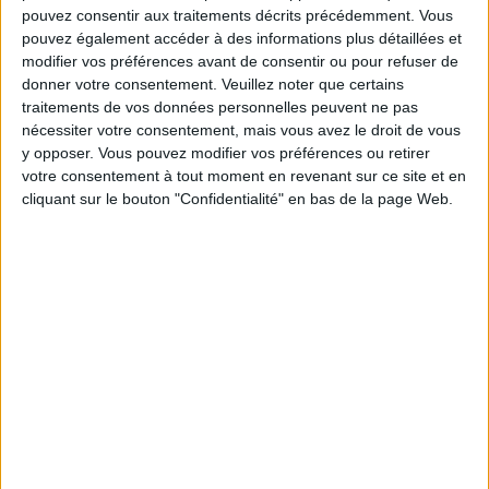
pouvez consentir aux traitements décrits précédemment. Vous
pouvez également accéder à des informations plus détaillées et
Service-client & Motivation
Voir tout
modifier vos préférences avant de consentir ou pour refuser de
donner votre consentement.
Veuillez noter que certains
Les équipes du Service-client et de la
traitements de vos données personnelles peuvent ne pas
Communauté Savoir Maigrir vous aident
nécessiter votre consentement, mais vous avez le droit de vous
chaque semaine à vous rapprocher
y opposer. Vous pouvez modifier vos préférences ou retirer
sereinement de votre objectif minceur.
votre consentement à tout moment en revenant sur ce site et en
cliquant sur le bouton "Confidentialité" en bas de la page Web.
Votre bilan minceur
(env. 2
min)
un homme
Je suis
une femme
cm
Je mesure