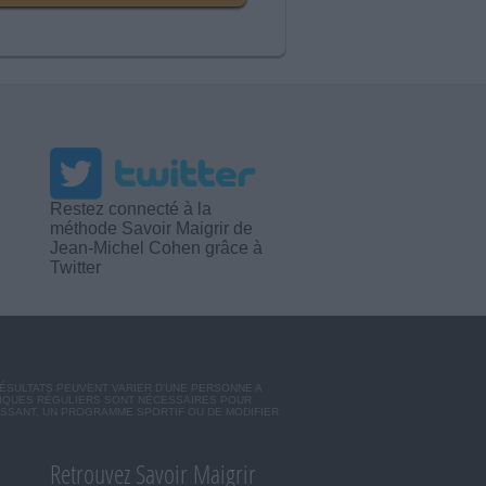
Restez connecté à la
méthode Savoir Maigrir de
Jean-Michel Cohen grâce à
Twitter
RÉSULTATS PEUVENT VARIER D'UNE PERSONNE A
SIQUES RÉGULIERS SONT NÉCESSAIRES POUR
ISSANT, UN PROGRAMME SPORTIF OU DE MODIFIER
Retrouvez Savoir Maigrir