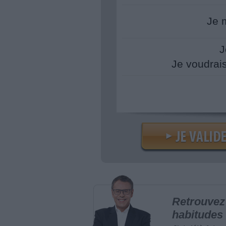
Je 
J
Je voudrai
Retrouvez 
habitudes 