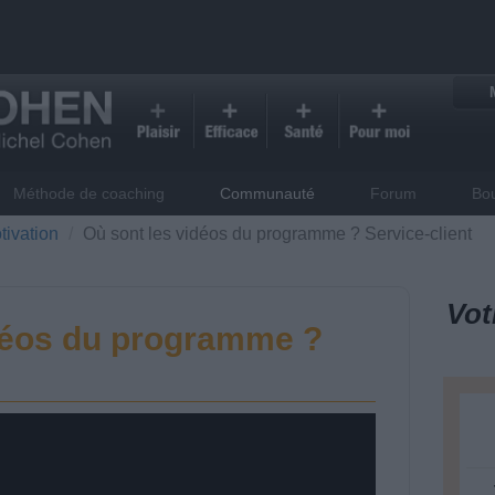
Méthode de coaching
Communauté
Forum
Bo
tivation
Où sont les vidéos du programme ? Service-client
Vot
déos du programme ?