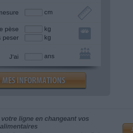
cm
mesure
kg
e pèse
kg
s peser
ans
J'ai
votre ligne en changeant vos
alimentaires