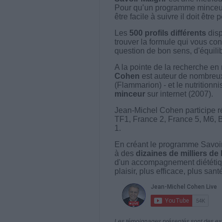
Pour qu’un programme minceur soi
être facile à suivre il doit être
Les
500 profils différents
disp
trouver la formule qui vous con
question de bon sens, d'équilibr
A la pointe de la recherche en 
Cohen
est auteur de nombreux 
(Flammarion) - et le nutritionni
minceur
sur internet (2007).
Jean-Michel Cohen participe r
TF1, France 2, France 5, M6, 
1.
En créant le programme Savoir
à des
dizaines de milliers de
d'un accompagnement diététiq
plaisir, plus efficace, plus san
Les témoignages présentés sont des expé