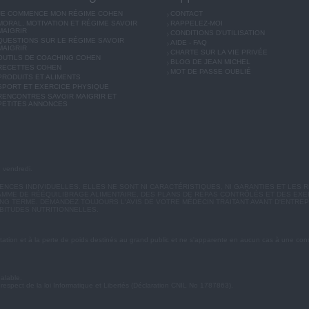
JE COMMENCE MON RÉGIME COHEN
CONTACT
MORAL, MOTIVATION ET RÉGIME SAVOIR
RAPPELEZ-MOI
MAIGRIR
CONDITIONS D'UTILISATION
QUESTIONS SUR LE RÉGIME SAVOIR
AIDE - FAQ
MAIGRIR
CHARTE SUR LA VIE PRIVÉE
OUTILS DE COACHING COHEN
BLOG DE JEAN MICHEL
RECETTES COHEN
MOT DE PASSE OUBLIÉ
PRODUITS ET ALIMENTS
SPORT ET EXERCICE PHYSIQUE
RENCONTRES SAVOIR MAIGRIR ET
PETITES ANNONCES
u vendredi.
CES INDIVIDUELLES. ELLES NE SONT NI CARACTÉRISTIQUES, NI GARANTIES ET LES R
MME DE RÉÉQUILIBRAGE ALIMENTAIRE, DES PLANS DE REPAS CONTRÔLÉS ET DES EX
G TERME. DEMANDEZ TOUJOURS L'AVIS DE VOTRE MÉDECIN TRAITANT AVANT D'ENTREP
BITUDES NUTRITIONNELLES.
ation et à la perte de poids destinés au grand public et ne s'apparente en aucun cas à une cons
éalable.
 respect de la loi Informatique et Libertés (Déclaration CNIL No 1787863).