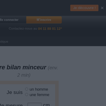
×
Je découvre !
Me connecter
M'inscrire
Contactez-nous au
04 11 88 01 12*
utique
re bilan minceur
(env.
2 min)
un homme
Je suis
une femme
cm
Je mesure