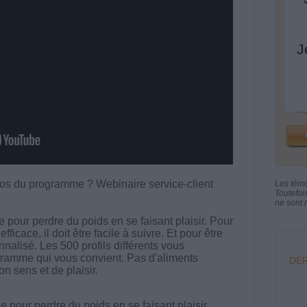
J
éos du programme ? Webinaire service-client
Les tém
Toutefoi
ne sont n
e pour perdre du poids en se faisant plaisir. Pour
icace, il doit être facile à suivre. Et pour être
onnalisé. Les 500 profils différents vous
gramme qui vous convient. Pas d'aliments
DER
on sens et de plaisir.
 pour perdre du poids en se faisant plaisir.