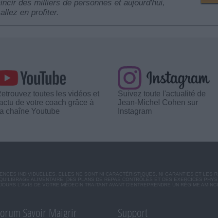
mincir des milliers de personnes et aujourd'hui,
allez en profiter.
etrouvez toutes les vidéos et
Suivez toute l'actualité de
'actu de votre coach grâce à
Jean-Michel Cohen sur
a chaîne Youtube
Instagram
CES INDIVIDUELLES. ELLES NE SONT NI CARACTÉRISTIQUES, NI GARANTIES ET LES 
UILIBRAGE ALIMENTAIRE, DES PLANS DE REPAS CONTRÔLÉS ET DES EXERCICES PHY
OURS L'AVIS DE VOTRE MÉDECIN TRAITANT AVANT D'ENTREPRENDRE UN RÉGIME AMINC
orum Savoir Maigrir
Support