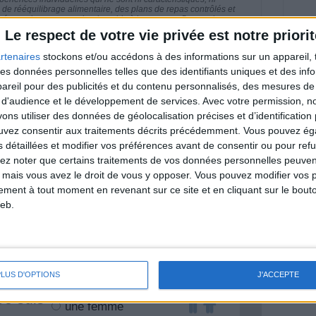
e rééquilibrage alimentaire, des plans de repas contrôlés et
 nécessaires pour perdre du poids à long terme. Demandez
nt avant d'entreprendre un régime amincissant, un programme
Le respect de votre vie privée est notre priorit
itionnelles.
rtenaires
stockons et/ou accédons à des informations sur un appareil, t
 des données personnelles telles que des identifiants uniques et des in
reil pour des publicités et du contenu personnalisés, des mesures de p
 d'audience et le développement de services.
Avec votre permission, n
& Motivation
s utiliser des données de géolocalisation précises et d’identification 
Voir tout
ouvez consentir aux traitements décrits précédemment. Vous pouvez é
s détaillées et modifier vos préférences avant de consentir ou pour ref
nt et de la Communauté Savoir Maigrir vous
s rapprocher sereinement de votre objectif
lez noter que certains traitements de vos données personnelles peuven
 mais vous avez le droit de vous y opposer. Vous pouvez modifier vos 
tement à tout moment en revenant sur ce site et en cliquant sur le bouto
eb.
lan minceur
(env. 2 min)
PLUS D'OPTIONS
J'ACCEPTE
un homme
Je suis
une femme