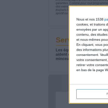
garanties. Comme pour tout programme d
des exercices physiques réguliers sont
toujours l'avis de votre médecin traita
sportif ou de modifier vos habitudes nutr
Nous et nos 1538
pa
cookies, et traitons
envoyées par un appa
contenu, des études
Service-client 
et nous-mêmes pouvon
En cliquant, vous p
des informations plu
Les équipes du Service-clie
aident chaque semaine à vou
consentement.
Veuil
minceur.
votre consentement,
retirer votre consen
en bas de la page W
Votre bi