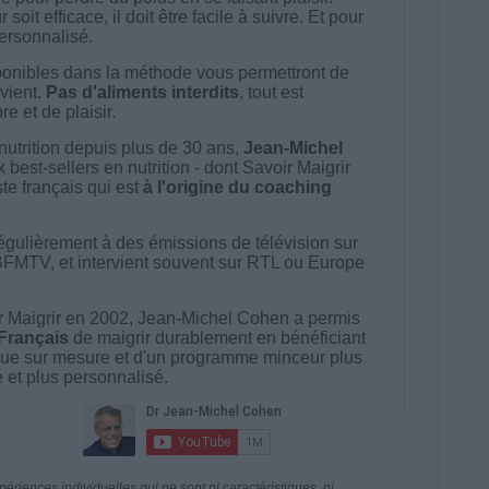
t efficace, il doit être facile à suivre. Et pour
 personnalisé.
onibles dans la méthode vous permettront de
vient.
Pas d'aliments interdits
, tout est
e et de plaisir.
nutrition depuis plus de 30 ans,
Jean-Michel
best-sellers en nutrition - dont Savoir Maigrir
ste français qui est
à l'origine du coaching
égulièrement à des émissions de télévision sur
BFMTV, et intervient souvent sur RTL ou Europe
 Maigrir en 2002, Jean-Michel Cohen a permis
 Français
de maigrir durablement en bénéficiant
ue sur mesure et d'un programme minceur plus
té et plus personnalisé.
riences individuelles qui ne sont ni caractéristiques, ni