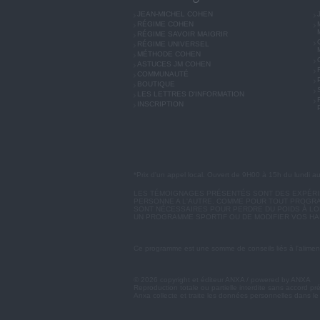
JEAN-MICHEL COHEN
RÉGIME COHEN
RÉGIME SAVOIR MAIGRIR
RÉGIME UNIVERSEL
MÉTHODE COHEN
ASTUCES JM COHEN
COMMUNAUTÉ
BOUTIQUE
LES LETTRES D'INFORMATION
INSCRIPTION
*Prix d'un appel local. Ouvert de 9H00 à 15h du lundi a
LES TÉMOIGNAGES PRÉSENTÉS SONT DES EXPÉRIEN
PERSONNE A L'AUTRE. COMME POUR TOUT PROGRA
SONT NÉCESSAIRES POUR PERDRE DU POIDS À LON
UN PROGRAMME SPORTIF OU DE MODIFIER VOS HA
Ce programme est une somme de conseils liés à l'aliment
© 2026 copyright et éditeur ANXA / powered by ANXA
Reproduction totale ou partielle interdite sans accord pr
Anxa collecte et traite les données personnelles dans le