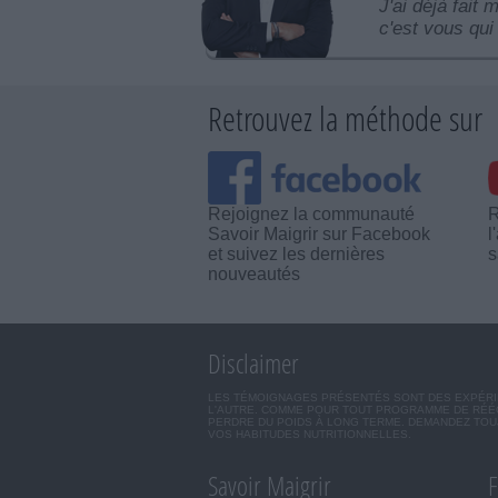
J'ai déjà fait 
c'est vous qui 
Retrouvez la méthode sur
Rejoignez la communauté
R
Savoir Maigrir sur Facebook
l
et suivez les dernières
s
nouveautés
Disclaimer
LES TÉMOIGNAGES PRÉSENTÉS SONT DES EXPÉRIEN
L'AUTRE. COMME POUR TOUT PROGRAMME DE RÉÉQ
PERDRE DU POIDS À LONG TERME. DEMANDEZ TOUJ
VOS HABITUDES NUTRITIONNELLES.
Savoir Maigrir
F