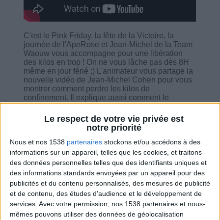
C'est le Pink Friday, la fête de la Victoire, la
journée de l'ApeRose et Jean-Michel de la Team
Waouw vous accompagne pour une libération
des kilos en trop ! On ne vous lâche pas dès 8H
même en jour férié ;) L'animateur vous partage la
nouvelle vidéo de Jean-Michel Cohen pour vous
montrer comment perdre les kilos de
confinement. Il explique aussi comment le
programme fonctionne surtout pour les nouveaux
membres de la communauté. Il partage des infos
Le respect de votre vie privée est
sur le régime oeufs ainsi que quelques astuces
notre priorité
sur comment libérer les kilos en trop. Il vous
guide sur les différentes rubriques accessible
Nous et nos 1538
partenaires
stockons et/ou accédons à des
vers votre tableau de bord pour vous aider à
informations sur un appareil, telles que les cookies, et traitons
profiter pleinement de votre programme de
des données personnelles telles que des identifiants uniques et
coaching.
des informations standards envoyées par un appareil pour des
publicités et du contenu personnalisés, des mesures de publicité
et de contenu, des études d'audience et le développement de
services.
Avec votre permission, nos 1538 partenaires et nous-
mêmes pouvons utiliser des données de géolocalisation