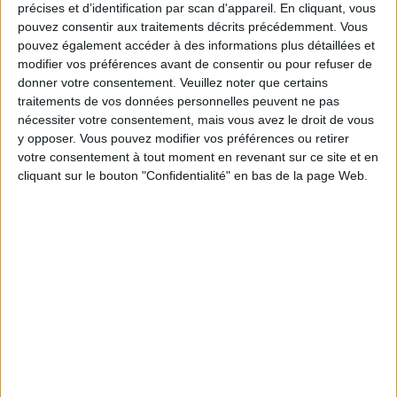
Combien de kilos souhaitez-vous perdre ?
précises et d’identification par scan d'appareil. En cliquant, vous
pouvez consentir aux traitements décrits précédemment. Vous
pouvez également accéder à des informations plus détaillées et
Moins de
De 5 à 10
Plus de
5 kilos
kilos
10 kilos
modifier vos préférences avant de consentir ou pour refuser de
donner votre consentement.
Veuillez noter que certains
traitements de vos données personnelles peuvent ne pas
nécessiter votre consentement, mais vous avez le droit de vous
Service-client & Motivation
y opposer. Vous pouvez modifier vos préférences ou retirer
Voir tout
votre consentement à tout moment en revenant sur ce site et en
Les équipes du Service-client et de la
cliquant sur le bouton "Confidentialité" en bas de la page Web.
Communauté Savoir Maigrir vous aident
chaque semaine à vous rapprocher
sereinement de votre objectif minceur.
Votre bilan minceur
(env. 2
min)
un homme
Je suis