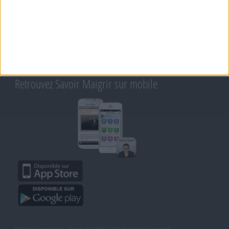
Support
CONTACT
RAPPELEZ-MOI
CONDITIONS D'UTILISATION
AIDE - FAQ
CHARTE SUR LA VIE PRIVÉE
BLOG DE JEAN MICHEL
MOT DE PASSE OUBLIÉ
Retrouvez Savoir Maigrir sur mobile
*Prix d'un appel local. Ouvert de 9H00 à 15h du lundi au vendredi.