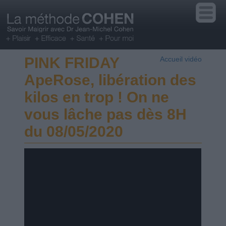
PINK FRIDAY
Accueil vidéo
ApeRose, libération des
kilos en trop ! On ne
vous lâche pas dès 8H
du 08/05/2020