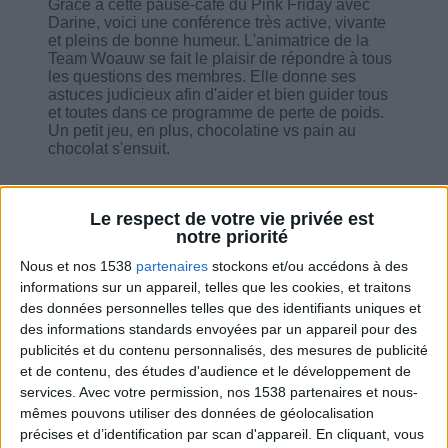
Grâce à cette pause-café du Pink Friday avec
Darine, voici une conférence très active, vivante
et pleins de bonne humeur. L'animatrice de la
Team Woauw se fait le plaisir de répondre à tous
les questions des membres. Elle donne ses
astuces judicieux afin d'aider et bien guider tous
et toutes dans ce programme de perte de poids.
Un petit jeu, en plus, chocolatine vs pain au
chocolat s'ensuit.
Le respect de votre vie privée est
notre priorité
Combien de kilos souhaitez-vous perdre ?
Nous et nos 1538
partenaires
stockons et/ou accédons à des
informations sur un appareil, telles que les cookies, et traitons
Moins de
De 5 à 10
Plus de
des données personnelles telles que des identifiants uniques et
5 kilos
kilos
10 kilos
des informations standards envoyées par un appareil pour des
publicités et du contenu personnalisés, des mesures de publicité
et de contenu, des études d'audience et le développement de
services.
Avec votre permission, nos 1538 partenaires et nous-
Service-client & Motivation
mêmes pouvons utiliser des données de géolocalisation
Voir tout
précises et d’identification par scan d'appareil. En cliquant, vous