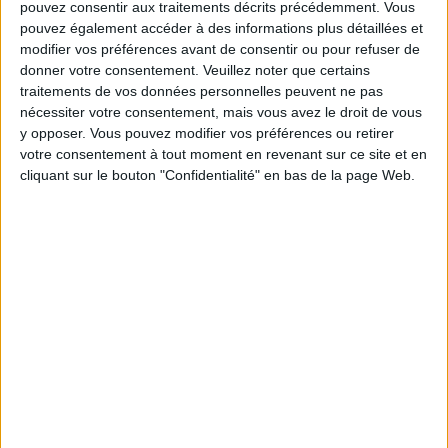
Les équipes du Service-client et de la
pouvez consentir aux traitements décrits précédemment. Vous
Communauté Savoir Maigrir vous aident
pouvez également accéder à des informations plus détaillées et
chaque semaine à vous rapprocher
modifier vos préférences avant de consentir ou pour refuser de
sereinement de votre objectif minceur.
donner votre consentement.
Veuillez noter que certains
traitements de vos données personnelles peuvent ne pas
nécessiter votre consentement, mais vous avez le droit de vous
y opposer. Vous pouvez modifier vos préférences ou retirer
Votre bilan minceur
(env. 2
votre consentement à tout moment en revenant sur ce site et en
cliquant sur le bouton "Confidentialité" en bas de la page Web.
min)
un homme
Je suis
une femme
cm
Je mesure
kg
Je pèse
kg
Je voudrais
peser