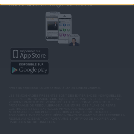
Retrouvez Savoir Maigrir sur mobile
*Prix d'un appel local. Ouvert de 9H00 à 15h du lundi au vendredi.
LES TÉMOIGNAGES PRÉSENTÉS SONT DES EXPÉRIENCES INDIVIDUELLES.
ELLES NE SONT NI CARACTÉRISTIQUES, NI GARANTIES ET LES RÉSULTATS
PEUVENT VARIER D'UNE PERSONNE A L'AUTRE. COMME POUR TOUT
PROGRAMME DE RÉÉQUILIBRAGE ALIMENTAIRE, DES PLANS DE REPAS
CONTRÔLÉS ET DES EXERCICES PHYSIQUES RÉGULIERS SONT
NÉCESSAIRES POUR PERDRE DU POIDS À LONG TERME. DEMANDEZ
TOUJOURS L'AVIS DE VOTRE MÉDECIN TRAITANT AVANT D'ENTREPRENDRE UN
RÉGIME AMINCISSANT, UN PROGRAMME SPORTIF OU DE MODIFIER VOS
HABITUDES NUTRITIONNELLES.