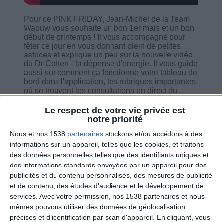
Pour ce PINK FRIDAY, Jean-Michel de la Team
Waouw vous souhaite un bon 1er mais et un bon
début de printemps ! Il vous accompagne pour
fêter ce jour en vous donnant plein de petites
astuces et explique un peu sur la nouvelle vidéo
du Dr Cohen - la dépense d'energie. Il vous guide
aussi sur comment ça fonctionne votre tableau de
bord dans l'application, les rubriques importantes,
où se trouvent les consultations en direct du
docteur, etc. Et bien sûr il engage avec vous et
répond à vos questions.
Le respect de votre vie privée est
notre priorité
Nous et nos 1538
partenaires
stockons et/ou accédons à des
informations sur un appareil, telles que les cookies, et traitons
des données personnelles telles que des identifiants uniques et
Combien de kilos souhaitez-vous perdre ?
des informations standards envoyées par un appareil pour des
publicités et du contenu personnalisés, des mesures de publicité
Moins de
De 5 à 10
Plus de
et de contenu, des études d'audience et le développement de
5 kilos
kilos
10 kilos
services.
Avec votre permission, nos 1538 partenaires et nous-
mêmes pouvons utiliser des données de géolocalisation
précises et d’identification par scan d'appareil. En cliquant, vous