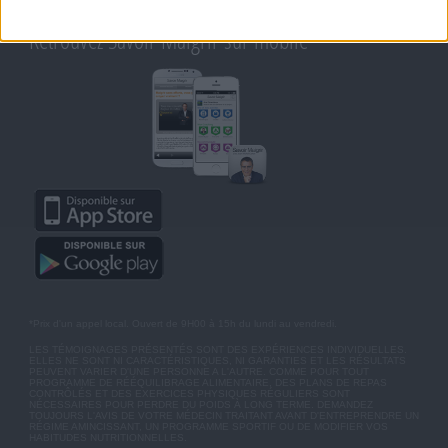
MOT DE PASSE OUBLIÉ
Retrouvez Savoir Maigrir sur mobile
*Prix d'un appel local. Ouvert de 9H00 à 15h du lundi au vendredi.
LES TÉMOIGNAGES PRÉSENTÉS SONT DES EXPÉRIENCES INDIVIDUELLES.
ELLES NE SONT NI CARACTÉRISTIQUES, NI GARANTIES ET LES RÉSULTATS
PEUVENT VARIER D'UNE PERSONNE A L'AUTRE. COMME POUR TOUT
PROGRAMME DE RÉÉQUILIBRAGE ALIMENTAIRE, DES PLANS DE REPAS
CONTRÔLÉS ET DES EXERCICES PHYSIQUES RÉGULIERS SONT
NÉCESSAIRES POUR PERDRE DU POIDS À LONG TERME. DEMANDEZ
TOUJOURS L'AVIS DE VOTRE MÉDECIN TRAITANT AVANT D'ENTREPRENDRE UN
RÉGIME AMINCISSANT, UN PROGRAMME SPORTIF OU DE MODIFIER VOS
HABITUDES NUTRITIONNELLES.