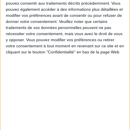
pouvez consentir aux traitements décrits précédemment. Vous
Service-client & Motivation
pouvez également accéder à des informations plus détaillées et
Voir tout
modifier vos préférences avant de consentir ou pour refuser de
Les équipes du Service-client et de la
donner votre consentement.
Veuillez noter que certains
Communauté Savoir Maigrir vous aident
traitements de vos données personnelles peuvent ne pas
chaque semaine à vous rapprocher
nécessiter votre consentement, mais vous avez le droit de vous
sereinement de votre objectif minceur.
y opposer. Vous pouvez modifier vos préférences ou retirer
votre consentement à tout moment en revenant sur ce site et en
cliquant sur le bouton "Confidentialité" en bas de la page Web.
Votre bilan minceur
(env. 2
min)
un homme
Je suis
une femme
cm
Je mesure
kg
Je pèse