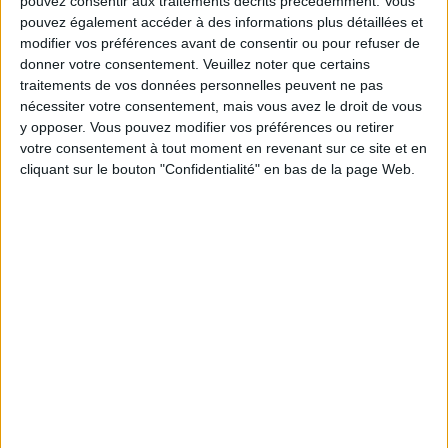
chaque semaine à vous rapprocher
pouvez consentir aux traitements décrits précédemment. Vous
sereinement de votre objectif minceur.
pouvez également accéder à des informations plus détaillées et
modifier vos préférences avant de consentir ou pour refuser de
donner votre consentement.
Veuillez noter que certains
traitements de vos données personnelles peuvent ne pas
Votre bilan minceur
nécessiter votre consentement, mais vous avez le droit de vous
(env. 2
y opposer. Vous pouvez modifier vos préférences ou retirer
min)
votre consentement à tout moment en revenant sur ce site et en
cliquant sur le bouton "Confidentialité" en bas de la page Web.
un homme
Je suis
une femme
cm
Je mesure
kg
Je pèse
kg
Je voudrais
peser