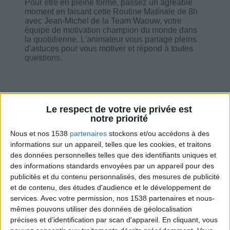
Pour être en pleine forme, passez un agréable
moment en faisant cette Routine Matinale de 8h
avec Jean-Michel de la Team Waouw, votre
équipe de motivation champion du monde dans
la quotidienne. L'animateur vous partage pleins
d'astuces pour vous motiver et répond à toutes
questions.
Le respect de votre vie privée est
Combien de kilos souhaitez-vous perdre ?
notre priorité
Nous et nos 1538
partenaires
stockons et/ou accédons à des
Moins de
De 5 à 10
Plus de
informations sur un appareil, telles que les cookies, et traitons
5 kilos
kilos
10 kilos
des données personnelles telles que des identifiants uniques et
des informations standards envoyées par un appareil pour des
publicités et du contenu personnalisés, des mesures de publicité
et de contenu, des études d'audience et le développement de
Service-client & Motivation
Voir tout
services.
Avec votre permission, nos 1538 partenaires et nous-
mêmes pouvons utiliser des données de géolocalisation
Les équipes du Service-client et de la
précises et d’identification par scan d'appareil. En cliquant, vous
Communauté Savoir Maigrir vous aident