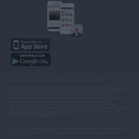
*Prix d'un appel local. Ouvert de 9H00 à 15h du lundi au vendredi.
LES TÉMOIGNAGES PRÉSENTÉS SONT DES EXPÉRIENCES INDIVIDUELLES.
ELLES NE SONT NI CARACTÉRISTIQUES, NI GARANTIES ET LES RÉSULTATS
PEUVENT VARIER D'UNE PERSONNE A L'AUTRE. COMME POUR TOUT
PROGRAMME DE RÉÉQUILIBRAGE ALIMENTAIRE, DES PLANS DE REPAS
CONTRÔLÉS ET DES EXERCICES PHYSIQUES RÉGULIERS SONT
NÉCESSAIRES POUR PERDRE DU POIDS À LONG TERME. DEMANDEZ
TOUJOURS L'AVIS DE VOTRE MÉDECIN TRAITANT AVANT D'ENTREPRENDRE UN
RÉGIME AMINCISSANT, UN PROGRAMME SPORTIF OU DE MODIFIER VOS
HABITUDES NUTRITIONNELLES.
Ce programme est une somme de conseils liés à l'alimentation et à la perte de poids
destinés au grand public et ne s'apparente en aucun cas à une consultation
médicale privée.