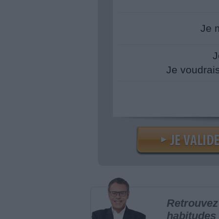
Je 
J
Je voudrai
Retrouvez 
habitudes 