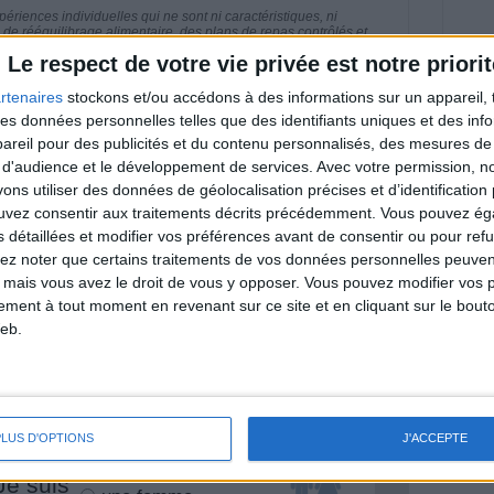
riences individuelles qui ne sont ni caractéristiques, ni
e rééquilibrage alimentaire, des plans de repas contrôlés et
 nécessaires pour perdre du poids à long terme. Demandez
Le respect de votre vie privée est notre priorit
nt avant d'entreprendre un régime amincissant, un programme
itionnelles.
rtenaires
stockons et/ou accédons à des informations sur un appareil, t
 des données personnelles telles que des identifiants uniques et des in
reil pour des publicités et du contenu personnalisés, des mesures de p
 d'audience et le développement de services.
Avec votre permission, n
s utiliser des données de géolocalisation précises et d’identification 
& Motivation
Voir tout
ouvez consentir aux traitements décrits précédemment. Vous pouvez é
s détaillées et modifier vos préférences avant de consentir ou pour ref
nt et de la Communauté Savoir Maigrir vous
lez noter que certains traitements de vos données personnelles peuven
s rapprocher sereinement de votre objectif
 mais vous avez le droit de vous y opposer. Vous pouvez modifier vos 
tement à tout moment en revenant sur ce site et en cliquant sur le bouto
eb.
lan minceur
(env. 2 min)
PLUS D'OPTIONS
J'ACCEPTE
un homme
Je suis