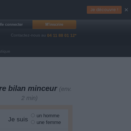
×
Je découvre !
Me connecter
M'inscrire
Contactez-nous au
04 11 88 01 12*
utique
re bilan minceur
(env.
2 min)
un homme
Je suis
une femme