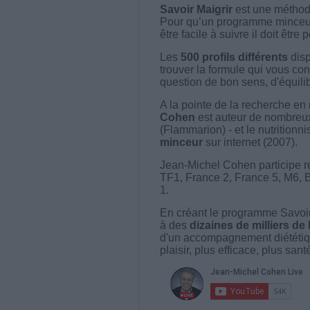
Savoir Maigrir
est une méthode
Pour qu’un programme minceur soi
être facile à suivre il doit être
Les
500 profils différents
disp
trouver la formule qui vous con
question de bon sens, d'équilibr
A la pointe de la recherche en 
Cohen
est auteur de nombreux 
(Flammarion) - et le nutritionni
minceur
sur internet (2007).
Jean-Michel Cohen participe r
TF1, France 2, France 5, M6, 
1.
En créant le programme Savoir
à des
dizaines de milliers de
d'un accompagnement diététiq
plaisir, plus efficace, plus san