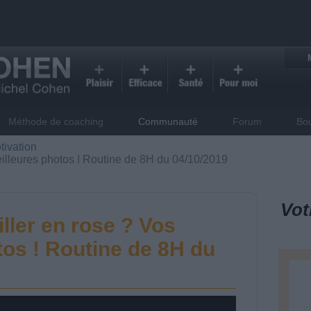
Méthode de coaching
Communauté
Forum
Bo
tivation
eilleures photos ! Routine de 8H du 04/10/2019
Vot
ller en rose ? Vos
tos ! Routine de 8H du