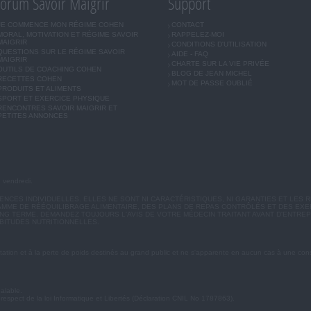
orum Savoir Maigrir
Support
JE COMMENCE MON RÉGIME COHEN
CONTACT
MORAL, MOTIVATION ET RÉGIME SAVOIR
RAPPELEZ-MOI
MAIGRIR
CONDITIONS D'UTILISATION
QUESTIONS SUR LE RÉGIME SAVOIR
AIDE - FAQ
MAIGRIR
CHARTE SUR LA VIE PRIVÉE
OUTILS DE COACHING COHEN
BLOG DE JEAN MICHEL
RECETTES COHEN
MOT DE PASSE OUBLIÉ
PRODUITS ET ALIMENTS
SPORT ET EXERCICE PHYSIQUE
RENCONTRES SAVOIR MAIGRIR ET
PETITES ANNONCES
u vendredi.
CES INDIVIDUELLES. ELLES NE SONT NI CARACTÉRISTIQUES, NI GARANTIES ET LES R
MME DE RÉÉQUILIBRAGE ALIMENTAIRE, DES PLANS DE REPAS CONTRÔLÉS ET DES EX
G TERME. DEMANDEZ TOUJOURS L'AVIS DE VOTRE MÉDECIN TRAITANT AVANT D'ENTREP
BITUDES NUTRITIONNELLES.
ation et à la perte de poids destinés au grand public et ne s'apparente en aucun cas à une cons
éalable.
 respect de la loi Informatique et Libertés (Déclaration CNIL No 1787863).