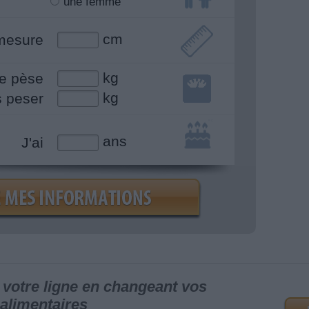
une femme
cm
mesure
kg
e pèse
kg
s peser
ans
J'ai
votre ligne en changeant vos
alimentaires