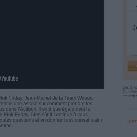
J
Les tém
Toutefoi
ne sont n
Pink Friday, Jean-Michel de la Team Waouw
 temps une astuce sur comment prendre les
s dans l'Actibox. Il explique également le
n Pink Friday. Bien sûr il continue à vous
utes questions et en donnant ces conseils afin
DER
ramme.