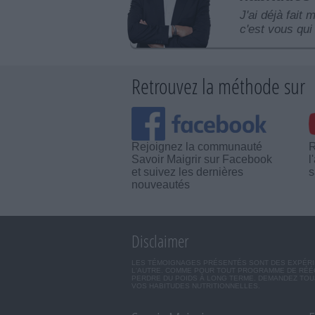
J'ai déjà fait 
c'est vous qui 
Retrouvez la méthode sur
Rejoignez la communauté
R
Savoir Maigrir sur Facebook
l
et suivez les dernières
s
nouveautés
Disclaimer
LES TÉMOIGNAGES PRÉSENTÉS SONT DES EXPÉRIEN
L'AUTRE. COMME POUR TOUT PROGRAMME DE RÉÉQ
PERDRE DU POIDS À LONG TERME. DEMANDEZ TOUJ
VOS HABITUDES NUTRITIONNELLES.