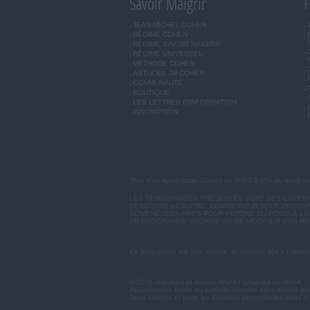
Savoir Maigrir
F
JEAN-MICHEL COHEN
RÉGIME COHEN
RÉGIME SAVOIR MAIGRIR
RÉGIME UNIVERSEL
MÉTHODE COHEN
ASTUCES JM COHEN
COMMUNAUTÉ
BOUTIQUE
LES LETTRES D'INFORMATION
INSCRIPTION
*Prix d'un appel local. Ouvert de 9H00 à 15h du lundi a
LES TÉMOIGNAGES PRÉSENTÉS SONT DES EXPÉRIEN
PERSONNE A L'AUTRE. COMME POUR TOUT PROGRA
SONT NÉCESSAIRES POUR PERDRE DU POIDS À LON
UN PROGRAMME SPORTIF OU DE MODIFIER VOS HA
Ce programme est une somme de conseils liés à l'aliment
© 2026 copyright et éditeur ANXA / powered by ANXA
Reproduction totale ou partielle interdite sans accord pr
Anxa collecte et traite les données personnelles dans le