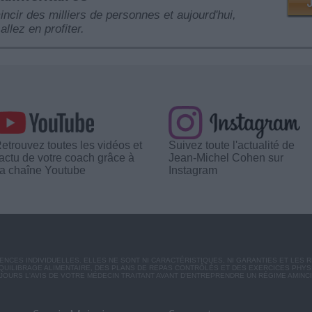
mincir des milliers de personnes et aujourd'hui,
allez en profiter.
etrouvez toutes les vidéos et
Suivez toute l'actualité de
'actu de votre coach grâce à
Jean-Michel Cohen sur
a chaîne Youtube
Instagram
CES INDIVIDUELLES. ELLES NE SONT NI CARACTÉRISTIQUES, NI GARANTIES ET LES 
UILIBRAGE ALIMENTAIRE, DES PLANS DE REPAS CONTRÔLÉS ET DES EXERCICES PHY
OURS L'AVIS DE VOTRE MÉDECIN TRAITANT AVANT D'ENTREPRENDRE UN RÉGIME AMINC