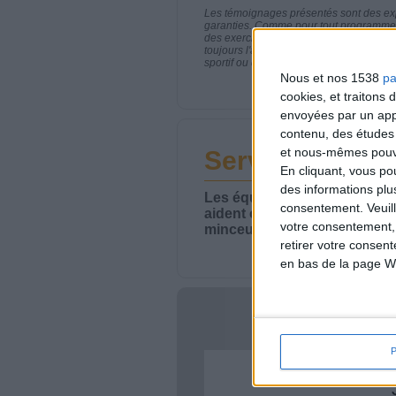
Les témoignages présentés sont des expé
garanties. Comme pour tout programme d
des exercices physiques réguliers sont
toujours l'avis de votre médecin traita
sportif ou de modifier vos habitudes nutr
Nous et nos 1538
pa
cookies, et traitons
envoyées par un appa
contenu, des études
et nous-mêmes pouvon
Service-client 
En cliquant, vous p
des informations plu
Les équipes du Service-clie
consentement.
Veuil
aident chaque semaine à vou
votre consentement,
minceur.
retirer votre consen
en bas de la page W
Votre bi