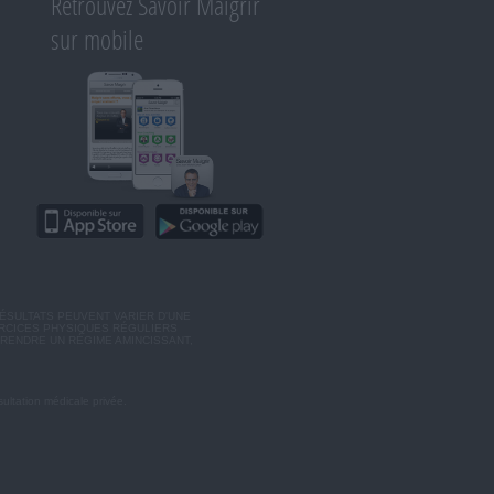
Retrouvez Savoir Maigrir
sur mobile
ÉSULTATS PEUVENT VARIER D'UNE
ERCICES PHYSIQUES RÉGULIERS
RENDRE UN RÉGIME AMINCISSANT,
ultation médicale privée.