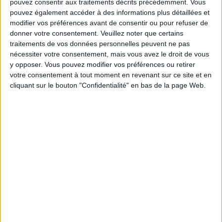
Communauté Savoir Maigrir vous aident
pouvez consentir aux traitements décrits précédemment. Vous
chaque semaine à vous rapprocher
pouvez également accéder à des informations plus détaillées et
sereinement de votre objectif minceur.
modifier vos préférences avant de consentir ou pour refuser de
donner votre consentement.
Veuillez noter que certains
traitements de vos données personnelles peuvent ne pas
nécessiter votre consentement, mais vous avez le droit de vous
Votre bilan minceur
(env. 2
y opposer. Vous pouvez modifier vos préférences ou retirer
votre consentement à tout moment en revenant sur ce site et en
min)
cliquant sur le bouton "Confidentialité" en bas de la page Web.
un homme
Je suis
une femme
cm
Je mesure
kg
Je pèse
kg
Je voudrais
peser