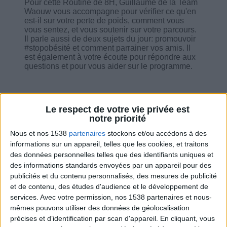
Pour cette Routine de 8H, Guillaume de la Team
Waouw vous accompagne pour vérifier ce qu'en
est-il sur votre perte de poids, comment vous
vous sentez, et vous soutenir sur votre parcours.
Il parle aussi de deux sujets du jour: promouvoir
#stopobésité et comment parrainer vos amis. Il
est également à votre écoute pour répondre aux
questions et pour vous aider sur le programme.
Le respect de votre vie privée est
notre priorité
Combien de kilos souhaitez-vous perdre ?
Nous et nos 1538
partenaires
stockons et/ou accédons à des
informations sur un appareil, telles que les cookies, et traitons
Moins de
De 5 à 10
Plus de
5 kilos
kilos
10 kilos
des données personnelles telles que des identifiants uniques et
des informations standards envoyées par un appareil pour des
publicités et du contenu personnalisés, des mesures de publicité
et de contenu, des études d'audience et le développement de
Service-client & Motivation
services.
Avec votre permission, nos 1538 partenaires et nous-
Voir tout
mêmes pouvons utiliser des données de géolocalisation
Les équipes du Service-client et de la
précises et d’identification par scan d'appareil. En cliquant, vous