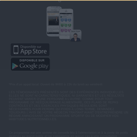
*Prix d'un appel local. Ouvert de 9H00 à 15h du lundi au vendredi.
LES TÉMOIGNAGES PRÉSENTÉS SONT DES EXPÉRIENCES INDIVIDUELLES.
ELLES NE SONT NI CARACTÉRISTIQUES, NI GARANTIES ET LES RÉSULTATS
PEUVENT VARIER D'UNE PERSONNE A L'AUTRE. COMME POUR TOUT
PROGRAMME DE RÉÉQUILIBRAGE ALIMENTAIRE, DES PLANS DE REPAS
CONTRÔLÉS ET DES EXERCICES PHYSIQUES RÉGULIERS SONT
NÉCESSAIRES POUR PERDRE DU POIDS À LONG TERME. DEMANDEZ
TOUJOURS L'AVIS DE VOTRE MÉDECIN TRAITANT AVANT D'ENTREPRENDRE UN
RÉGIME AMINCISSANT, UN PROGRAMME SPORTIF OU DE MODIFIER VOS
HABITUDES NUTRITIONNELLES.
Ce programme est une somme de conseils liés à l'alimentation et à la perte de poids
destinés au grand public et ne s'apparente en aucun cas à une consultation