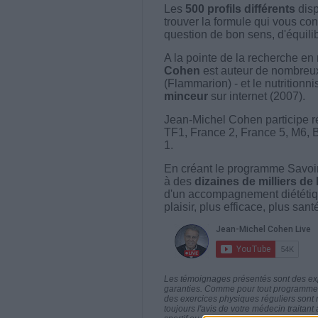
Les
500 profils différents
disp
trouver la formule qui vous con
question de bon sens, d'équilibr
A la pointe de la recherche en 
Cohen
est auteur de nombreux 
(Flammarion) - et le nutritionni
minceur
sur internet (2007).
Jean-Michel Cohen participe r
TF1, France 2, France 5, M6, 
1.
En créant le programme Savoir
à des
dizaines de milliers de
d'un accompagnement diététiq
plaisir, plus efficace, plus san
Les témoignages présentés sont des expé
garanties. Comme pour tout programme d
des exercices physiques réguliers sont
toujours l'avis de votre médecin traita