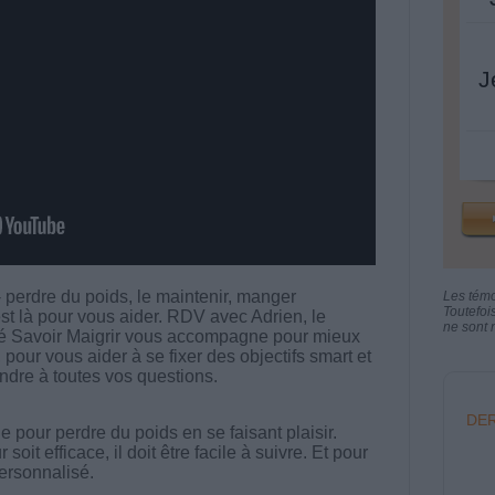
J
 - perdre du poids, le maintenir, manger
Les tém
Toutefoi
st là pour vous aider. RDV avec Adrien, le
ne sont n
 Savoir Maigrir vous accompagne pour mieux
 pour vous aider à se fixer des objectifs smart et
ondre à toutes vos questions.
DER
 pour perdre du poids en se faisant plaisir.
t efficace, il doit être facile à suivre. Et pour
 personnalisé.