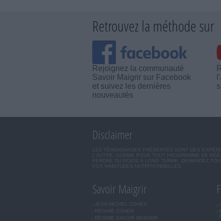
Retrouvez la méthode sur
Rejoignez la communauté
R
Savoir Maigrir sur Facebook
l
et suivez les dernières
s
nouveautés
Disclaimer
LES TÉMOIGNAGES PRÉSENTÉS SONT DES EXPÉRIEN
L'AUTRE. COMME POUR TOUT PROGRAMME DE RÉÉQ
PERDRE DU POIDS À LONG TERME. DEMANDEZ TOUJ
VOS HABITUDES NUTRITIONNELLES.
Savoir Maigrir
F
JEAN-MICHEL COHEN
RÉGIME COHEN
RÉGIME SAVOIR MAIGRIR