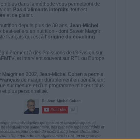
onibles dans la méthode vous permettront de
vient.
Pas d'aliments interdits
, tout est
e et de plaisir.
nutrition depuis plus de 30 ans,
Jean-Michel
best-sellers en nutrition - dont Savoir Maigrir
ste français qui est
à l'origine du coaching
égulièrement à des émissions de télévision sur
BFMTV, et intervient souvent sur RTL ou Europe
 Maigrir en 2002, Jean-Michel Cohen a permis
 Français
de maigrir durablement en bénéficiant
ue sur mesure et d'un programme minceur plus
té et plus personnalisé.
riences individuelles qui ne sont ni caractéristiques, ni
e rééquilibrage alimentaire, des plans de repas contrôlés et
 nécessaires pour perdre du poids à long terme. Demandez
nt avant d'entreprendre un régime amincissant, un programme