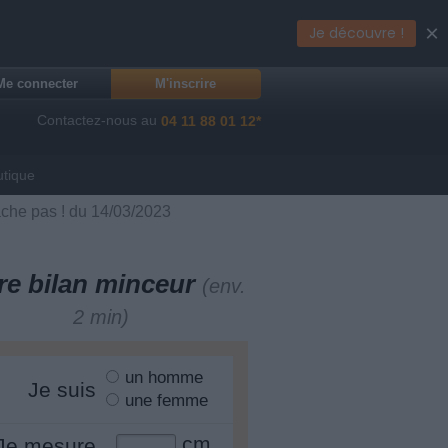
×
Je découvre !
Me connecter
M'inscrire
Contactez-nous au
04 11 88 01 12*
utique
lâche pas ! du 14/03/2023
re bilan minceur
(env.
2 min)
un homme
Je suis
une femme
cm
Je mesure