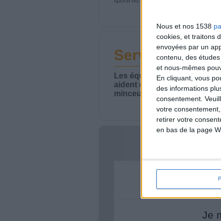
sportif ou de modifier vos habitudes nutr
Nous et nos 1538
pa
cookies, et traitons
envoyées par un appa
Service-client 
contenu, des études
et nous-mêmes pouvon
Les équipes du Service-clie
En cliquant, vous p
aident chaque semaine à vou
des informations plu
minceur.
consentement.
Veuil
votre consentement,
retirer votre consen
en bas de la page W
Votre bi
Je 