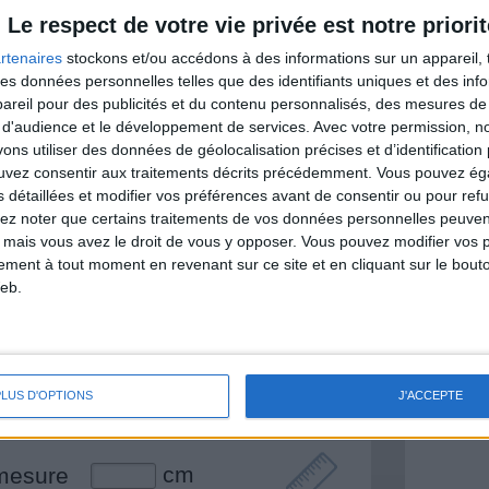
itionnelles.
Le respect de votre vie privée est notre priorit
rtenaires
stockons et/ou accédons à des informations sur un appareil, t
 des données personnelles telles que des identifiants uniques et des in
reil pour des publicités et du contenu personnalisés, des mesures de p
& Motivation
 d'audience et le développement de services.
Avec votre permission, n
Voir tout
s utiliser des données de géolocalisation précises et d’identification 
nt et de la Communauté Savoir Maigrir vous
ouvez consentir aux traitements décrits précédemment. Vous pouvez é
s rapprocher sereinement de votre objectif
s détaillées et modifier vos préférences avant de consentir ou pour ref
lez noter que certains traitements de vos données personnelles peuven
 mais vous avez le droit de vous y opposer. Vous pouvez modifier vos 
tement à tout moment en revenant sur ce site et en cliquant sur le bouto
eb.
lan minceur
(env. 2 min)
un homme
PLUS D'OPTIONS
J'ACCEPTE
Je suis
une femme
cm
mesure