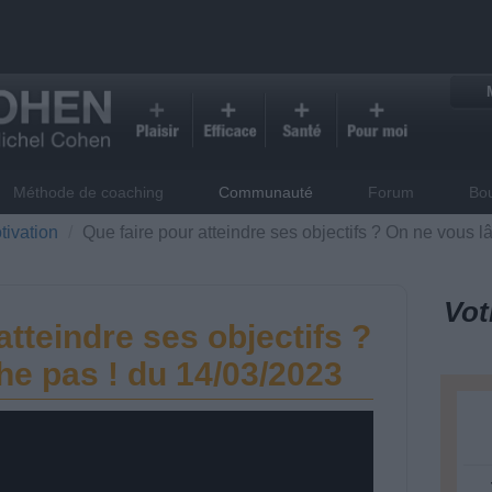
Méthode de coaching
Communauté
Forum
Bo
tivation
Que faire pour atteindre ses objectifs ? On ne vous 
Vot
atteindre ses objectifs ?
he pas ! du 14/03/2023