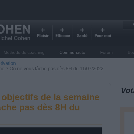
Méthode de coaching
Communauté
Forum
Bo
tivation
ine ? On ne vous lâche pas dès 8H du 11/07/2022
Vot
objectifs de la semaine
âche pas dès 8H du