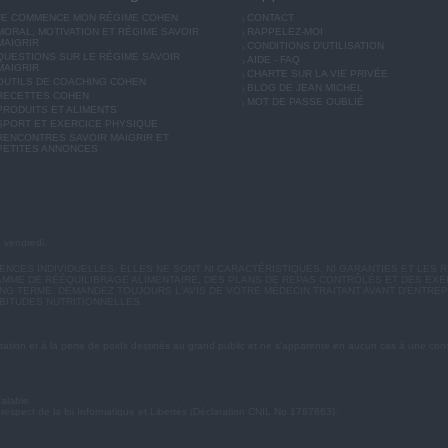
JE COMMENCE MON RÉGIME COHEN
CONTACT
MORAL, MOTIVATION ET RÉGIME SAVOIR
RAPPELEZ-MOI
MAIGRIR
CONDITIONS D'UTILISATION
QUESTIONS SUR LE RÉGIME SAVOIR
AIDE - FAQ
MAIGRIR
CHARTE SUR LA VIE PRIVÉE
OUTILS DE COACHING COHEN
BLOG DE JEAN MICHEL
RECETTES COHEN
MOT DE PASSE OUBLIÉ
PRODUITS ET ALIMENTS
SPORT ET EXERCICE PHYSIQUE
RENCONTRES SAVOIR MAIGRIR ET
PETITES ANNONCES
u vendredi.
CES INDIVIDUELLES. ELLES NE SONT NI CARACTÉRISTIQUES, NI GARANTIES ET LES R
MME DE RÉÉQUILIBRAGE ALIMENTAIRE, DES PLANS DE REPAS CONTRÔLÉS ET DES EX
G TERME. DEMANDEZ TOUJOURS L'AVIS DE VOTRE MÉDECIN TRAITANT AVANT D'ENTREP
BITUDES NUTRITIONNELLES.
ation et à la perte de poids destinés au grand public et ne s'apparente en aucun cas à une cons
éalable.
 respect de la loi Informatique et Libertés (Déclaration CNIL No 1787863).