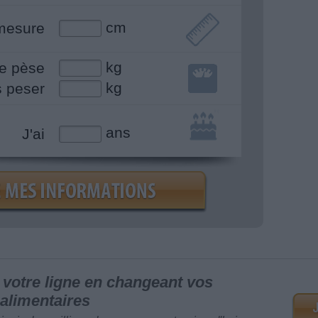
cm
mesure
kg
e pèse
kg
s peser
ans
J'ai
votre ligne en changeant vos
alimentaires