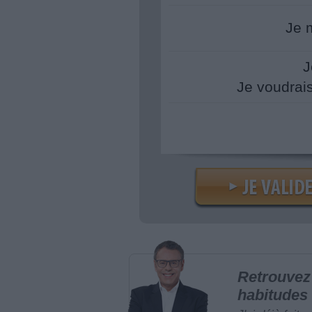
Je 
J
Je voudrai
Retrouvez 
habitudes 