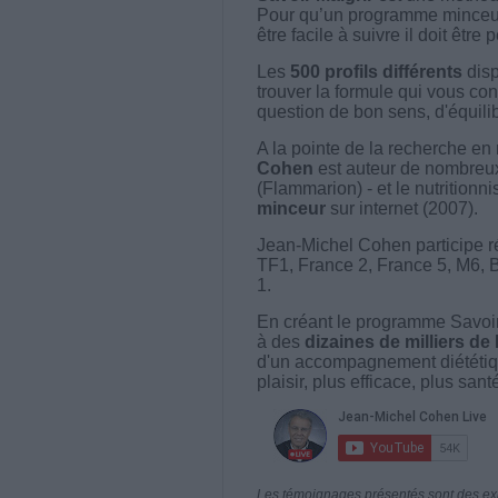
Pour qu’un programme minceur soi
être facile à suivre il doit être
Les
500 profils différents
disp
trouver la formule qui vous con
question de bon sens, d'équilibr
A la pointe de la recherche en 
Cohen
est auteur de nombreux 
(Flammarion) - et le nutritionni
minceur
sur internet (2007).
Jean-Michel Cohen participe r
TF1, France 2, France 5, M6, 
1.
En créant le programme Savoir
à des
dizaines de milliers de
d'un accompagnement diététiq
plaisir, plus efficace, plus san
Les témoignages présentés sont des expé