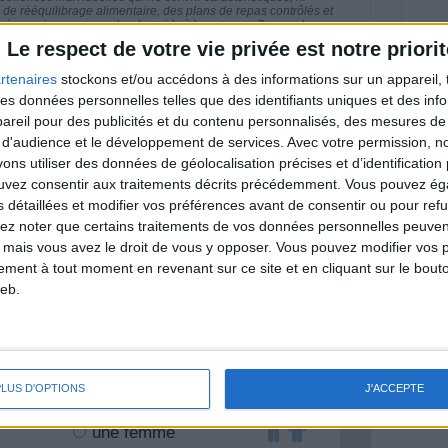
e rééquilibrage alimentaire, des plans de repas contrôlés et
 nécessaires pour perdre du poids à long terme. Demandez
nt avant d'entreprendre un régime amincissant, un programme
Le respect de votre vie privée est notre priorit
itionnelles.
rtenaires
stockons et/ou accédons à des informations sur un appareil, t
 des données personnelles telles que des identifiants uniques et des in
reil pour des publicités et du contenu personnalisés, des mesures de p
 d'audience et le développement de services.
Avec votre permission, n
& Motivation
s utiliser des données de géolocalisation précises et d’identification 
Voir tout
ouvez consentir aux traitements décrits précédemment. Vous pouvez é
nt et de la Communauté Savoir Maigrir vous
s détaillées et modifier vos préférences avant de consentir ou pour ref
s rapprocher sereinement de votre objectif
lez noter que certains traitements de vos données personnelles peuven
 mais vous avez le droit de vous y opposer. Vous pouvez modifier vos 
tement à tout moment en revenant sur ce site et en cliquant sur le bouto
eb.
lan minceur
(env. 2 min)
PLUS D'OPTIONS
J'ACCEPTE
un homme
Je suis
une femme