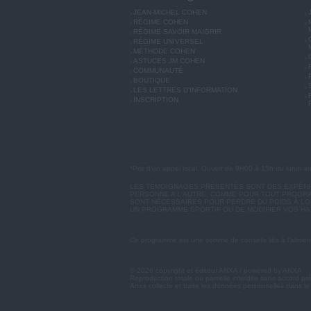
JEAN-MICHEL COHEN
RÉGIME COHEN
RÉGIME SAVOIR MAIGRIR
RÉGIME UNIVERSEL
MÉTHODE COHEN
ASTUCES JM COHEN
COMMUNAUTÉ
BOUTIQUE
LES LETTRES D'INFORMATION
INSCRIPTION
*Prix d'un appel local. Ouvert de 9H00 à 15h du lundi a
LES TÉMOIGNAGES PRÉSENTÉS SONT DES EXPÉRIEN
PERSONNE A L'AUTRE. COMME POUR TOUT PROGRA
SONT NÉCESSAIRES POUR PERDRE DU POIDS À LON
UN PROGRAMME SPORTIF OU DE MODIFIER VOS HA
Ce programme est une somme de conseils liés à l'aliment
© 2026 copyright et éditeur ANXA / powered by ANXA
Reproduction totale ou partielle interdite sans accord pr
Anxa collecte et traite les données personnelles dans le