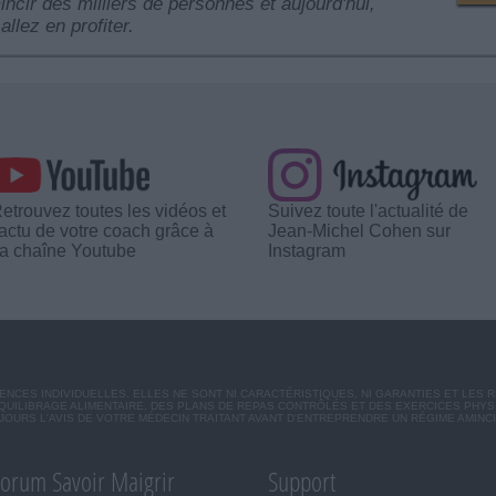
mincir des milliers de personnes et aujourd'hui,
allez en profiter.
etrouvez toutes les vidéos et
Suivez toute l'actualité de
'actu de votre coach grâce à
Jean-Michel Cohen sur
a chaîne Youtube
Instagram
CES INDIVIDUELLES. ELLES NE SONT NI CARACTÉRISTIQUES, NI GARANTIES ET LES 
UILIBRAGE ALIMENTAIRE, DES PLANS DE REPAS CONTRÔLÉS ET DES EXERCICES PHY
OURS L'AVIS DE VOTRE MÉDECIN TRAITANT AVANT D'ENTREPRENDRE UN RÉGIME AMINC
orum Savoir Maigrir
Support