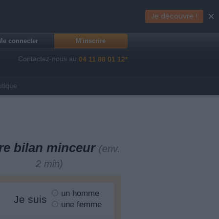
×
Je découvre !
Me connecter
M'inscrire
Contactez-nous au
04 11 88 01 12*
utique
re bilan minceur
(env.
2 min)
un homme
Je suis
une femme