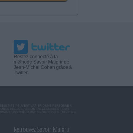
Restez connecté à la
méthode Savoir Maigrir de
Jean-Michel Cohen grâce à
Twitter
RÉSULTATS PEUVENT VARIER D'UNE PERSONNE A
SIQUES RÉGULIERS SONT NÉCESSAIRES POUR
ISSANT, UN PROGRAMME SPORTIF OU DE MODIFIER
Retrouvez Savoir Maigrir