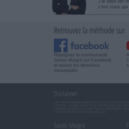
J'ai déjà fait 
c'est vous qui 
Retrouvez la méthode sur
Rejoignez la communauté
R
Savoir Maigrir sur Facebook
l
et suivez les dernières
s
nouveautés
Disclaimer
LES TÉMOIGNAGES PRÉSENTÉS SONT DES EXPÉRIEN
L'AUTRE. COMME POUR TOUT PROGRAMME DE RÉÉQ
PERDRE DU POIDS À LONG TERME. DEMANDEZ TOUJ
VOS HABITUDES NUTRITIONNELLES.
Savoir Maigrir
F