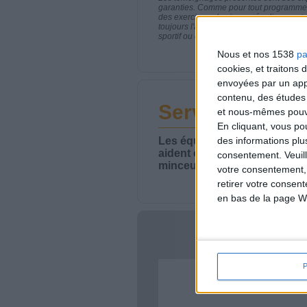
garanties. Comme pour tout programme d
des exercices physiques réguliers sont
toujours l'avis de votre médecin traita
sportif ou de modifier vos habitudes nutr
Nous et nos 1538
pa
cookies, et traitons
envoyées par un appa
contenu, des études
Service-client 
et nous-mêmes pouvon
En cliquant, vous p
Les équipes du Service-clie
des informations plu
aident chaque semaine à vou
consentement.
Veuil
minceur.
votre consentement,
retirer votre consen
en bas de la page W
Votre bi