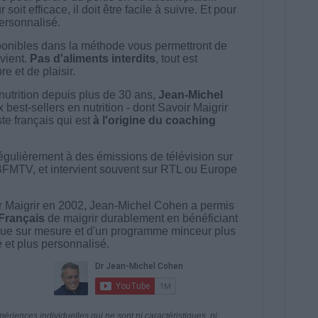
t efficace, il doit être facile à suivre. Et pour
 personnalisé.
onibles dans la méthode vous permettront de
vient.
Pas d'aliments interdits
, tout est
e et de plaisir.
nutrition depuis plus de 30 ans,
Jean-Michel
best-sellers en nutrition - dont Savoir Maigrir
ste français qui est
à l'origine du coaching
égulièrement à des émissions de télévision sur
BFMTV, et intervient souvent sur RTL ou Europe
 Maigrir en 2002, Jean-Michel Cohen a permis
 Français
de maigrir durablement en bénéficiant
ue sur mesure et d'un programme minceur plus
té et plus personnalisé.
riences individuelles qui ne sont ni caractéristiques, ni