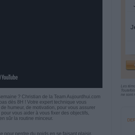
J
Les tém
Toutefoi
ne sont n
 semaine ? Christian de la Team Aujourdhui.com
pas dès 8H ! Votre expert technique vous
e humeur, de motivation, pour vous assurer
 pour vous aider à vous fixer des objectifs,
en sûr la routine minceur.
DER
 pour perdre du poids en se faisant plaisir.