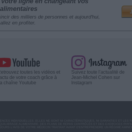
votre ligne en changeant vos
alimentaires
mincir des milliers de personnes et aujourd'hui,
allez en profiter.
etrouvez toutes les vidéos et
Suivez toute l'actualité de
'actu de votre coach grâce à
Jean-Michel Cohen sur
a chaîne Youtube
Instagram
CES INDIVIDUELLES. ELLES NE SONT NI CARACTÉRISTIQUES, NI GARANTIES ET LES 
UILIBRAGE ALIMENTAIRE, DES PLANS DE REPAS CONTRÔLÉS ET DES EXERCICES PHY
OURS L'AVIS DE VOTRE MÉDECIN TRAITANT AVANT D'ENTREPRENDRE UN RÉGIME AMINC