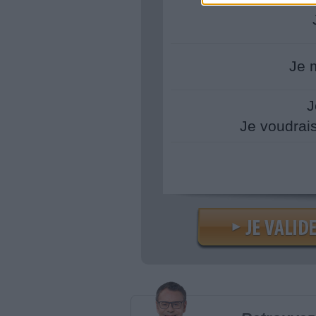
Je 
J
Je voudrai