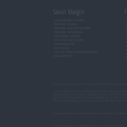
Savoir Maigrir
F
JEAN-MICHEL COHEN
RÉGIME COHEN
RÉGIME SAVOIR MAIGRIR
RÉGIME UNIVERSEL
MÉTHODE COHEN
ASTUCES JM COHEN
COMMUNAUTÉ
BOUTIQUE
LES LETTRES D'INFORMATION
INSCRIPTION
*Prix d'un appel local. Ouvert de 9H00 à 15h du lundi a
LES TÉMOIGNAGES PRÉSENTÉS SONT DES EXPÉRIEN
PERSONNE A L'AUTRE. COMME POUR TOUT PROGRA
SONT NÉCESSAIRES POUR PERDRE DU POIDS À LON
UN PROGRAMME SPORTIF OU DE MODIFIER VOS HA
Ce programme est une somme de conseils liés à l'aliment
© 2026 copyright et éditeur ANXA / powered by ANXA