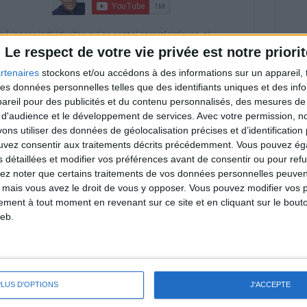
riences individuelles qui ne sont ni caractéristiques, ni
e rééquilibrage alimentaire, des plans de repas contrôlés et
Le respect de votre vie privée est notre priorit
 nécessaires pour perdre du poids à long terme. Demandez
nt avant d'entreprendre un régime amincissant, un programme
rtenaires
stockons et/ou accédons à des informations sur un appareil, t
itionnelles.
 des données personnelles telles que des identifiants uniques et des in
reil pour des publicités et du contenu personnalisés, des mesures de p
 d'audience et le développement de services.
Avec votre permission, n
s utiliser des données de géolocalisation précises et d’identification 
& Motivation
ouvez consentir aux traitements décrits précédemment. Vous pouvez é
Voir tout
s détaillées et modifier vos préférences avant de consentir ou pour ref
lez noter que certains traitements de vos données personnelles peuven
nt et de la Communauté Savoir Maigrir vous
 mais vous avez le droit de vous y opposer. Vous pouvez modifier vos 
s rapprocher sereinement de votre objectif
tement à tout moment en revenant sur ce site et en cliquant sur le bouto
eb.
lan minceur
(env. 2 min)
PLUS D'OPTIONS
J'ACCEPTE