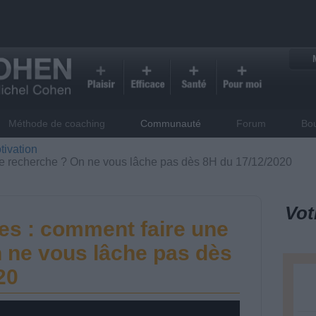
Méthode de coaching
Communauté
Forum
Bo
tivation
une recherche ? On ne vous lâche pas dès 8H du 17/12/2020
Vot
ves : comment faire une
 ne vous lâche pas dès
20