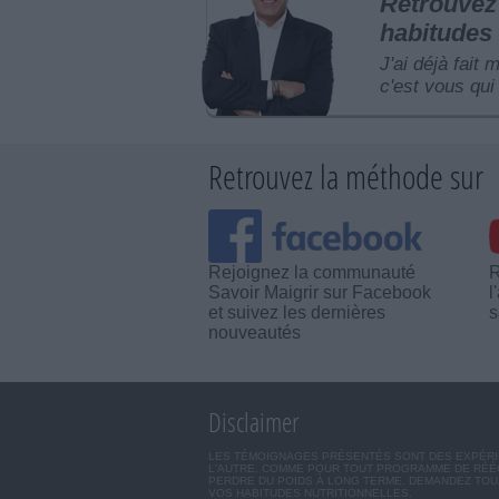
Retrouvez 
habitudes 
J'ai déjà fait 
c'est vous qui 
Retrouvez la méthode sur
Rejoignez la communauté
R
Savoir Maigrir sur Facebook
l
et suivez les dernières
s
nouveautés
Disclaimer
LES TÉMOIGNAGES PRÉSENTÉS SONT DES EXPÉRIEN
L'AUTRE. COMME POUR TOUT PROGRAMME DE RÉÉQ
PERDRE DU POIDS À LONG TERME. DEMANDEZ TOUJ
VOS HABITUDES NUTRITIONNELLES.