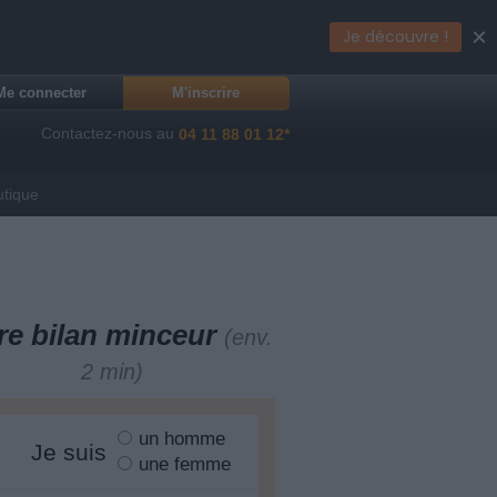
×
Je découvre !
Me connecter
M'inscrire
Contactez-nous au
04 11 88 01 12*
utique
re bilan minceur
(env.
2 min)
un homme
Je suis
une femme