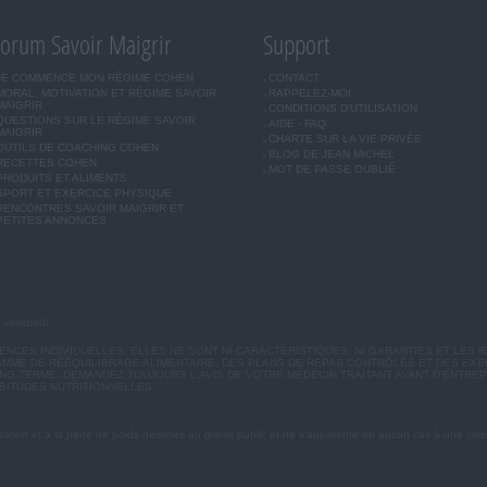
orum Savoir Maigrir
Support
JE COMMENCE MON RÉGIME COHEN
CONTACT
MORAL, MOTIVATION ET RÉGIME SAVOIR
RAPPELEZ-MOI
MAIGRIR
CONDITIONS D'UTILISATION
QUESTIONS SUR LE RÉGIME SAVOIR
AIDE - FAQ
MAIGRIR
CHARTE SUR LA VIE PRIVÉE
OUTILS DE COACHING COHEN
BLOG DE JEAN MICHEL
RECETTES COHEN
MOT DE PASSE OUBLIÉ
PRODUITS ET ALIMENTS
SPORT ET EXERCICE PHYSIQUE
RENCONTRES SAVOIR MAIGRIR ET
PETITES ANNONCES
u vendredi.
CES INDIVIDUELLES. ELLES NE SONT NI CARACTÉRISTIQUES, NI GARANTIES ET LES R
MME DE RÉÉQUILIBRAGE ALIMENTAIRE, DES PLANS DE REPAS CONTRÔLÉS ET DES EX
G TERME. DEMANDEZ TOUJOURS L'AVIS DE VOTRE MÉDECIN TRAITANT AVANT D'ENTREP
BITUDES NUTRITIONNELLES.
ation et à la perte de poids destinés au grand public et ne s'apparente en aucun cas à une cons