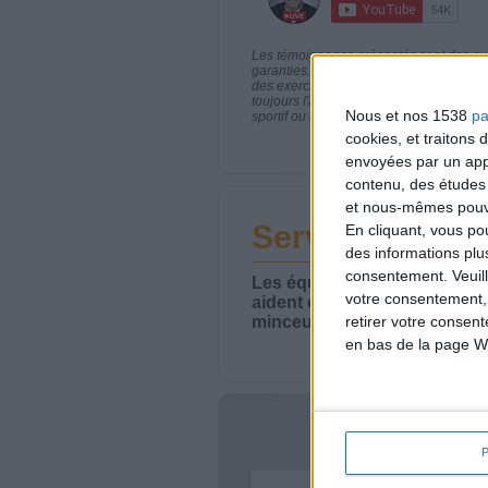
Les témoignages présentés sont des expé
garanties. Comme pour tout programme d
des exercices physiques réguliers sont
toujours l'avis de votre médecin traita
Nous et nos 1538
pa
sportif ou de modifier vos habitudes nutr
cookies, et traitons
envoyées par un appa
contenu, des études
et nous-mêmes pouvon
Service-client 
En cliquant, vous p
des informations plu
consentement.
Veuil
Les équipes du Service-clie
votre consentement,
aident chaque semaine à vou
minceur.
retirer votre consen
en bas de la page W
Votre bi