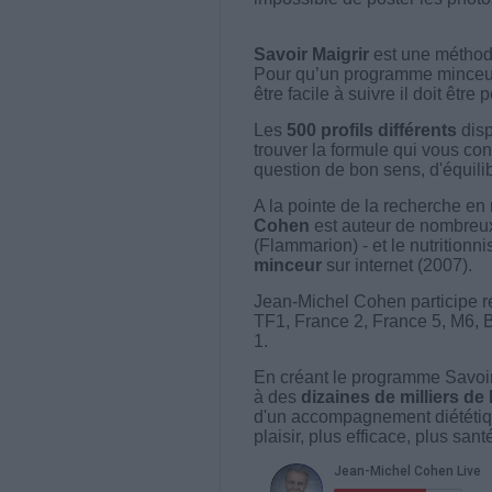
Savoir Maigrir
est une méthode
Pour qu’un programme minceur soi
être facile à suivre il doit être
Les
500 profils différents
disp
trouver la formule qui vous con
question de bon sens, d'équilibr
A la pointe de la recherche en 
Cohen
est auteur de nombreux 
(Flammarion) - et le nutritionni
minceur
sur internet (2007).
Jean-Michel Cohen participe r
TF1, France 2, France 5, M6, 
1.
En créant le programme Savoir
à des
dizaines de milliers de
d'un accompagnement diététiq
plaisir, plus efficace, plus san