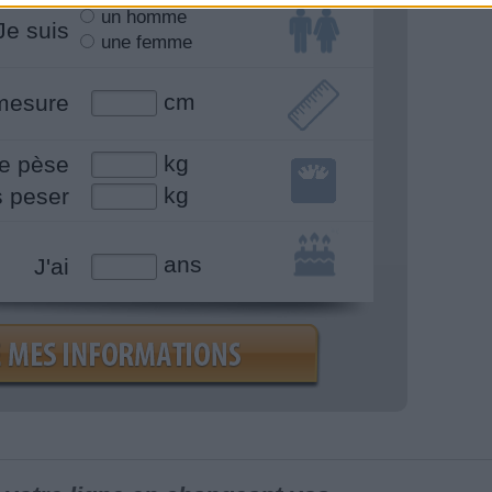
un homme
Je suis
une femme
cm
mesure
kg
e pèse
kg
s peser
ans
J'ai