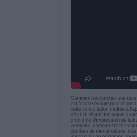
Comment rechercher une recett
est à votre écoute pour répondr
cette consultation dédiée à l'a
dès 8H ! Parmi les sujets abor
problème d'impression de la lis
weekend, comment rechercher u
courbes de mensurations, que fa
impossible de poster les phot