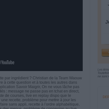
J
Les tém
Toutefoi
ne sont n
e par ingrédient ? Christian de la Team Waouw
e à cette question et à toutes les autres dans
pplication Savoir Maigrir, On ne vous lâche pas
dés : message ne passe pas en tchat en direct,
te de courses, live en replay dispo que le
DER
ne recette, problème pour mettre à jour les
ire sans appli, recette à l'ordre alphabétique,
os des menus, problème de connexion au live...