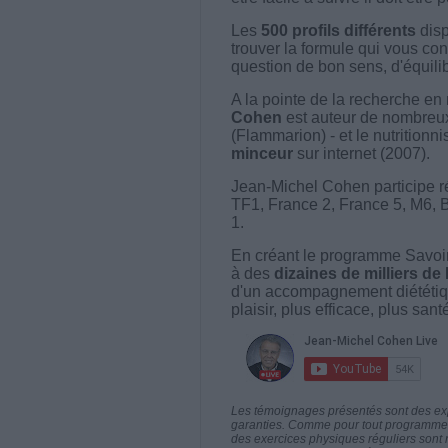
Les
500 profils différents
disp
trouver la formule qui vous con
question de bon sens, d'équilibr
A la pointe de la recherche en 
Cohen
est auteur de nombreux 
(Flammarion) - et le nutritionni
minceur
sur internet (2007).
Jean-Michel Cohen participe r
TF1, France 2, France 5, M6, 
1.
En créant le programme Savoir
à des
dizaines de milliers de
d'un accompagnement diététiq
plaisir, plus efficace, plus san
Les témoignages présentés sont des expé
garanties. Comme pour tout programme d
des exercices physiques réguliers sont