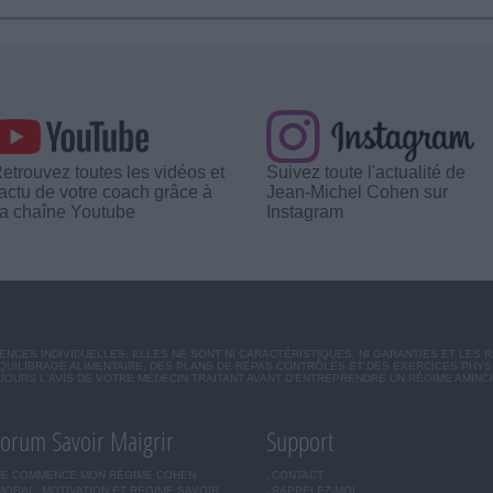
etrouvez toutes les vidéos et
Suivez toute l'actualité de
'actu de votre coach grâce à
Jean-Michel Cohen sur
a chaîne Youtube
Instagram
CES INDIVIDUELLES. ELLES NE SONT NI CARACTÉRISTIQUES, NI GARANTIES ET LES 
UILIBRAGE ALIMENTAIRE, DES PLANS DE REPAS CONTRÔLÉS ET DES EXERCICES PHY
OURS L'AVIS DE VOTRE MÉDECIN TRAITANT AVANT D'ENTREPRENDRE UN RÉGIME AMINC
orum Savoir Maigrir
Support
JE COMMENCE MON RÉGIME COHEN
CONTACT
MORAL, MOTIVATION ET RÉGIME SAVOIR
RAPPELEZ-MOI