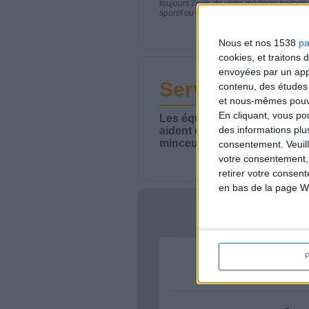
toujours l'avis de votre médecin traita
sportif ou de modifier vos habitudes nutr
Nous et nos 1538
pa
cookies, et traitons
envoyées par un appa
Service-client 
contenu, des études
et nous-mêmes pouvon
En cliquant, vous p
Les équipes du Service-clie
des informations plu
aident chaque semaine à vou
minceur.
consentement.
Veuil
votre consentement,
retirer votre consen
en bas de la page W
Votre bi