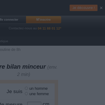
×
Je découvre !
Me connecter
M'inscrire
Contactez-nous au
04 11 88 01 12*
utique
outine de 8h
re bilan minceur
(env.
2 min)
un homme
Je suis
une femme
cm
Je mesure