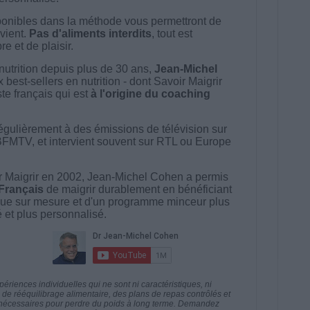
onibles dans la méthode vous permettront de
vient.
Pas d'aliments interdits
, tout est
e et de plaisir.
nutrition depuis plus de 30 ans,
Jean-Michel
best-sellers en nutrition - dont Savoir Maigrir
ste français qui est
à l'origine du coaching
égulièrement à des émissions de télévision sur
BFMTV, et intervient souvent sur RTL ou Europe
 Maigrir en 2002, Jean-Michel Cohen a permis
 Français
de maigrir durablement en bénéficiant
ue sur mesure et d'un programme minceur plus
té et plus personnalisé.
riences individuelles qui ne sont ni caractéristiques, ni
e rééquilibrage alimentaire, des plans de repas contrôlés et
 nécessaires pour perdre du poids à long terme. Demandez