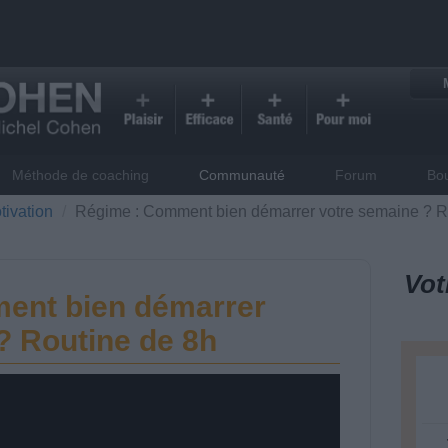
Méthode de coaching
Communauté
Forum
Bo
tivation
Régime : Comment bien démarrer votre semaine ? R
Vot
ent bien démarrer
? Routine de 8h