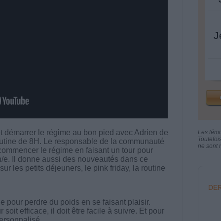
J
t démarrer le régime au bon pied avec Adrien de
Les tém
Toutefoi
tine de 8H. Le responsable de la communauté
ne sont n
ommencer le régime en faisant un tour pour
un/e. Il donne aussi des nouveautés dans ce
r les petits déjeuners, le pink friday, la routine
DER
 pour perdre du poids en se faisant plaisir.
t efficace, il doit être facile à suivre. Et pour
 personnalisé.