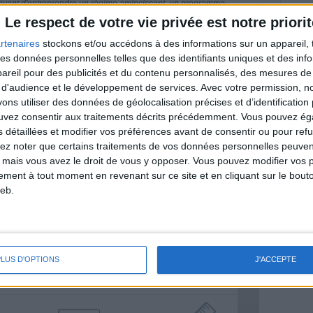
nt avant d'entreprendre un régime amincissant, un programme
itionnelles.
Le respect de votre vie privée est notre priorit
rtenaires
stockons et/ou accédons à des informations sur un appareil, t
 des données personnelles telles que des identifiants uniques et des in
reil pour des publicités et du contenu personnalisés, des mesures de p
& Motivation
 d'audience et le développement de services.
Avec votre permission, n
Voir tout
s utiliser des données de géolocalisation précises et d’identification 
ouvez consentir aux traitements décrits précédemment. Vous pouvez é
nt et de la Communauté Savoir Maigrir vous
s détaillées et modifier vos préférences avant de consentir ou pour ref
s rapprocher sereinement de votre objectif
lez noter que certains traitements de vos données personnelles peuven
 mais vous avez le droit de vous y opposer. Vous pouvez modifier vos 
tement à tout moment en revenant sur ce site et en cliquant sur le bouto
eb.
lan minceur
(env. 2 min)
PLUS D'OPTIONS
J'ACCEPTE
un homme
Je suis
une femme