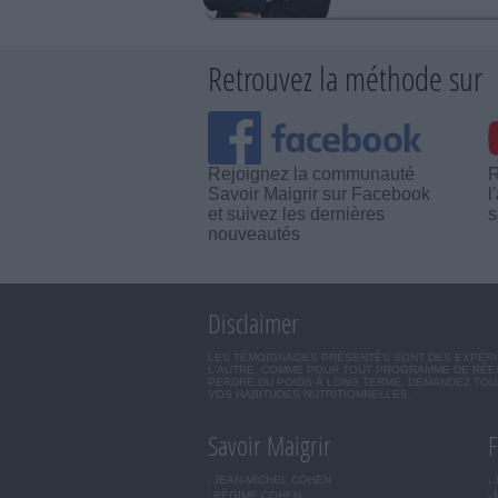
Retrouvez la méthode sur
Rejoignez la communauté
R
Savoir Maigrir sur Facebook
l
et suivez les dernières
s
nouveautés
Disclaimer
LES TÉMOIGNAGES PRÉSENTÉS SONT DES EXPÉRIEN
L'AUTRE. COMME POUR TOUT PROGRAMME DE RÉÉQ
PERDRE DU POIDS À LONG TERME. DEMANDEZ TOUJ
VOS HABITUDES NUTRITIONNELLES.
Savoir Maigrir
F
JEAN-MICHEL COHEN
RÉGIME COHEN