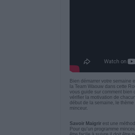
Bien démarrer votre semaine e
la Team Waouw dans cette Rou
vous guide sur comment bien c
vérifier la motivation de chac
début de la semaine, le thème su
minceur.
Savoir Maigrir
est une méthode
Pour qu’un programme minceur soi
être facile à suivre il doit être