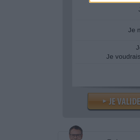
Je 
J
Je voudrai