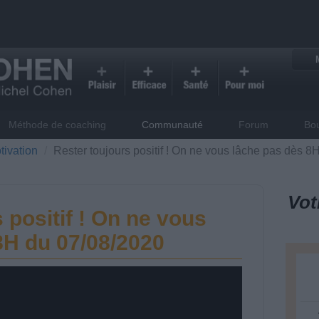
Méthode de coaching
Communauté
Forum
Bo
tivation
Rester toujours positif ! On ne vous lâche pas dès 8
Vot
 positif ! On ne vous
8H du 07/08/2020