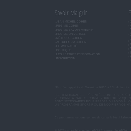
Savoir Maigrir
F
JEAN-MICHEL COHEN
RÉGIME COHEN
RÉGIME SAVOIR MAIGRIR
RÉGIME UNIVERSEL
MÉTHODE COHEN
ASTUCES JM COHEN
COMMUNAUTÉ
BOUTIQUE
LES LETTRES D'INFORMATION
INSCRIPTION
*Prix d'un appel local. Ouvert de 9H00 à 15h du lundi a
LES TÉMOIGNAGES PRÉSENTÉS SONT DES EXPÉRIEN
PERSONNE A L'AUTRE. COMME POUR TOUT PROGRA
SONT NÉCESSAIRES POUR PERDRE DU POIDS À LON
UN PROGRAMME SPORTIF OU DE MODIFIER VOS HA
Ce programme est une somme de conseils liés à l'aliment
© 2026 copyright et éditeur ANXA / powered by ANXA