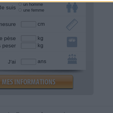
un homme
Je suis
une femme
cm
mesure
kg
e pèse
kg
s peser
ans
J'ai