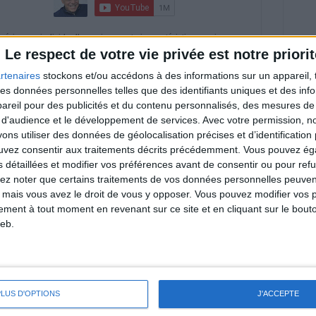
riences individuelles qui ne sont ni caractéristiques, ni
e rééquilibrage alimentaire, des plans de repas contrôlés et
Le respect de votre vie privée est notre priorit
 nécessaires pour perdre du poids à long terme. Demandez
nt avant d'entreprendre un régime amincissant, un programme
rtenaires
stockons et/ou accédons à des informations sur un appareil, t
itionnelles.
 des données personnelles telles que des identifiants uniques et des in
reil pour des publicités et du contenu personnalisés, des mesures de p
 d'audience et le développement de services.
Avec votre permission, n
s utiliser des données de géolocalisation précises et d’identification 
& Motivation
ouvez consentir aux traitements décrits précédemment. Vous pouvez é
Voir tout
s détaillées et modifier vos préférences avant de consentir ou pour ref
lez noter que certains traitements de vos données personnelles peuven
nt et de la Communauté Savoir Maigrir vous
 mais vous avez le droit de vous y opposer. Vous pouvez modifier vos 
s rapprocher sereinement de votre objectif
tement à tout moment en revenant sur ce site et en cliquant sur le bouto
eb.
lan minceur
(env. 2 min)
PLUS D'OPTIONS
J'ACCEPTE