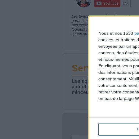
Les témoignages présentés sont des expé
garanties. Comme pour tout programme d
des exercices physiques réguliers sont
toujours l'avis de votre médecin traita
Nous et nos 1538
pa
sportif ou de modifier vos habitudes nutr
cookies, et traitons
envoyées par un appa
contenu, des études
et nous-mêmes pouvon
Service-client 
En cliquant, vous p
des informations plu
consentement.
Veuil
Les équipes du Service-clie
votre consentement,
aident chaque semaine à vou
retirer votre consen
minceur.
en bas de la page W
Votre bi