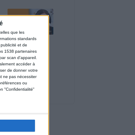
é
elles que les
formations standards
Le plan à 1600
ublicité et de
calories est-il trop
copieux ?
os 1538 partenaires
Consultation
par scan d'appareil.
diététique du
galement accéder à
03/08/2026
user de donner votre
Webinaires en direct
t ne pas nécessiter
préférences ou
Nouveautés
n "Confidentialité"