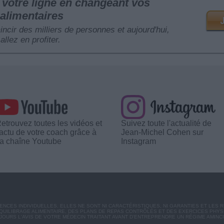
votre ligne en changeant vos
alimentaires
mincir des milliers de personnes et aujourd'hui,
allez en profiter.
etrouvez toutes les vidéos et
Suivez toute l'actualité de
'actu de votre coach grâce à
Jean-Michel Cohen sur
a chaîne Youtube
Instagram
CES INDIVIDUELLES. ELLES NE SONT NI CARACTÉRISTIQUES, NI GARANTIES ET LES 
UILIBRAGE ALIMENTAIRE, DES PLANS DE REPAS CONTRÔLÉS ET DES EXERCICES PHY
OURS L'AVIS DE VOTRE MÉDECIN TRAITANT AVANT D'ENTREPRENDRE UN RÉGIME AMINC