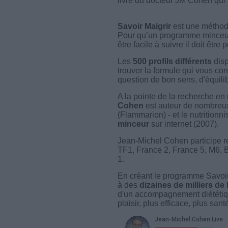
livre du docteur JM Cohen qui v
Savoir Maigrir
est une méthode
Pour qu’un programme minceur soi
être facile à suivre il doit être
Les
500 profils différents
disp
trouver la formule qui vous con
question de bon sens, d'équilibr
A la pointe de la recherche en 
Cohen
est auteur de nombreux 
(Flammarion) - et le nutritionni
minceur
sur internet (2007).
Jean-Michel Cohen participe r
TF1, France 2, France 5, M6, 
1.
En créant le programme Savoir
à des
dizaines de milliers de
d'un accompagnement diététiq
plaisir, plus efficace, plus san