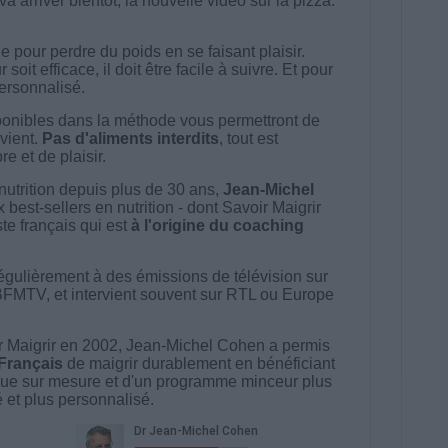
a arriver bientôt, la nouvelle vidéo sur la pizza.
 pour perdre du poids en se faisant plaisir.
t efficace, il doit être facile à suivre. Et pour
 personnalisé.
onibles dans la méthode vous permettront de
vient.
Pas d'aliments interdits
, tout est
e et de plaisir.
nutrition depuis plus de 30 ans,
Jean-Michel
best-sellers en nutrition - dont Savoir Maigrir
ste français qui est
à l'origine du coaching
égulièrement à des émissions de télévision sur
BFMTV, et intervient souvent sur RTL ou Europe
 Maigrir en 2002, Jean-Michel Cohen a permis
 Français
de maigrir durablement en bénéficiant
ue sur mesure et d'un programme minceur plus
té et plus personnalisé.