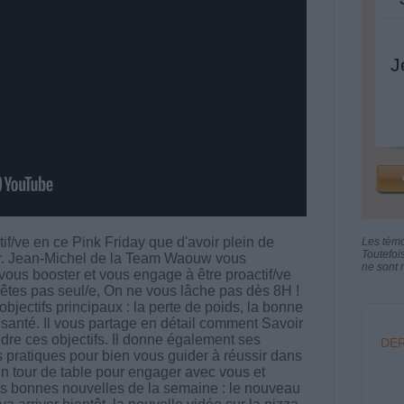
J
if/ve en ce Pink Friday que d'avoir plein de
Les tém
Toutefoi
r. Jean-Michel de la Team Waouw vous
ne sont n
ous booster et vous engage à être proactif/ve
êtes pas seul/e, On ne vous lâche pas dès 8H !
 objectifs principaux : la perte de poids, la bonne
 santé. Il vous partage en détail comment Savoir
ndre ces objectifs. Il donne également ses
DER
s pratiques pour bien vous guider à réussir dans
 un tour de table pour engager avec vous et
es bonnes nouvelles de la semaine : le nouveau