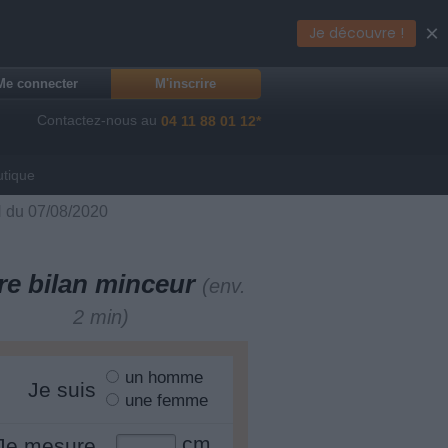
×
Je découvre !
Me connecter
M'inscrire
Contactez-nous au
04 11 88 01 12*
utique
H du 07/08/2020
re bilan minceur
(env.
2 min)
un homme
Je suis
une femme
cm
Je mesure