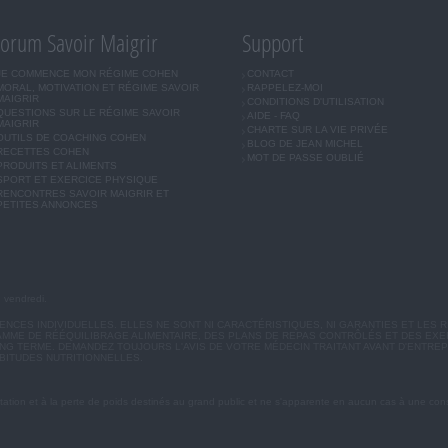
orum Savoir Maigrir
Support
JE COMMENCE MON RÉGIME COHEN
CONTACT
MORAL, MOTIVATION ET RÉGIME SAVOIR
RAPPELEZ-MOI
MAIGRIR
CONDITIONS D'UTILISATION
QUESTIONS SUR LE RÉGIME SAVOIR
AIDE - FAQ
MAIGRIR
CHARTE SUR LA VIE PRIVÉE
OUTILS DE COACHING COHEN
BLOG DE JEAN MICHEL
RECETTES COHEN
MOT DE PASSE OUBLIÉ
PRODUITS ET ALIMENTS
SPORT ET EXERCICE PHYSIQUE
RENCONTRES SAVOIR MAIGRIR ET
PETITES ANNONCES
u vendredi.
CES INDIVIDUELLES. ELLES NE SONT NI CARACTÉRISTIQUES, NI GARANTIES ET LES R
MME DE RÉÉQUILIBRAGE ALIMENTAIRE, DES PLANS DE REPAS CONTRÔLÉS ET DES EX
G TERME. DEMANDEZ TOUJOURS L'AVIS DE VOTRE MÉDECIN TRAITANT AVANT D'ENTREP
BITUDES NUTRITIONNELLES.
ation et à la perte de poids destinés au grand public et ne s'apparente en aucun cas à une cons