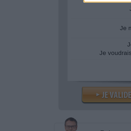
Je 
J
Je voudrai