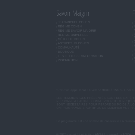
Savoir Maigrir
F
JEAN-MICHEL COHEN
RÉGIME COHEN
RÉGIME SAVOIR MAIGRIR
RÉGIME UNIVERSEL
MÉTHODE COHEN
ASTUCES JM COHEN
COMMUNAUTÉ
BOUTIQUE
LES LETTRES D'INFORMATION
INSCRIPTION
*Prix d'un appel local. Ouvert de 9H00 à 15h du lundi a
LES TÉMOIGNAGES PRÉSENTÉS SONT DES EXPÉRIEN
PERSONNE A L'AUTRE. COMME POUR TOUT PROGRA
SONT NÉCESSAIRES POUR PERDRE DU POIDS À LON
UN PROGRAMME SPORTIF OU DE MODIFIER VOS HA
Ce programme est une somme de conseils liés à l'aliment
© 2026 copyright et éditeur ANXA / powered by ANXA