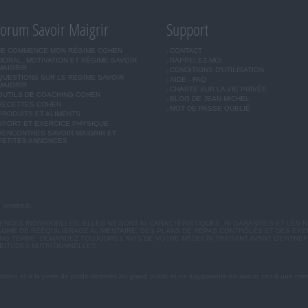
orum Savoir Maigrir
Support
JE COMMENCE MON RÉGIME COHEN
CONTACT
MORAL, MOTIVATION ET RÉGIME SAVOIR
RAPPELEZ-MOI
MAIGRIR
CONDITIONS D'UTILISATION
QUESTIONS SUR LE RÉGIME SAVOIR
AIDE - FAQ
MAIGRIR
CHARTE SUR LA VIE PRIVÉE
OUTILS DE COACHING COHEN
BLOG DE JEAN MICHEL
RECETTES COHEN
MOT DE PASSE OUBLIÉ
PRODUITS ET ALIMENTS
SPORT ET EXERCICE PHYSIQUE
RENCONTRES SAVOIR MAIGRIR ET
PETITES ANNONCES
u vendredi.
CES INDIVIDUELLES. ELLES NE SONT NI CARACTÉRISTIQUES, NI GARANTIES ET LES R
MME DE RÉÉQUILIBRAGE ALIMENTAIRE, DES PLANS DE REPAS CONTRÔLÉS ET DES EX
G TERME. DEMANDEZ TOUJOURS L'AVIS DE VOTRE MÉDECIN TRAITANT AVANT D'ENTREP
BITUDES NUTRITIONNELLES.
ation et à la perte de poids destinés au grand public et ne s'apparente en aucun cas à une cons