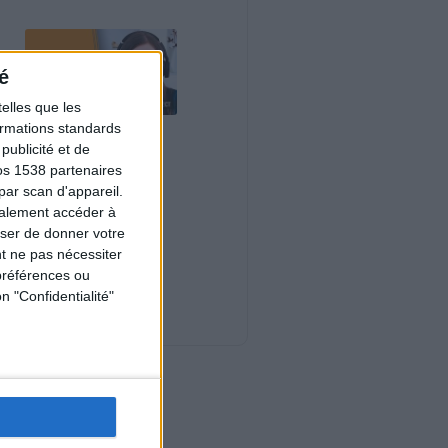
é
elles que les
formations standards
Le plan à 1600
ublicité et de
calories est-il trop
copieux ?
os 1538 partenaires
Consultation
par scan d'appareil.
diététique du
galement accéder à
03/08/2026
user de donner votre
Webinaires en direct
t ne pas nécessiter
préférences ou
Nouveautés
n "Confidentialité"