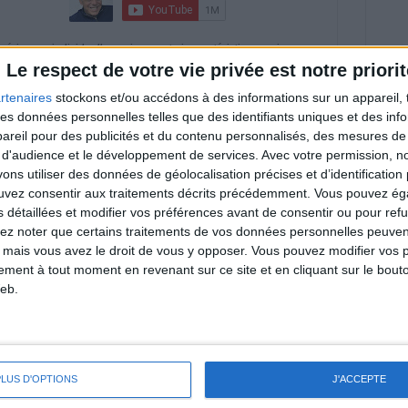
riences individuelles qui ne sont ni caractéristiques, ni
e rééquilibrage alimentaire, des plans de repas contrôlés et
Le respect de votre vie privée est notre priorit
 nécessaires pour perdre du poids à long terme. Demandez
nt avant d'entreprendre un régime amincissant, un programme
rtenaires
stockons et/ou accédons à des informations sur un appareil, t
itionnelles.
 des données personnelles telles que des identifiants uniques et des in
reil pour des publicités et du contenu personnalisés, des mesures de p
 d'audience et le développement de services.
Avec votre permission, n
s utiliser des données de géolocalisation précises et d’identification 
& Motivation
ouvez consentir aux traitements décrits précédemment. Vous pouvez é
Voir tout
s détaillées et modifier vos préférences avant de consentir ou pour ref
lez noter que certains traitements de vos données personnelles peuven
nt et de la Communauté Savoir Maigrir vous
 mais vous avez le droit de vous y opposer. Vous pouvez modifier vos 
s rapprocher sereinement de votre objectif
tement à tout moment en revenant sur ce site et en cliquant sur le bouto
eb.
lan minceur
(env. 2 min)
PLUS D'OPTIONS
J'ACCEPTE