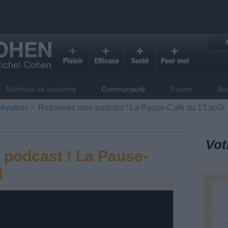
Méthode de coaching
Communauté
Forum
Bo
tivation
Retrouvez mon podcast ! La Pause-Café du 13 août
Vot
podcast ! La Pause-
t