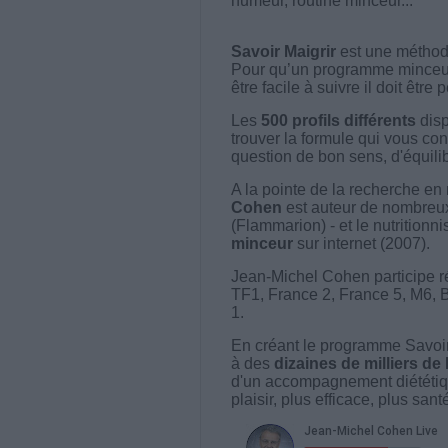
humeur, routine minceur...
Savoir Maigrir
est une méthode
Pour qu’un programme minceur soi
être facile à suivre il doit être
Les
500 profils différents
disp
trouver la formule qui vous con
question de bon sens, d'équilibr
A la pointe de la recherche en 
Cohen
est auteur de nombreux 
(Flammarion) - et le nutritionni
minceur
sur internet (2007).
Jean-Michel Cohen participe r
TF1, France 2, France 5, M6, 
1.
En créant le programme Savoir
à des
dizaines de milliers de
d'un accompagnement diététiq
plaisir, plus efficace, plus san