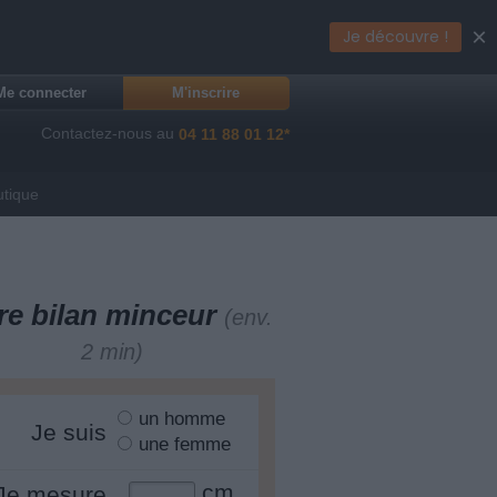
×
Je découvre !
Me connecter
M'inscrire
Contactez-nous au
04 11 88 01 12*
utique
re bilan minceur
(env.
2 min)
un homme
Je suis
une femme
cm
Je mesure