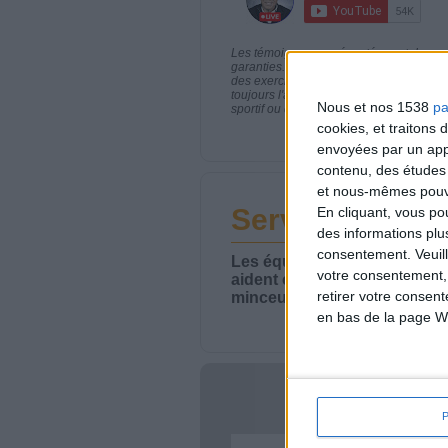
Les témoignages présentés sont des expé
garanties. Comme pour tout programme d
des exercices physiques réguliers sont
toujours l'avis de votre médecin traita
Nous et nos 1538
pa
sportif ou de modifier vos habitudes nutr
cookies, et traitons
envoyées par un appa
contenu, des études
et nous-mêmes pouvon
Service-client 
En cliquant, vous p
des informations plu
consentement.
Veuil
Les équipes du Service-clie
votre consentement,
aident chaque semaine à vou
retirer votre consen
minceur.
en bas de la page W
Votre bi