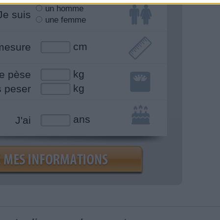
un homme
Je suis
une femme
cm
mesure
kg
e pèse
kg
s peser
ans
J'ai