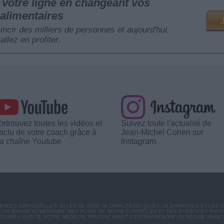
votre ligne en changeant vos
alimentaires
mincir des milliers de personnes et aujourd'hui,
allez en profiter.
etrouvez toutes les vidéos et
Suivez toute l'actualité de
'actu de votre coach grâce à
Jean-Michel Cohen sur
a chaîne Youtube
Instagram
CES INDIVIDUELLES. ELLES NE SONT NI CARACTÉRISTIQUES, NI GARANTIES ET LES 
UILIBRAGE ALIMENTAIRE, DES PLANS DE REPAS CONTRÔLÉS ET DES EXERCICES PHY
OURS L'AVIS DE VOTRE MÉDECIN TRAITANT AVANT D'ENTREPRENDRE UN RÉGIME AMINC