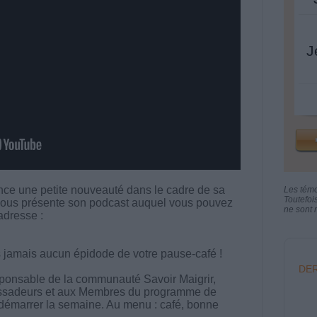
J
nce une petite nouveauté dans le cadre de sa
Les tém
Toutefoi
vous présente son podcast auquel vous pouvez
ne sont n
adresse :
 jamais aucun épidode de votre pause-café !
DER
sponsable de la communauté Savoir Maigrir,
sadeurs et aux Membres du programme de
démarrer la semaine. Au menu : café, bonne