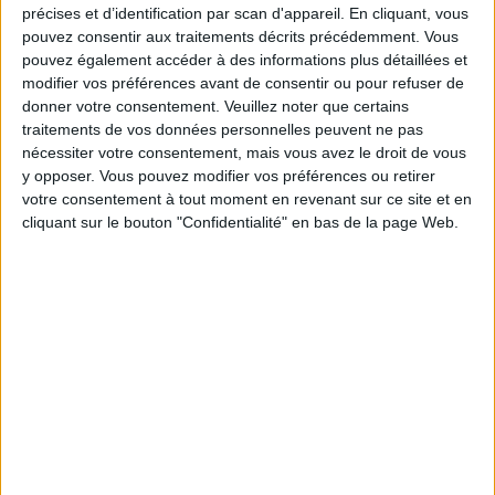
précises et d’identification par scan d'appareil. En cliquant, vous
pouvez consentir aux traitements décrits précédemment. Vous
Moins de
De 5 à 10
Plus de
5 kilos
kilos
10 kilos
pouvez également accéder à des informations plus détaillées et
modifier vos préférences avant de consentir ou pour refuser de
donner votre consentement.
Veuillez noter que certains
traitements de vos données personnelles peuvent ne pas
Service-client & Motivation
nécessiter votre consentement, mais vous avez le droit de vous
Voir tout
y opposer. Vous pouvez modifier vos préférences ou retirer
Les équipes du Service-client et de la
votre consentement à tout moment en revenant sur ce site et en
Communauté Savoir Maigrir vous aident
cliquant sur le bouton "Confidentialité" en bas de la page Web.
chaque semaine à vous rapprocher
sereinement de votre objectif minceur.
Votre bilan minceur
(env. 2
min)
un homme
Je suis
une femme