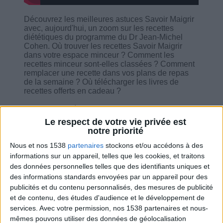
Découvrez les meilleures astuces Savoir Maigrir
avec, aujourd'hui, un zoom sur les recettes
diététiques du programme du Dr Jean-Michel
Cohen. Où trouver les recettes Savoir Maigrir
dans votre espace minceur ? Comment les
recettes minceur sont-elles classées ? Comment
remplacer une recette dans vos plans de repas
de la semaine ? Où télécharger les livres de
recettes offerts en cadeau ?
Chaque jeudi à 13h00, Morgan et Jean Michel,
animateurs du Service-Client Savoir Maigrir, vous
Le respect de votre vie privée est
détaillent les avantages d'utiliser le programme
notre priorité
Savoir Maigrir pour perdre du poids... Dans la
seconde partie de la consultation, nos
Nous et nos 1538
partenaires
stockons et/ou accédons à des
spécialistes répondre aux questions des
informations sur un appareil, telles que les cookies, et traitons
utilisateurs.
des données personnelles telles que des identifiants uniques et
des informations standards envoyées par un appareil pour des
publicités et du contenu personnalisés, des mesures de publicité
et de contenu, des études d'audience et le développement de
services.
Avec votre permission, nos 1538 partenaires et nous-
mêmes pouvons utiliser des données de géolocalisation
Combien de kilos souhaitez-vous perdre ?