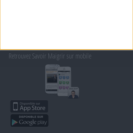
RENCONTRES SAVOIR MAIGRIR ET PETITES ANNONCES
Support
CONTACT
RAPPELEZ-MOI
CONDITIONS D'UTILISATION
AIDE - FAQ
CHARTE SUR LA VIE PRIVÉE
BLOG DE JEAN MICHEL
MOT DE PASSE OUBLIÉ
Retrouvez Savoir Maigrir sur mobile