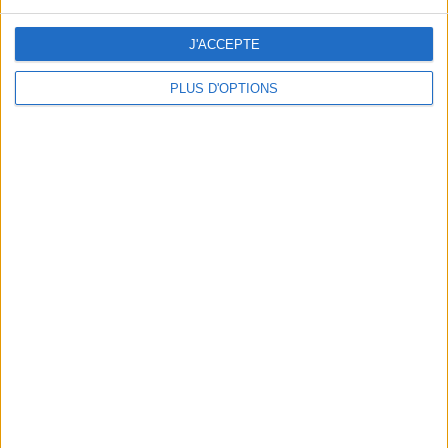
J'ACCEPTE
Retrouvez la méthode sur
PLUS D'OPTIONS
Rejoignez la communauté Savoir Maigrir sur Facebook
et suivez les dernières nouveautés
Retrouvez toutes les vidéos et l'actu de votre coach
grâce à sa chaîne Youtube
Suivez toute l'actualité de Jean-Michel Cohen sur
Instagram