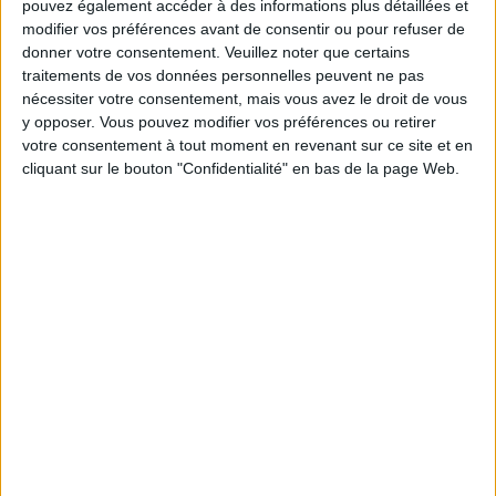
pouvez également accéder à des informations plus détaillées et
modifier vos préférences avant de consentir ou pour refuser de
Votre bilan minceur
(env. 2
donner votre consentement.
Veuillez noter que certains
traitements de vos données personnelles peuvent ne pas
min)
nécessiter votre consentement, mais vous avez le droit de vous
y opposer. Vous pouvez modifier vos préférences ou retirer
votre consentement à tout moment en revenant sur ce site et en
un homme
Je suis
cliquant sur le bouton "Confidentialité" en bas de la page Web.
une femme
cm
Je mesure
kg
Je pèse
kg
Je voudrais
peser
ans
J'ai