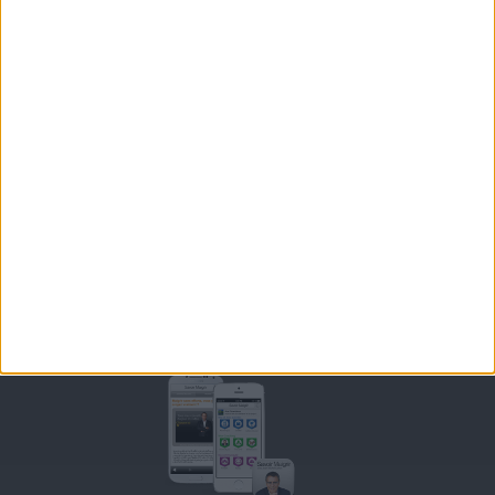
JE COMMENCE MON RÉGIME COHEN
MORAL, MOTIVATION ET RÉGIME SAVOIR MAIGRIR
QUESTIONS SUR LE RÉGIME SAVOIR MAIGRIR
OUTILS DE COACHING COHEN
RECETTES COHEN
PRODUITS ET ALIMENTS
SPORT ET EXERCICE PHYSIQUE
RENCONTRES SAVOIR MAIGRIR ET PETITES ANNONCES
Support
CONTACT
RAPPELEZ-MOI
CONDITIONS D'UTILISATION
AIDE - FAQ
CHARTE SUR LA VIE PRIVÉE
BLOG DE JEAN MICHEL
MOT DE PASSE OUBLIÉ
Retrouvez Savoir Maigrir sur mobile