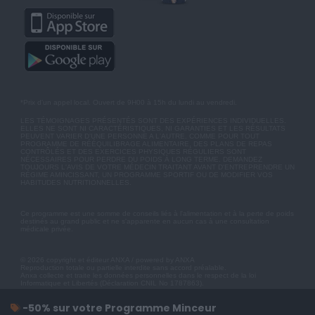
*Prix d'un appel local. Ouvert de 9H00 à 15h du lundi au vendredi.
LES TÉMOIGNAGES PRÉSENTÉS SONT DES EXPÉRIENCES INDIVIDUELLES.
ELLES NE SONT NI CARACTÉRISTIQUES, NI GARANTIES ET LES RÉSULTATS
PEUVENT VARIER D'UNE PERSONNE A L'AUTRE. COMME POUR TOUT
PROGRAMME DE RÉÉQUILIBRAGE ALIMENTAIRE, DES PLANS DE REPAS
CONTRÔLÉS ET DES EXERCICES PHYSIQUES RÉGULIERS SONT
NÉCESSAIRES POUR PERDRE DU POIDS À LONG TERME. DEMANDEZ
TOUJOURS L'AVIS DE VOTRE MÉDECIN TRAITANT AVANT D'ENTREPRENDRE UN
RÉGIME AMINCISSANT, UN PROGRAMME SPORTIF OU DE MODIFIER VOS
HABITUDES NUTRITIONNELLES.
Ce programme est une somme de conseils liés à l'alimentation et à la perte de poids
destinés au grand public et ne s'apparente en aucun cas à une consultation
médicale privée.
© 2026 copyright et éditeur ANXA / powered by ANXA
Reproduction totale ou partielle interdite sans accord préalable.
Anxa collecte et traite les données personnelles dans le respect de la loi
Informatique et Libertés (Déclaration CNIL No 1787863).
-50% sur votre Programme Minceur