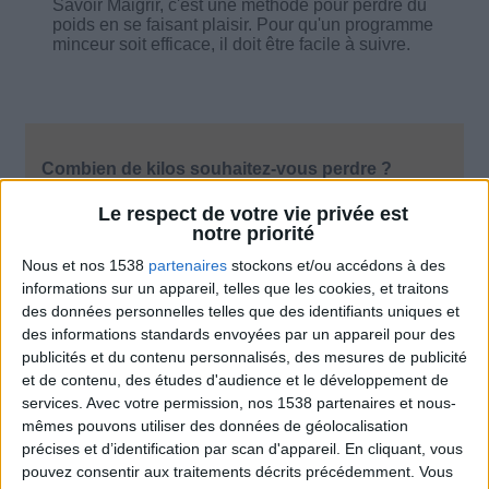
Savoir Maigrir, c'est une méthode pour perdre du
poids en se faisant plaisir. Pour qu'un programme
minceur soit efficace, il doit être facile à suivre.
Combien de kilos souhaitez-vous perdre ?
Le respect de votre vie privée est
Moins de
De 5 à 10
Plus de
notre priorité
5 kilos
kilos
10 kilos
Nous et nos 1538
partenaires
stockons et/ou accédons à des
informations sur un appareil, telles que les cookies, et traitons
des données personnelles telles que des identifiants uniques et
Service-client & Motivation
Voir tout
des informations standards envoyées par un appareil pour des
publicités et du contenu personnalisés, des mesures de publicité
Les équipes du Service-client et de la
et de contenu, des études d'audience et le développement de
Communauté Savoir Maigrir vous aident
services.
Avec votre permission, nos 1538 partenaires et nous-
chaque semaine à vous rapprocher
mêmes pouvons utiliser des données de géolocalisation
sereinement de votre objectif minceur.
précises et d’identification par scan d'appareil. En cliquant, vous
pouvez consentir aux traitements décrits précédemment. Vous