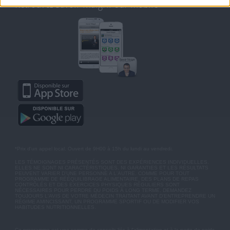
Retrouvez Savoir Maigrir sur mobile
*Prix d'un appel local. Ouvert de 9H00 à 15h du lundi au vendredi.
LES TÉMOIGNAGES PRÉSENTÉS SONT DES EXPÉRIENCES INDIVIDUELLES.
ELLES NE SONT NI CARACTÉRISTIQUES, NI GARANTIES ET LES RÉSULTATS
PEUVENT VARIER D'UNE PERSONNE A L'AUTRE. COMME POUR TOUT
PROGRAMME DE RÉÉQUILIBRAGE ALIMENTAIRE, DES PLANS DE REPAS
CONTRÔLÉS ET DES EXERCICES PHYSIQUES RÉGULIERS SONT
NÉCESSAIRES POUR PERDRE DU POIDS À LONG TERME. DEMANDEZ
TOUJOURS L'AVIS DE VOTRE MÉDECIN TRAITANT AVANT D'ENTREPRENDRE UN
RÉGIME AMINCISSANT, UN PROGRAMME SPORTIF OU DE MODIFIER VOS
HABITUDES NUTRITIONNELLES.
Ce programme est une somme de conseils liés à l'alimentation et à la perte de poids