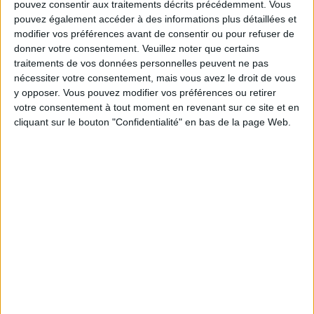
Voir tout
pouvez consentir aux traitements décrits précédemment. Vous
pouvez également accéder à des informations plus détaillées et
Les équipes du Service-client et de la
modifier vos préférences avant de consentir ou pour refuser de
Communauté Savoir Maigrir vous aident
donner votre consentement.
Veuillez noter que certains
chaque semaine à vous rapprocher
sereinement de votre objectif minceur.
traitements de vos données personnelles peuvent ne pas
nécessiter votre consentement, mais vous avez le droit de vous
y opposer. Vous pouvez modifier vos préférences ou retirer
votre consentement à tout moment en revenant sur ce site et en
cliquant sur le bouton "Confidentialité" en bas de la page Web.
Votre bilan minceur
(env. 2
min)
un homme
Je suis
une femme
cm
Je mesure
kg
Je pèse
kg
Je voudrais