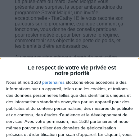
La pause-café du mardi avec Morgan vous
présente une surprise, la super ambassadrice du
programme Savoir Maigrir, une invitée
exceptionnelle - TiteCathy ! Elle vous raconte son
parcours sur le programme, explique comment ça
fonctionne, vous donne des conseils pratiques
pour rester motivé et pour bien suivre le régime,
comment tenir ses objectifs de perte de poids, et
les bienfaits d'être ambassadrice.
Au menu: routine minceur, degré de motivation...
Le respect de votre vie privée est
notre priorité
Nous et nos 1538
partenaires
stockons et/ou accédons à des
informations sur un appareil, telles que les cookies, et traitons
Combien de kilos souhaitez-vous perdre ?
des données personnelles telles que des identifiants uniques et
des informations standards envoyées par un appareil pour des
Moins de
De 5 à 10
Plus de
publicités et du contenu personnalisés, des mesures de publicité
5 kilos
kilos
10 kilos
et de contenu, des études d'audience et le développement de
services.
Avec votre permission, nos 1538 partenaires et nous-
mêmes pouvons utiliser des données de géolocalisation
précises et d’identification par scan d'appareil. En cliquant, vous
Service-client & Motivation