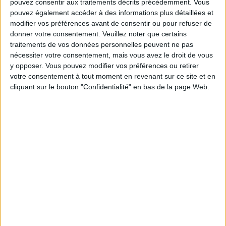
Communauté Savoir Maigrir vous aident
pouvez consentir aux traitements décrits précédemment. Vous
chaque semaine à vous rapprocher
pouvez également accéder à des informations plus détaillées et
sereinement de votre objectif minceur.
modifier vos préférences avant de consentir ou pour refuser de
donner votre consentement.
Veuillez noter que certains
traitements de vos données personnelles peuvent ne pas
nécessiter votre consentement, mais vous avez le droit de vous
Votre bilan minceur
(env. 2
y opposer. Vous pouvez modifier vos préférences ou retirer
votre consentement à tout moment en revenant sur ce site et en
min)
cliquant sur le bouton "Confidentialité" en bas de la page Web.
un homme
Je suis
une femme
cm
Je mesure
kg
Je pèse
kg
Je voudrais
peser