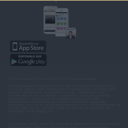
*Prix d'un appel local. Ouvert de 9H00 à 15h du lundi au vendredi.
LES TÉMOIGNAGES PRÉSENTÉS SONT DES EXPÉRIENCES INDIVIDUELLES.
ELLES NE SONT NI CARACTÉRISTIQUES, NI GARANTIES ET LES RÉSULTATS
PEUVENT VARIER D'UNE PERSONNE A L'AUTRE. COMME POUR TOUT
PROGRAMME DE RÉÉQUILIBRAGE ALIMENTAIRE, DES PLANS DE REPAS
CONTRÔLÉS ET DES EXERCICES PHYSIQUES RÉGULIERS SONT
NÉCESSAIRES POUR PERDRE DU POIDS À LONG TERME. DEMANDEZ
TOUJOURS L'AVIS DE VOTRE MÉDECIN TRAITANT AVANT D'ENTREPRENDRE UN
RÉGIME AMINCISSANT, UN PROGRAMME SPORTIF OU DE MODIFIER VOS
HABITUDES NUTRITIONNELLES.
Ce programme est une somme de conseils liés à l'alimentation et à la perte de poids
destinés au grand public et ne s'apparente en aucun cas à une consultation