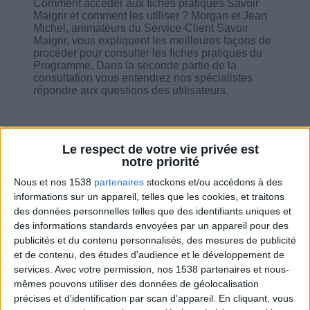
Comment accéder aux fiches pratiques Savoir
Maigrir et comment les utiliser ? Morgan et Jean
Michel, animateurs du Service-Client Savoir
Maigrir, vous expliquent les meilleures façons de
procéder pour consulter les fiches pratiques du
Programme. Dans la seconde partie de la
consultation vous entendrez nos spécialistes
répondre aux questions des utilisateurs.
Le respect de votre vie privée est
notre priorité
Combien de kilos souhaitez-vous perdre ?
Nous et nos 1538
partenaires
stockons et/ou accédons à des
informations sur un appareil, telles que les cookies, et traitons
Moins de
De 5 à 10
Plus de
5 kilos
kilos
10 kilos
des données personnelles telles que des identifiants uniques et
des informations standards envoyées par un appareil pour des
publicités et du contenu personnalisés, des mesures de publicité
et de contenu, des études d'audience et le développement de
Service-client & Motivation
services.
Avec votre permission, nos 1538 partenaires et nous-
Voir tout
mêmes pouvons utiliser des données de géolocalisation
Les équipes du Service-client et de la
précises et d’identification par scan d'appareil. En cliquant, vous