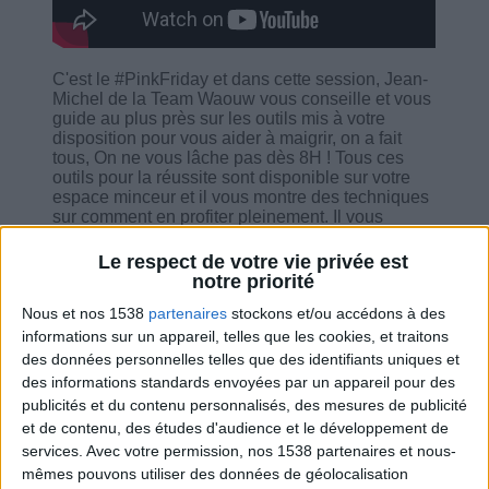
C'est le #PinkFriday et dans cette session, Jean-
Michel de la Team Waouw vous conseille et vous
guide au plus près sur les outils mis à votre
disposition pour vous aider à maigrir, on a fait
tous, On ne vous lâche pas dès 8H ! Tous ces
outils pour la réussite sont disponible sur votre
espace minceur et il vous montre des techniques
sur comment en profiter pleinement. Il vous
explique aussi comment ça marche le
renouvellement automatique de votre
Le respect de votre vie privée est
programme. Il n'oublie pas également de vous
notre priorité
donner des nouveautés et de répondre à vos
Nous et nos 1538
partenaires
stockons et/ou accédons à des
questions.
informations sur un appareil, telles que les cookies, et traitons
des données personnelles telles que des identifiants uniques et
des informations standards envoyées par un appareil pour des
publicités et du contenu personnalisés, des mesures de publicité
et de contenu, des études d'audience et le développement de
Combien de kilos souhaitez-vous perdre ?
services.
Avec votre permission, nos 1538 partenaires et nous-
mêmes pouvons utiliser des données de géolocalisation
Moins de
De 5 à 10
Plus de