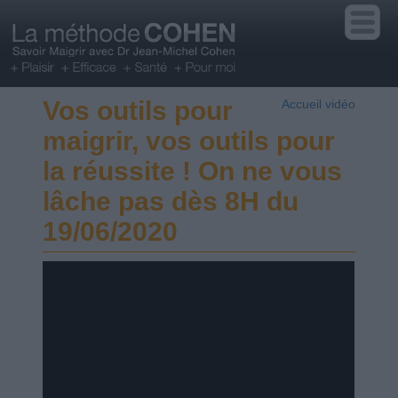
Vos outils pour
Accueil vidéo
maigrir, vos outils pour
la réussite ! On ne vous
lâche pas dès 8H du
19/06/2020