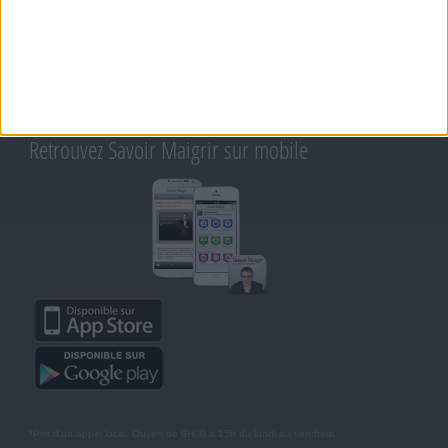
Support
CONTACT
RAPPELEZ-MOI
CONDITIONS D'UTILISATION
AIDE - FAQ
CHARTE SUR LA VIE PRIVÉE
BLOG DE JEAN MICHEL
MOT DE PASSE OUBLIÉ
Retrouvez Savoir Maigrir sur mobile
*Prix d'un appel local. Ouvert de 9H00 à 15h du lundi au vendredi.