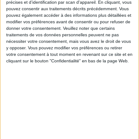
précises et d’identification par scan d'appareil. En cliquant, vous
5 kilos
kilos
10 kilos
pouvez consentir aux traitements décrits précédemment. Vous
pouvez également accéder à des informations plus détaillées et
modifier vos préférences avant de consentir ou pour refuser de
donner votre consentement.
Veuillez noter que certains
Service-client & Motivation
Voir tout
traitements de vos données personnelles peuvent ne pas
nécessiter votre consentement, mais vous avez le droit de vous
Les équipes du Service-client et de la
y opposer. Vous pouvez modifier vos préférences ou retirer
Communauté Savoir Maigrir vous aident
votre consentement à tout moment en revenant sur ce site et en
chaque semaine à vous rapprocher
sereinement de votre objectif minceur.
cliquant sur le bouton "Confidentialité" en bas de la page Web.
Votre bilan minceur
(env. 2
min)
un homme
Je suis
une femme