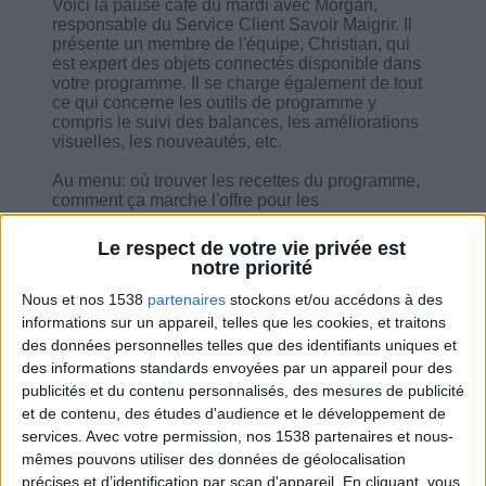
Voici la pause café du mardi avec Morgan,
responsable du Service Client Savoir Maigrir. Il
présente un membre de l'équipe, Christian, qui
est expert des objets connectés disponible dans
votre programme. Il se charge également de tout
ce qui concerne les outils de programme y
compris le suivi des balances, les améliorations
visuelles, les nouveautés, etc.
Au menu: où trouver les recettes du programme,
comment ça marche l'offre pour les
ambassadeurs et super ambassadeurs, partage
de la routine minceur et degré de motivation...
Le respect de votre vie privée est
notre priorité
Nous et nos 1538
partenaires
stockons et/ou accédons à des
informations sur un appareil, telles que les cookies, et traitons
des données personnelles telles que des identifiants uniques et
Combien de kilos souhaitez-vous perdre ?
des informations standards envoyées par un appareil pour des
publicités et du contenu personnalisés, des mesures de publicité
Moins de
De 5 à 10
Plus de
et de contenu, des études d'audience et le développement de
5 kilos
kilos
10 kilos
services.
Avec votre permission, nos 1538 partenaires et nous-
mêmes pouvons utiliser des données de géolocalisation
précises et d’identification par scan d'appareil. En cliquant, vous