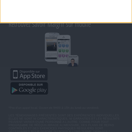
AIDE - FAQ
CHARTE SUR LA VIE PRIVÉE
BLOG DE JEAN MICHEL
MOT DE PASSE OUBLIÉ
Retrouvez Savoir Maigrir sur mobile
*Prix d'un appel local. Ouvert de 9H00 à 15h du lundi au vendredi.
LES TÉMOIGNAGES PRÉSENTÉS SONT DES EXPÉRIENCES INDIVIDUELLES.
ELLES NE SONT NI CARACTÉRISTIQUES, NI GARANTIES ET LES RÉSULTATS
PEUVENT VARIER D'UNE PERSONNE A L'AUTRE. COMME POUR TOUT
PROGRAMME DE RÉÉQUILIBRAGE ALIMENTAIRE, DES PLANS DE REPAS
CONTRÔLÉS ET DES EXERCICES PHYSIQUES RÉGULIERS SONT
NÉCESSAIRES POUR PERDRE DU POIDS À LONG TERME. DEMANDEZ