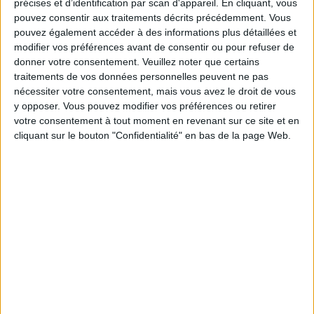
précises et d’identification par scan d'appareil. En cliquant, vous
Moins de
De 5 à 10
Plus de
pouvez consentir aux traitements décrits précédemment. Vous
5 kilos
kilos
10 kilos
pouvez également accéder à des informations plus détaillées et
modifier vos préférences avant de consentir ou pour refuser de
donner votre consentement.
Veuillez noter que certains
traitements de vos données personnelles peuvent ne pas
Service-client & Motivation
Voir tout
nécessiter votre consentement, mais vous avez le droit de vous
y opposer. Vous pouvez modifier vos préférences ou retirer
Les équipes du Service-client et de la
votre consentement à tout moment en revenant sur ce site et en
Communauté Savoir Maigrir vous aident
cliquant sur le bouton "Confidentialité" en bas de la page Web.
chaque semaine à vous rapprocher
sereinement de votre objectif minceur.
Votre bilan minceur
(env. 2
min)
un homme
Je suis
une femme