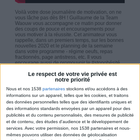
Voilà votre dose journalière de motivation, on ne
vous lâche pas dès 8H ! Guillaume de la Team
Waouw vous accompagne ce matin pour donner
des coups de pouce et encouragements pour
vous motiver à la réussite. Cet animateur vous
rappelle, dans un premiers temps, sur les bonnes
nouvelles 2020 et le planning de la semaine
dans votre programme - régime oeufs, repas
fractionnés, page antistress, etc. Il vous
encourage aussi de promouvoir le #stopobésité
et de parrainer vos amis pour plus de chance de
Le respect de votre vie privée est
succès. Et bien sûr il n'oublie pas d'engager avec
notre priorité
vous pour vérifier comment se passe le
programme, la motivation et le statut perte de
Nous et nos 1538
partenaires
stockons et/ou accédons à des
poids de chacun/e avec les conseils judicieux
informations sur un appareil, telles que les cookies, et traitons
des membres de la communauté.
des données personnelles telles que des identifiants uniques et
des informations standards envoyées par un appareil pour des
publicités et du contenu personnalisés, des mesures de publicité
et de contenu, des études d'audience et le développement de
services.
Avec votre permission, nos 1538 partenaires et nous-
Combien de kilos souhaitez-vous perdre ?
mêmes pouvons utiliser des données de géolocalisation