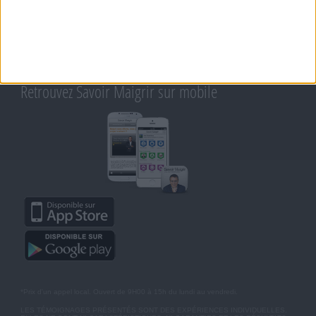
CONTACT
RAPPELEZ-MOI
CONDITIONS D'UTILISATION
AIDE - FAQ
CHARTE SUR LA VIE PRIVÉE
BLOG DE JEAN MICHEL
MOT DE PASSE OUBLIÉ
Retrouvez Savoir Maigrir sur mobile
*Prix d'un appel local. Ouvert de 9H00 à 15h du lundi au vendredi.
LES TÉMOIGNAGES PRÉSENTÉS SONT DES EXPÉRIENCES INDIVIDUELLES.