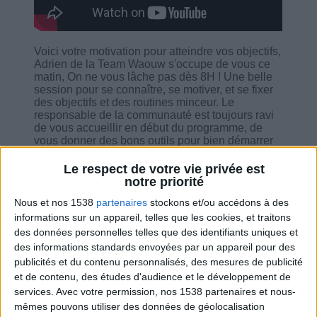
Voici votre motivation pour atteindre vos objectifs,
Adrien de la Team Waouw s'occupe de vous ce
matin, On ne vous lâche pas dès 8H ! Une belle
session pour se connaître, se motiver, et se fixer
des objectifs et des routines minceur. Le
responsable de la communauté est toujours ravi
de vous accueillir en début du programme, de
vous donner des bons outils pour bien démarrer
et il fait tout ce qui est en son pouvoir pour vous
aider à atteindre vos objectifs ! Il est à votre
Le respect de votre vie privée est
écoute pour vous conseiller, pour répondre à vos
notre priorité
questions, pour vous guider et pour vous motiver.
Nous et nos 1538
partenaires
stockons et/ou accédons à des
Il vous donne des petites informations de la
semaine : nouvelle vidéo sur la pizza, des
informations sur un appareil, telles que les cookies, et traitons
améliorations sur la page d'accueil...
des données personnelles telles que des identifiants uniques et
des informations standards envoyées par un appareil pour des
publicités et du contenu personnalisés, des mesures de publicité
et de contenu, des études d'audience et le développement de
services.
Avec votre permission, nos 1538 partenaires et nous-
mêmes pouvons utiliser des données de géolocalisation
Combien de kilos souhaitez-vous perdre ?