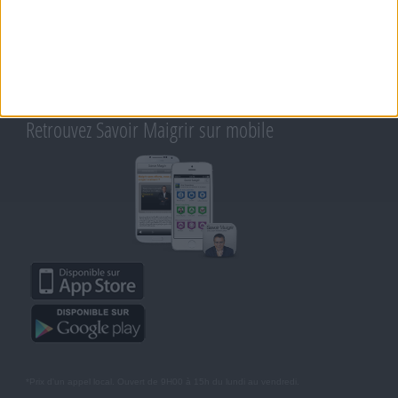
CONTACT
RAPPELEZ-MOI
CONDITIONS D'UTILISATION
AIDE - FAQ
CHARTE SUR LA VIE PRIVÉE
BLOG DE JEAN MICHEL
MOT DE PASSE OUBLIÉ
Retrouvez Savoir Maigrir sur mobile
*Prix d'un appel local. Ouvert de 9H00 à 15h du lundi au vendredi.