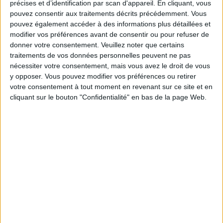
précises et d’identification par scan d'appareil. En cliquant, vous
pouvez consentir aux traitements décrits précédemment. Vous
Moins de
De 5 à 10
Plus de
pouvez également accéder à des informations plus détaillées et
5 kilos
kilos
10 kilos
modifier vos préférences avant de consentir ou pour refuser de
donner votre consentement.
Veuillez noter que certains
traitements de vos données personnelles peuvent ne pas
nécessiter votre consentement, mais vous avez le droit de vous
Service-client & Motivation
Voir tout
y opposer. Vous pouvez modifier vos préférences ou retirer
votre consentement à tout moment en revenant sur ce site et en
Les équipes du Service-client et de la
Communauté Savoir Maigrir vous aident
cliquant sur le bouton "Confidentialité" en bas de la page Web.
chaque semaine à vous rapprocher
sereinement de votre objectif minceur.
Votre bilan minceur
(env. 2
min)
un homme
Je suis
une femme