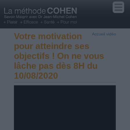
Votre motivation
Accueil vidéo
pour atteindre ses
objectifs ! On ne vous
lâche pas dès 8H du
10/08/2020