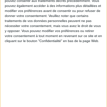
pouvez consentir aux traitements décrits précédemment. Vous
Les équipes du Service-client et de la
pouvez également accéder à des informations plus détaillées et
Communauté Savoir Maigrir vous aident
modifier vos préférences avant de consentir ou pour refuser de
chaque semaine à vous rapprocher
donner votre consentement.
Veuillez noter que certains
sereinement de votre objectif minceur.
traitements de vos données personnelles peuvent ne pas
nécessiter votre consentement, mais vous avez le droit de vous
y opposer. Vous pouvez modifier vos préférences ou retirer
votre consentement à tout moment en revenant sur ce site et en
Votre bilan minceur
(env. 2
cliquant sur le bouton "Confidentialité" en bas de la page Web.
min)
un homme
Je suis
une femme
cm
Je mesure
kg
Je pèse
kg
Je voudrais
peser