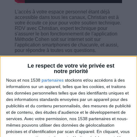
L'accès à votre espace personnel étant déjà
accessible dans tous les canaux, Christian est à
votre écoute ce jour pour votre soutien technique.
RDV avec Christian, expert technique pour
s'assurer le bon fonctionnement de l'application
Méthode Cohen soit sur internet soit sur
l'application smartphones de chacun/e, et aussi,
pour répondre à toutes vos questions.
Le respect de votre vie privée est
notre priorité
Nous et nos 1538
partenaires
stockons et/ou accédons à des
Combien de kilos souhaitez-vous perdre ?
informations sur un appareil, telles que les cookies, et traitons
des données personnelles telles que des identifiants uniques et
Moins de
De 5 à 10
Plus de
des informations standards envoyées par un appareil pour des
5 kilos
kilos
10 kilos
publicités et du contenu personnalisés, des mesures de publicité
et de contenu, des études d'audience et le développement de
services.
Avec votre permission, nos 1538 partenaires et nous-
mêmes pouvons utiliser des données de géolocalisation
Service-client & Motivation
Voir tout
précises et d’identification par scan d'appareil. En cliquant, vous