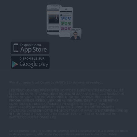
*Prix d'un appel local. Ouvert de 9H00 à 15h du lundi au vendredi.
LES TÉMOIGNAGES PRÉSENTÉS SONT DES EXPÉRIENCES INDIVIDUELLES.
ELLES NE SONT NI CARACTÉRISTIQUES, NI GARANTIES ET LES RÉSULTATS
PEUVENT VARIER D'UNE PERSONNE A L'AUTRE. COMME POUR TOUT
PROGRAMME DE RÉÉQUILIBRAGE ALIMENTAIRE, DES PLANS DE REPAS
CONTRÔLÉS ET DES EXERCICES PHYSIQUES RÉGULIERS SONT
NÉCESSAIRES POUR PERDRE DU POIDS À LONG TERME. DEMANDEZ
TOUJOURS L'AVIS DE VOTRE MÉDECIN TRAITANT AVANT D'ENTREPRENDRE UN
RÉGIME AMINCISSANT, UN PROGRAMME SPORTIF OU DE MODIFIER VOS
HABITUDES NUTRITIONNELLES.
Ce programme est une somme de conseils liés à l'alimentation et à la perte de poids
destinés au grand public et ne s'apparente en aucun cas à une consultation