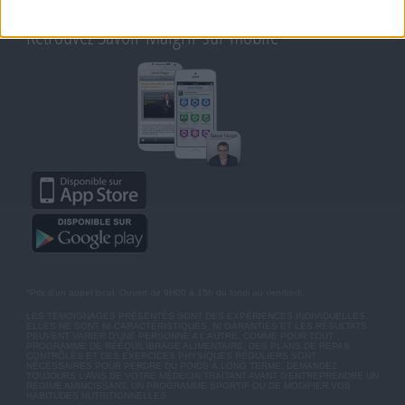
MOT DE PASSE OUBLIÉ
Retrouvez Savoir Maigrir sur mobile
*Prix d'un appel local. Ouvert de 9H00 à 15h du lundi au vendredi.
LES TÉMOIGNAGES PRÉSENTÉS SONT DES EXPÉRIENCES INDIVIDUELLES.
ELLES NE SONT NI CARACTÉRISTIQUES, NI GARANTIES ET LES RÉSULTATS
PEUVENT VARIER D'UNE PERSONNE A L'AUTRE. COMME POUR TOUT
PROGRAMME DE RÉÉQUILIBRAGE ALIMENTAIRE, DES PLANS DE REPAS
CONTRÔLÉS ET DES EXERCICES PHYSIQUES RÉGULIERS SONT
NÉCESSAIRES POUR PERDRE DU POIDS À LONG TERME. DEMANDEZ
TOUJOURS L'AVIS DE VOTRE MÉDECIN TRAITANT AVANT D'ENTREPRENDRE UN
RÉGIME AMINCISSANT, UN PROGRAMME SPORTIF OU DE MODIFIER VOS
HABITUDES NUTRITIONNELLES.