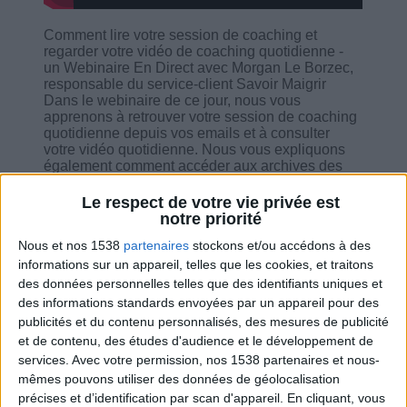
Comment lire votre session de coaching et
regarder votre vidéo de coaching quotidienne -
un Webinaire En Direct avec Morgan Le Borzec,
responsable du service-client Savoir Maigrir
Dans le webinaire de ce jour, nous vous
apprenons à retrouver votre session de coaching
quotidienne depuis vos emails et à consulter
votre vidéo quotidienne. Nous vous expliquons
également comment accéder aux archives des
anciennes sessions que vous avez reçu depuis
le début de votre programme.
Le respect de votre vie privée est
notre priorité
Nous et nos 1538
partenaires
stockons et/ou accédons à des
informations sur un appareil, telles que les cookies, et traitons
des données personnelles telles que des identifiants uniques et
Combien de kilos souhaitez-vous perdre ?
des informations standards envoyées par un appareil pour des
publicités et du contenu personnalisés, des mesures de publicité
Moins de
De 5 à 10
Plus de
et de contenu, des études d'audience et le développement de
5 kilos
kilos
10 kilos
services.
Avec votre permission, nos 1538 partenaires et nous-
mêmes pouvons utiliser des données de géolocalisation
précises et d’identification par scan d'appareil. En cliquant, vous