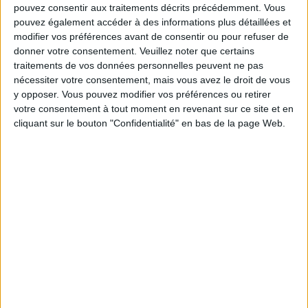
pouvez consentir aux traitements décrits précédemment. Vous
Service-client & Motivation
pouvez également accéder à des informations plus détaillées et
Voir tout
modifier vos préférences avant de consentir ou pour refuser de
Les équipes du Service-client et de la
donner votre consentement.
Veuillez noter que certains
Communauté Savoir Maigrir vous aident
traitements de vos données personnelles peuvent ne pas
chaque semaine à vous rapprocher
nécessiter votre consentement, mais vous avez le droit de vous
sereinement de votre objectif minceur.
y opposer. Vous pouvez modifier vos préférences ou retirer
votre consentement à tout moment en revenant sur ce site et en
cliquant sur le bouton "Confidentialité" en bas de la page Web.
Votre bilan minceur
(env. 2
min)
un homme
Je suis
une femme
cm
Je mesure
kg
Je pèse