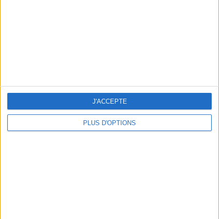
un homme
Je suis
une femme
cm
Je mesure
kg
Je pèse
kg
Je voudrais
peser
J'ACCEPTE
PLUS D'OPTIONS
ans
J'ai