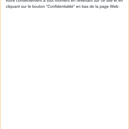
votre consentement à tout moment en revenant sur ce site et en
cliquant sur le bouton "Confidentialité" en bas de la page Web.
Peut-on remplacer la viande par des féculents
? Consultation diététique du 05/08/2026
Le plan à 1600 calories est-il trop copieux ?