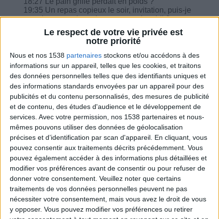
18:27 Le pain grillé perdait en poids ?
19:35 Un repas copieux le soir, invitation, puis-je
prendre une galette de rattrapage le midi ?
Le respect de votre vie privée est
notre priorité
Nous et nos 1538
partenaires
stockons et/ou accédons à des
informations sur un appareil, telles que les cookies, et traitons
Combien de kilos souhaitez-vous perdre ?
des données personnelles telles que des identifiants uniques et
des informations standards envoyées par un appareil pour des
Moins de
De 5 à 10
Plus de
publicités et du contenu personnalisés, des mesures de publicité
5 kilos
kilos
10 kilos
et de contenu, des études d'audience et le développement de
services.
Avec votre permission, nos 1538 partenaires et nous-
mêmes pouvons utiliser des données de géolocalisation
précises et d’identification par scan d'appareil. En cliquant, vous
Webinaires en direct
pouvez consentir aux traitements décrits précédemment. Vous
Voir tout
pouvez également accéder à des informations plus détaillées et
Chaque semaine, posez vos questions en live
modifier vos préférences avant de consentir ou pour refuser de
en participant à des vidéo-conférences avec
donner votre consentement.
Veuillez noter que certains
Jean-Michel et les diététiciennes du
traitements de vos données personnelles peuvent ne pas
programme.
nécessiter votre consentement, mais vous avez le droit de vous
y opposer. Vous pouvez modifier vos préférences ou retirer