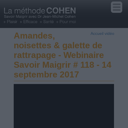
Amandes,
Accueil vidéo
noisettes & galette de
rattrapage - Webinaire
Savoir Maigrir # 118 - 14
septembre 2017