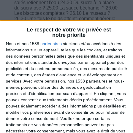
salés retiennent l'eau 24.30 Du sucre à la place
du sucralose ? 25.00 La sauce béchamel ? 26.00
Les biscottes complètes ? 26.10 Le museau ?
26.30 Une fois le poids atteint, comment gérer la
stabilisation ? 26.55 Quelle différence entre la
fécule de pomme de terre et la fécule de maïs ?
Le respect de votre vie privée est
27.30 Les fruits déshydratés, c'est comme les
notre priorité
fruits frais ? 28.00 Quelle quantité pour les
Nous et nos 1538
partenaires
stockons et/ou accédons à des
framboises ? 28.20 Comment améliorer le sel ?
informations sur un appareil, telles que les cookies, et traitons
28.45 Pourquoi je suis à 1600 Kcal ? 29.15 Le
ragoût de mouton on peut ? 29.40 Les vertiges
des données personnelles telles que des identifiants uniques et
pendant un régime, c'est normal ? 30.11 Je n'ai
des informations standards envoyées par un appareil pour des
pas le temps de préparer les repas...
publicités et du contenu personnalisés, des mesures de publicité
et de contenu, des études d'audience et le développement de
services.
Avec votre permission, nos 1538 partenaires et nous-
mêmes pouvons utiliser des données de géolocalisation
précises et d’identification par scan d'appareil. En cliquant, vous
pouvez consentir aux traitements décrits précédemment. Vous
Combien de kilos souhaitez-vous perdre ?
pouvez également accéder à des informations plus détaillées et
modifier vos préférences avant de consentir ou pour refuser de
Moins de
De 5 à 10
Plus de
5 kilos
kilos
10 kilos
donner votre consentement.
Veuillez noter que certains
traitements de vos données personnelles peuvent ne pas
nécessiter votre consentement, mais vous avez le droit de vous