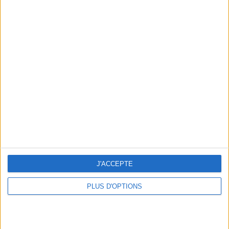
Votre bilan minceur
(env. 2
min)
un homme
Je suis
une femme
cm
Je mesure
J'ACCEPTE
kg
Je pèse
kg
Je voudrais
PLUS D'OPTIONS
peser
ans