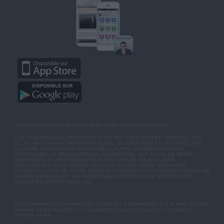
*Prix d'un appel local. Ouvert de 9H00 à 15h du lundi au vendredi.
LES TÉMOIGNAGES PRÉSENTÉS SONT DES EXPÉRIENCES INDIVIDUELLES.
ELLES NE SONT NI CARACTÉRISTIQUES, NI GARANTIES ET LES RÉSULTATS
PEUVENT VARIER D'UNE PERSONNE A L'AUTRE. COMME POUR TOUT
PROGRAMME DE RÉÉQUILIBRAGE ALIMENTAIRE, DES PLANS DE REPAS
CONTRÔLÉS ET DES EXERCICES PHYSIQUES RÉGULIERS SONT
NÉCESSAIRES POUR PERDRE DU POIDS À LONG TERME. DEMANDEZ
TOUJOURS L'AVIS DE VOTRE MÉDECIN TRAITANT AVANT D'ENTREPRENDRE UN
RÉGIME AMINCISSANT, UN PROGRAMME SPORTIF OU DE MODIFIER VOS
HABITUDES NUTRITIONNELLES.
Ce programme est une somme de conseils liés à l'alimentation et à la perte de poids
destinés au grand public et ne s'apparente en aucun cas à une consultation
médicale privée.