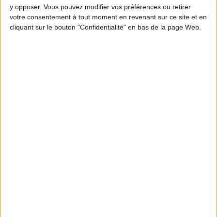
y opposer. Vous pouvez modifier vos préférences ou retirer
Webinaires en direct
votre consentement à tout moment en revenant sur ce site et en
Voir tout
cliquant sur le bouton "Confidentialité" en bas de la page Web.
Chaque semaine, posez vos questions en live
en participant à des vidéo-conférences avec
Jean-Michel et les diététiciennes du
programme.
Peut-on remplacer la viande par des féculents
? Consultation diététique du 05/08/2026