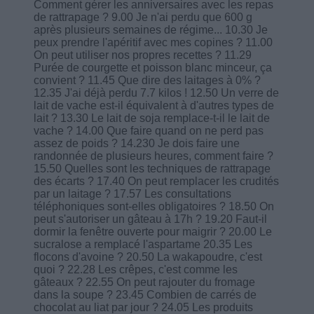
Comment gérer les anniversaires avec les repas
de rattrapage ? 9.00 Je n'ai perdu que 600 g
après plusieurs semaines de régime... 10.30 Je
peux prendre l'apéritif avec mes copines ? 11.00
On peut utiliser nos propres recettes ? 11.29
Purée de courgette et poisson blanc minceur, ça
convient ? 11.45 Que dire des laitages à 0% ?
12.35 J'ai déjà perdu 7.7 kilos ! 12.50 Un verre de
lait de vache est-il équivalent à d'autres types de
lait ? 13.30 Le lait de soja remplace-t-il le lait de
vache ? 14.00 Que faire quand on ne perd pas
assez de poids ? 14.230 Je dois faire une
randonnée de plusieurs heures, comment faire ?
15.50 Quelles sont les techniques de rattrapage
des écarts ? 17.40 On peut remplacer les crudités
par un laitage ? 17.57 Les consultations
téléphoniques sont-elles obligatoires ? 18.50 On
peut s'autoriser un gâteau à 17h ? 19.20 Faut-il
dormir la fenêtre ouverte pour maigrir ? 20.00 Le
sucralose a remplacé l'aspartame 20.35 Les
flocons d'avoine ? 20.50 La wakapoudre, c'est
quoi ? 22.28 Les crêpes, c'est comme les
gâteaux ? 22.55 On peut rajouter du fromage
dans la soupe ? 23.45 Combien de carrés de
chocolat au liat par jour ? 24.05 Les produits