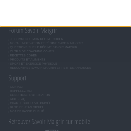
ASTUCES JM COHEN
COMMUNAUTÉ
BOUTIQUE
LES LETTRES D'INFORMATION
INSCRIPTION
Forum Savoir Maigrir
JE COMMENCE MON RÉGIME COHEN
MORAL, MOTIVATION ET RÉGIME SAVOIR MAIGRIR
QUESTIONS SUR LE RÉGIME SAVOIR MAIGRIR
OUTILS DE COACHING COHEN
RECETTES COHEN
PRODUITS ET ALIMENTS
SPORT ET EXERCICE PHYSIQUE
RENCONTRES SAVOIR MAIGRIR ET PETITES ANNONCES
Support
CONTACT
RAPPELEZ-MOI
CONDITIONS D'UTILISATION
AIDE - FAQ
CHARTE SUR LA VIE PRIVÉE
BLOG DE JEAN MICHEL
MOT DE PASSE OUBLIÉ
Retrouvez Savoir Maigrir sur mobile