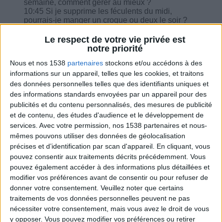
semaine, comment gérer au mieux ?
10:45 Si je supprime les féculents du midi,
pourrais-je manger un croque ou deux le soir ?
11:51 Les portions de protéines sont-elles les
mêmes à 1400 calories qu'à 900 calories ?
Le respect de votre vie privée est
12:17 Les oeufs en gelée qu'en pensez-vous ?
notre priorité
12:53 Après un jeûne de 16h (sans petit
Nous et nos 1538
partenaires
stockons et/ou accédons à des
déjeuner), que doit être le plan de la journée ?
informations sur un appareil, telles que les cookies, et traitons
des données personnelles telles que des identifiants uniques et
des informations standards envoyées par un appareil pour des
publicités et du contenu personnalisés, des mesures de publicité
et de contenu, des études d'audience et le développement de
Combien de kilos souhaitez-vous perdre ?
services.
Avec votre permission, nos 1538 partenaires et nous-
mêmes pouvons utiliser des données de géolocalisation
Moins de
De 5 à 10
Plus de
précises et d’identification par scan d'appareil. En cliquant, vous
5 kilos
kilos
10 kilos
pouvez consentir aux traitements décrits précédemment. Vous
pouvez également accéder à des informations plus détaillées et
modifier vos préférences avant de consentir ou pour refuser de
donner votre consentement.
Veuillez noter que certains
Webinaires en direct
Voir tout
traitements de vos données personnelles peuvent ne pas
nécessiter votre consentement, mais vous avez le droit de vous
Chaque semaine, posez vos questions en live
y opposer. Vous pouvez modifier vos préférences ou retirer