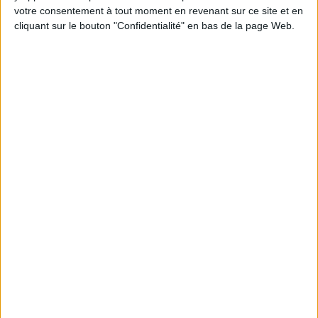
en participant à des vidéo-conférences avec
votre consentement à tout moment en revenant sur ce site et en
Jean-Michel et les diététiciennes du
programme.
cliquant sur le bouton "Confidentialité" en bas de la page Web.
Peut-on remplacer la viande par des féculents
? Consultation diététique du 05/08/2026