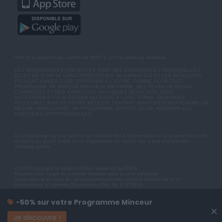
*Prix d'un appel local. Ouvert de 9H00 à 15h du lundi au vendredi.
LES TÉMOIGNAGES PRÉSENTÉS SONT DES EXPÉRIENCES INDIVIDUELLES.
ELLES NE SONT NI CARACTÉRISTIQUES, NI GARANTIES ET LES RÉSULTATS
PEUVENT VARIER D'UNE PERSONNE A L'AUTRE. COMME POUR TOUT
PROGRAMME DE RÉÉQUILIBRAGE ALIMENTAIRE, DES PLANS DE REPAS
CONTRÔLÉS ET DES EXERCICES PHYSIQUES RÉGULIERS SONT
NÉCESSAIRES POUR PERDRE DU POIDS À LONG TERME. DEMANDEZ
TOUJOURS L'AVIS DE VOTRE MÉDECIN TRAITANT AVANT D'ENTREPRENDRE UN
RÉGIME AMINCISSANT, UN PROGRAMME SPORTIF OU DE MODIFIER VOS
HABITUDES NUTRITIONNELLES.
Ce programme est une somme de conseils liés à l'alimentation et à la perte de poids
destinés au grand public et ne s'apparente en aucun cas à une consultation
médicale privée.
© 2026 copyright et éditeur ANXA / powered by ANXA
Reproduction totale ou partielle interdite sans accord préalable.
Anxa collecte et traite les données personnelles dans le respect de la loi
Informatique et Libertés (Déclaration CNIL No 1787863).
-50% sur votre Programme Minceur
×
Je découvre !