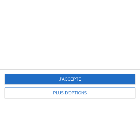
Votre bilan minceur
(env. 2
min)
un homme
Je suis
une femme
cm
Je mesure
kg
Je pèse
J'ACCEPTE
kg
Je voudrais
peser
PLUS D'OPTIONS
ans
J'ai