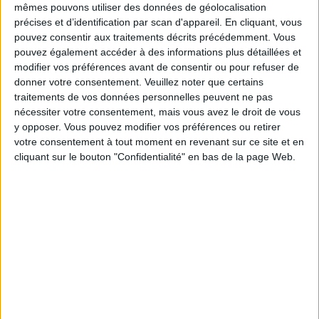
amis, nous apportons la viande que privilégiez à
mêmes pouvons utiliser des données de géolocalisation
la place des godiveaux merguez ?
précises et d’identification par scan d'appareil. En cliquant, vous
22.01 Presque huit semaines de régime et 5 kilos
pouvez consentir aux traitements décrits précédemment. Vous
en moins pourtant
pouvez également accéder à des informations plus détaillées et
aucun écart, est-ce normale ?
modifier vos préférences avant de consentir ou pour refuser de
22.34 Je ne raffole pas des crudités, est-ce que je
peux les remplacer de temps en temps par du
donner votre consentement.
Veuillez noter que certains
potage ?
traitements de vos données personnelles peuvent ne pas
23.54 Je pars en vacances en août, comment
nécessiter votre consentement, mais vous avez le droit de vous
stabiliser mon poids pendant 3 semaines ?
y opposer. Vous pouvez modifier vos préférences ou retirer
25.15 Pour la galette de rattrapage, j'ai utilisé les
votre consentement à tout moment en revenant sur ce site et en
jaunes d'œuf pour faire une crème anglaise pour
cliquant sur le bouton "Confidentialité" en bas de la page Web.
les petits-enfants, est-ce bon ?
28.38 Je ne prends pas de vrai beurre mais de
Bridel Light 5%, quelle est l'équivalence avec le
vrai beurre ? Est-ce qu'il vraiment bon pour le
régime ?
26.58 J'étais au départ à 1400kcal puis à votre
demande, je suis passée à 1200kcal.
27.22 Existe-il une eau qui aide réellement
l'élimination, si oui laquelle ?
28.05 J'ai des difficultés cette semaine à faire du
sport car il fait très chaud. En conséquence, pas
de perte de poids. Je suis à 1200 kcal, est-ce que
je peux passer à 900 sur quelques jours si oui