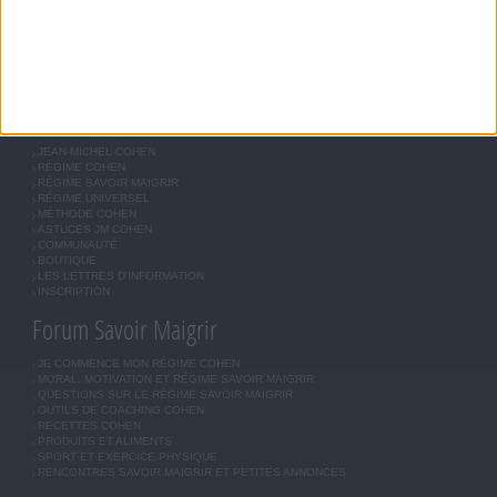
VARIER D'UNE PERSONNE A L'AUTRE. COMME POUR TOUT PROGRAMME DE
RÉÉQUILIBRAGE ALIMENTAIRE, DES PLANS DE REPAS CONTRÔLÉS ET DES
EXERCICES PHYSIQUES RÉGULIERS SONT NÉCESSAIRES POUR PERDRE DU POIDS À
LONG TERME. DEMANDEZ TOUJOURS L'AVIS DE VOTRE MÉDECIN TRAITANT AVANT
D'ENTREPRENDRE UN RÉGIME AMINCISSANT, UN PROGRAMME SPORTIF OU DE
MODIFIER VOS HABITUDES NUTRITIONNELLES.
Savoir Maigrir
JEAN-MICHEL COHEN
RÉGIME COHEN
RÉGIME SAVOIR MAIGRIR
RÉGIME UNIVERSEL
MÉTHODE COHEN
ASTUCES JM COHEN
COMMUNAUTÉ
BOUTIQUE
LES LETTRES D'INFORMATION
INSCRIPTION
Forum Savoir Maigrir
JE COMMENCE MON RÉGIME COHEN
MORAL, MOTIVATION ET RÉGIME SAVOIR MAIGRIR
QUESTIONS SUR LE RÉGIME SAVOIR MAIGRIR
OUTILS DE COACHING COHEN
RECETTES COHEN
PRODUITS ET ALIMENTS
SPORT ET EXERCICE PHYSIQUE
RENCONTRES SAVOIR MAIGRIR ET PETITES ANNONCES