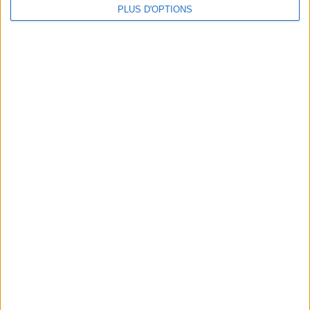
PLUS D'OPTIONS
En direct avec Jean-Michel Cohen |
Consultation privée du 20/07/2026
Votre bilan minceur
(env. 2
min)
un homme
Je suis