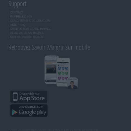
Support
CONTACT
RAPPELEZ-MOI
CONDITIONS D'UTILISATION
AIDE - FAQ
CHARTE SUR LA VIE PRIVÉE
BLOG DE JEAN MICHEL
MOT DE PASSE OUBLIÉ
Retrouvez Savoir Maigrir sur mobile
*Prix d'un appel local. Ouvert de 9H00 à 15h du lundi au vendredi.