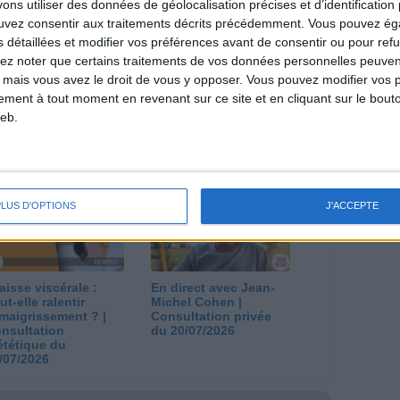
s utiliser des données de géolocalisation précises et d’identification 
l et les diététiciennes du programme.
ouvez consentir aux traitements décrits précédemment. Vous pouvez é
s détaillées et modifier vos préférences avant de consentir ou pour ref
lez noter que certains traitements de vos données personnelles peuven
 mais vous avez le droit de vous y opposer. Vous pouvez modifier vos 
tement à tout moment en revenant sur ce site et en cliquant sur le bouto
eb.
 plan à 1600
Comment perdre le
lories est-il trop
dernier kilo avant la
pieux ?
stabilisation ? |
nsultation
Consultation
ététique du
diététique du
/08/2026
29/07/2026
PLUS D'OPTIONS
J'ACCEPTE
aisse viscérale :
En direct avec Jean-
ut-elle ralentir
Michel Cohen |
amaigrissement ? |
Consultation privée
nsultation
du 20/07/2026
ététique du
/07/2026