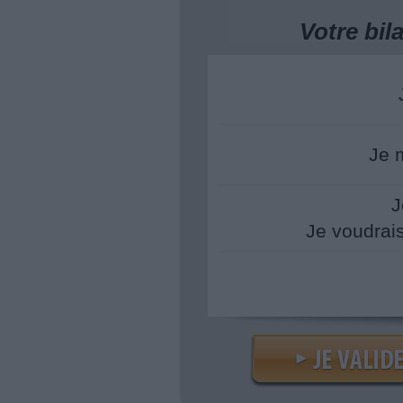
Votre bi
Je 
J
Je voudrai