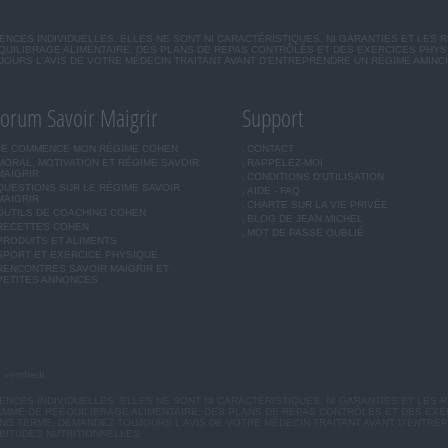
CES INDIVIDUELLES. ELLES NE SONT NI CARACTÉRISTIQUES, NI GARANTIES ET LES 
UILIBRAGE ALIMENTAIRE, DES PLANS DE REPAS CONTRÔLÉS ET DES EXERCICES PHY
OURS L'AVIS DE VOTRE MÉDECIN TRAITANT AVANT D'ENTREPRENDRE UN RÉGIME AMINC
orum Savoir Maigrir
Support
JE COMMENCE MON RÉGIME COHEN
CONTACT
MORAL, MOTIVATION ET RÉGIME SAVOIR
RAPPELEZ-MOI
MAIGRIR
CONDITIONS D'UTILISATION
QUESTIONS SUR LE RÉGIME SAVOIR
AIDE - FAQ
MAIGRIR
CHARTE SUR LA VIE PRIVÉE
OUTILS DE COACHING COHEN
BLOG DE JEAN MICHEL
RECETTES COHEN
MOT DE PASSE OUBLIÉ
PRODUITS ET ALIMENTS
SPORT ET EXERCICE PHYSIQUE
RENCONTRES SAVOIR MAIGRIR ET
PETITES ANNONCES
u vendredi.
CES INDIVIDUELLES. ELLES NE SONT NI CARACTÉRISTIQUES, NI GARANTIES ET LES R
MME DE RÉÉQUILIBRAGE ALIMENTAIRE, DES PLANS DE REPAS CONTRÔLÉS ET DES EX
G TERME. DEMANDEZ TOUJOURS L'AVIS DE VOTRE MÉDECIN TRAITANT AVANT D'ENTREP
BITUDES NUTRITIONNELLES.