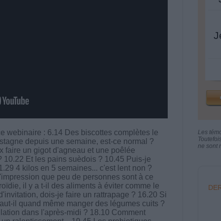
J
 webinaire : 6.14 Des biscottes complètes le
Les tém
Toutefoi
e stagne depuis une semaine, est-ce normal ?
ne sont n
 faire un gigot d'agneau et une poêlée
? 10.22 Et les pains suèdois ? 10.45 Puis-je
11.29 4 kilos en 5 semaines... c'est lent non ?
i l'impression que peu de personnes sont à ce
ïdie, il y a t-il des aliments à éviter comme le
DER
invitation, dois-je faire un rattrapage ? 16.20 Si
 faut-il quand même manger des légumes cuits ?
lation dans l'après-midi ? 18.10 Comment