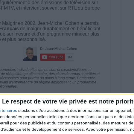
égulièrement à des émissions de télévision sur
BFMTV, et intervient souvent sur RTL ou Europe
 Maigrir en 2002, Jean-Michel Cohen a permis
 Français
de maigrir durablement en bénéficiant
ue sur mesure et d'un programme minceur plus
té et plus personnalisé.
riences individuelles qui ne sont ni caractéristiques, ni
e rééquilibrage alimentaire, des plans de repas contrôlés et
 nécessaires pour perdre du poids à long terme. Demandez
nt avant d'entreprendre un régime amincissant, un programme
itionnelles.
Le respect de votre vie privée est notre priorit
rtenaires
stockons et/ou accédons à des informations sur un appareil, t
 des données personnelles telles que des identifiants uniques et des in
direct
Voir tout
reil pour des publicités et du contenu personnalisés, des mesures de p
 d'audience et le développement de services.
Avec votre permission, n
estions en live en participant à des vidéo-