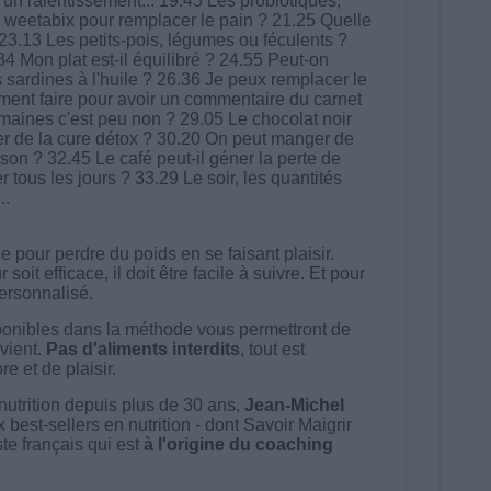
i un ralentissement... 19.45 Les probiotiques,
s weetabix pour remplacer le pain ? 21.25 Quelle
3.13 Les petits-pois, légumes ou féculents ?
 Mon plat est-il équilibré ? 24.55 Peut-on
es sardines à l'huile ? 26.36 Je peux remplacer le
ment faire pour avoir un commentaire du carnet
maines c'est peu non ? 29.05 Le chocolat noir
er de la cure détox ? 30.20 On peut manger de
n ? 32.45 Le café peut-il géner la perte de
 tous les jours ? 33.29 Le soir, les quantités
..
 pour perdre du poids en se faisant plaisir.
t efficace, il doit être facile à suivre. Et pour
 personnalisé.
onibles dans la méthode vous permettront de
vient.
Pas d'aliments interdits
, tout est
e et de plaisir.
nutrition depuis plus de 30 ans,
Jean-Michel
best-sellers en nutrition - dont Savoir Maigrir
ste français qui est
à l'origine du coaching