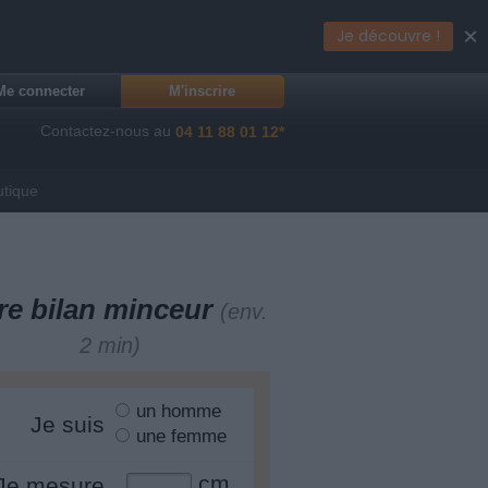
×
Je découvre !
Me connecter
M'inscrire
Contactez-nous au
04 11 88 01 12*
utique
re bilan minceur
(env.
2 min)
un homme
Je suis
une femme
cm
Je mesure