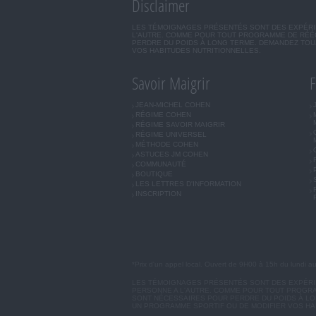
Disclaimer
LES TÉMOIGNAGES PRÉSENTÉS SONT DES EXPÉRIEN
L'AUTRE. COMME POUR TOUT PROGRAMME DE RÉÉQ
PERDRE DU POIDS À LONG TERME. DEMANDEZ TOUJ
VOS HABITUDES NUTRITIONNELLES.
Savoir Maigrir
F
JEAN-MICHEL COHEN
RÉGIME COHEN
RÉGIME SAVOIR MAIGRIR
RÉGIME UNIVERSEL
MÉTHODE COHEN
ASTUCES JM COHEN
COMMUNAUTÉ
BOUTIQUE
LES LETTRES D'INFORMATION
INSCRIPTION
*Prix d'un appel local. Ouvert de 9H00 à 15h du lundi a
LES TÉMOIGNAGES PRÉSENTÉS SONT DES EXPÉRIEN
PERSONNE A L'AUTRE. COMME POUR TOUT PROGRA
SONT NÉCESSAIRES POUR PERDRE DU POIDS À LON
UN PROGRAMME SPORTIF OU DE MODIFIER VOS HA