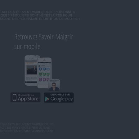
RÉSULTATS PEUVENT VARIER D'UNE PERSONNE A
SIQUES RÉGULIERS SONT NÉCESSAIRES POUR
ISSANT, UN PROGRAMME SPORTIF OU DE MODIFIER
Retrouvez Savoir Maigrir
sur mobile
ÉSULTATS PEUVENT VARIER D'UNE
ERCICES PHYSIQUES RÉGULIERS
RENDRE UN RÉGIME AMINCISSANT,