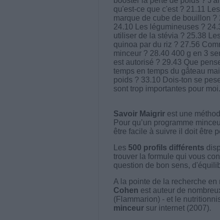
booster la perte de poids ? J'a
qu'est-ce que c'est ? 21.11 Le
marque de cube de bouillon ? 2
24.10 Les légumineuses ? 24.34
utiliser de la stévia ? 25.38 L
quinoa par du riz ? 27.56 Com
minceur ? 28.40 400 g en 3 se
est autorisé ? 29.43 Que pens
temps en temps du gâteau maiso
poids ? 33.10 Dois-ton se peser
sont trop importantes pour moi.
Savoir Maigrir
est une méthode
Pour qu’un programme minceur soi
être facile à suivre il doit être
Les
500 profils différents
disp
trouver la formule qui vous con
question de bon sens, d'équilibr
A la pointe de la recherche en 
Cohen
est auteur de nombreux 
(Flammarion) - et le nutritionni
minceur
sur internet (2007).