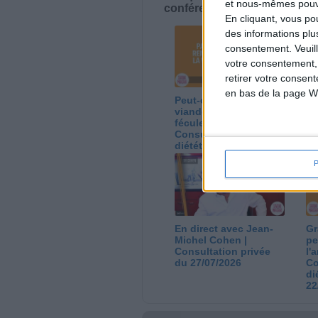
et nous-mêmes pouvon
conférences avec Jean-Miche
En cliquant, vous p
des informations plu
consentement.
Veuil
votre consentement,
retirer votre consen
en bas de la page W
Peut-on remplacer la
Le
viande par des
ca
féculents ?
co
Consultation
Co
diététique du
di
05/08/2026
03
En direct avec Jean-
Gr
Michel Cohen |
pe
Consultation privée
l'
du 27/07/2026
Co
di
22