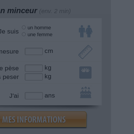
lan minceur
(env. 2 min)
un homme
Je suis
une femme
cm
mesure
kg
e pèse
kg
s peser
ans
J'ai