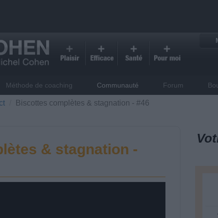
Méthode de coaching
Communauté
Forum
Bo
ct
Biscottes complètes & stagnation - #46
Vot
lètes & stagnation -