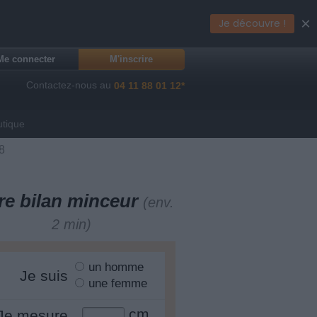
×
Je découvre !
Me connecter
M'inscrire
Contactez-nous au
04 11 88 01 12*
utique
8
re bilan minceur
(env.
2 min)
un homme
Je suis
une femme
cm
Je mesure