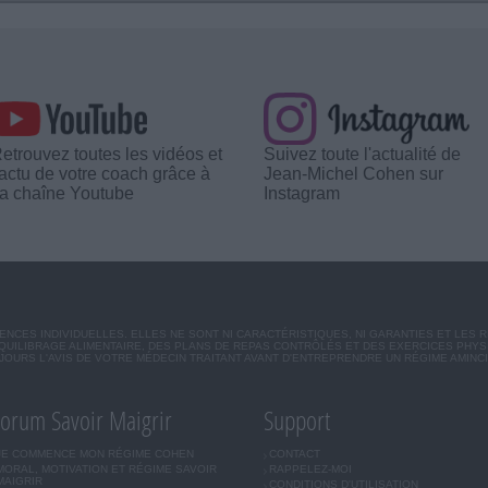
etrouvez toutes les vidéos et
Suivez toute l'actualité de
'actu de votre coach grâce à
Jean-Michel Cohen sur
a chaîne Youtube
Instagram
CES INDIVIDUELLES. ELLES NE SONT NI CARACTÉRISTIQUES, NI GARANTIES ET LES 
UILIBRAGE ALIMENTAIRE, DES PLANS DE REPAS CONTRÔLÉS ET DES EXERCICES PHY
OURS L'AVIS DE VOTRE MÉDECIN TRAITANT AVANT D'ENTREPRENDRE UN RÉGIME AMINC
orum Savoir Maigrir
Support
JE COMMENCE MON RÉGIME COHEN
CONTACT
MORAL, MOTIVATION ET RÉGIME SAVOIR
RAPPELEZ-MOI
MAIGRIR
CONDITIONS D'UTILISATION