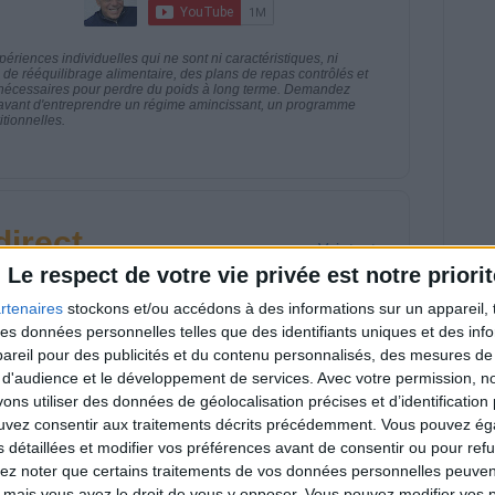
riences individuelles qui ne sont ni caractéristiques, ni
e rééquilibrage alimentaire, des plans de repas contrôlés et
 nécessaires pour perdre du poids à long terme. Demandez
nt avant d'entreprendre un régime amincissant, un programme
itionnelles.
direct
Voir tout
Le respect de votre vie privée est notre priorit
estions en live en participant à des vidéo-
l et les diététiciennes du programme.
rtenaires
stockons et/ou accédons à des informations sur un appareil, t
 des données personnelles telles que des identifiants uniques et des in
reil pour des publicités et du contenu personnalisés, des mesures de p
 d'audience et le développement de services.
Avec votre permission, n
s utiliser des données de géolocalisation précises et d’identification 
ouvez consentir aux traitements décrits précédemment. Vous pouvez é
s détaillées et modifier vos préférences avant de consentir ou pour ref
 plan à 1600
Comment perdre le
lories est-il trop
dernier kilo avant la
lez noter que certains traitements de vos données personnelles peuven
pieux ?
stabilisation ? |
 mais vous avez le droit de vous y opposer. Vous pouvez modifier vos 