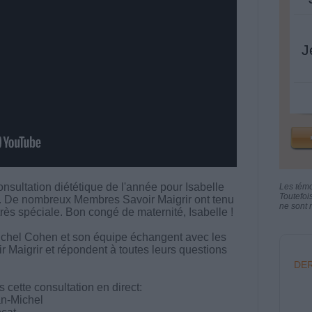
J
consultation diététique de l'année pour Isabelle
Les tém
Toutefoi
é. De nombreux Membres Savoir Maigrir ont tenu
ne sont n
 très spéciale. Bon congé de maternité, Isabelle !
chel Cohen et son équipe échangent avec les
aigrir et répondent à toutes leurs questions
DER
cette consultation en direct:
an-Michel