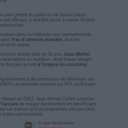
ocat
 pour perdre du poids en se faisant plaisir.
t efficace, il doit être facile à suivre. Et pour
 personnalisé.
onibles dans la méthode vous permettront de
vient.
Pas d'aliments interdits
, tout est
e et de plaisir.
nutrition depuis plus de 30 ans,
Jean-Michel
best-sellers en nutrition - dont Savoir Maigrir
ste français qui est
à l'origine du coaching
égulièrement à des émissions de télévision sur
BFMTV, et intervient souvent sur RTL ou Europe
 Maigrir en 2002, Jean-Michel Cohen a permis
 Français
de maigrir durablement en bénéficiant
ue sur mesure et d'un programme minceur plus
té et plus personnalisé.