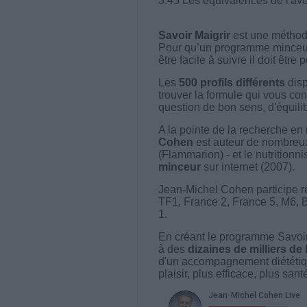
3:45 Les équivalences de l'av
Savoir Maigrir
est une méthode
Pour qu’un programme minceur soi
être facile à suivre il doit être
Les
500 profils différents
disp
trouver la formule qui vous con
question de bon sens, d'équilibr
A la pointe de la recherche en 
Cohen
est auteur de nombreux 
(Flammarion) - et le nutritionni
minceur
sur internet (2007).
Jean-Michel Cohen participe r
TF1, France 2, France 5, M6, 
1.
En créant le programme Savoir
à des
dizaines de milliers de
d'un accompagnement diététiq
plaisir, plus efficace, plus san