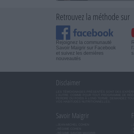
Retrouvez la méthode sur
Rejoignez la communauté
R
Savoir Maigrir sur Facebook
l
et suivez les dernières
s
nouveautés
Disclaimer
LES TÉMOIGNAGES PRÉSENTÉS SONT DES EXPÉRIEN
L'AUTRE. COMME POUR TOUT PROGRAMME DE RÉÉQ
PERDRE DU POIDS À LONG TERME. DEMANDEZ TOUJ
VOS HABITUDES NUTRITIONNELLES.
Savoir Maigrir
F
JEAN-MICHEL COHEN
RÉGIME COHEN
RÉGIME SAVOIR MAIGRIR