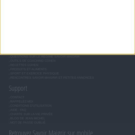
RÉGIME UNIVERSEL
MÉTHODE COHEN
ASTUCES JM COHEN
COMMUNAUTÉ
BOUTIQUE
LES LETTRES D'INFORMATION
INSCRIPTION
Forum Savoir Maigrir
JE COMMENCE MON RÉGIME COHEN
MORAL, MOTIVATION ET RÉGIME SAVOIR MAIGRIR
QUESTIONS SUR LE RÉGIME SAVOIR MAIGRIR
OUTILS DE COACHING COHEN
RECETTES COHEN
PRODUITS ET ALIMENTS
SPORT ET EXERCICE PHYSIQUE
RENCONTRES SAVOIR MAIGRIR ET PETITES ANNONCES
Support
CONTACT
RAPPELEZ-MOI
CONDITIONS D'UTILISATION
AIDE - FAQ
CHARTE SUR LA VIE PRIVÉE
BLOG DE JEAN MICHEL
MOT DE PASSE OUBLIÉ
Retrouvez Savoir Maigrir sur mobile