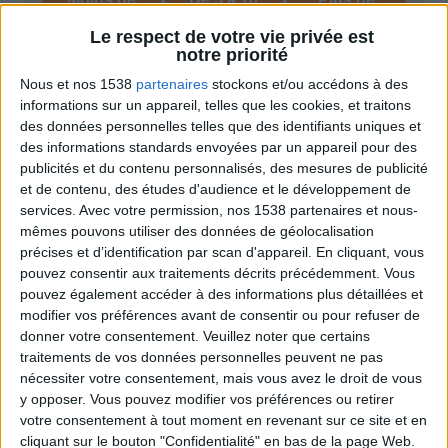
5 kilos
kilos
10 kilos
Le respect de votre vie privée est
notre priorité
Nous et nos 1538
partenaires
stockons et/ou accédons à des
Webinaires en direct
informations sur un appareil, telles que les cookies, et traitons
Voir tout
des données personnelles telles que des identifiants uniques et
Chaque semaine, posez vos questions en live
des informations standards envoyées par un appareil pour des
en participant à des vidéo-conférences avec
publicités et du contenu personnalisés, des mesures de publicité
Jean-Michel et les diététiciennes du
et de contenu, des études d'audience et le développement de
programme.
services.
Avec votre permission, nos 1538 partenaires et nous-
mêmes pouvons utiliser des données de géolocalisation
précises et d’identification par scan d'appareil. En cliquant, vous
pouvez consentir aux traitements décrits précédemment. Vous
pouvez également accéder à des informations plus détaillées et
modifier vos préférences avant de consentir ou pour refuser de
donner votre consentement.
Veuillez noter que certains
traitements de vos données personnelles peuvent ne pas
nécessiter votre consentement, mais vous avez le droit de vous
y opposer. Vous pouvez modifier vos préférences ou retirer
Peut-on remplacer la viande par des féculents
votre consentement à tout moment en revenant sur ce site et en
? Consultation diététique du 05/08/2026
cliquant sur le bouton "Confidentialité" en bas de la page Web.