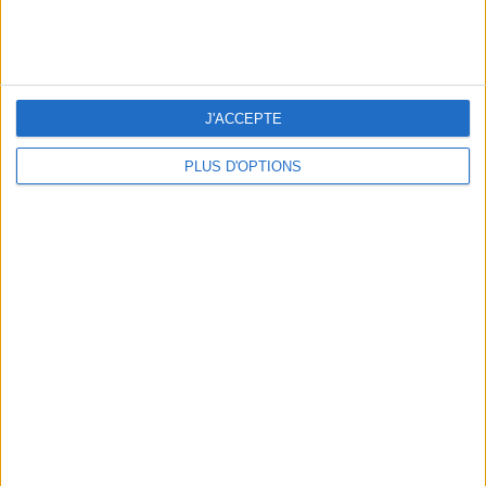
peser
ans
J'ai
J'ACCEPTE
PLUS D'OPTIONS
DERNIÈRES VIDÉO
La charcuterie, est-ce
vraiment raisonnable
?
Décryptage des aliments
Peut-on remplacer la