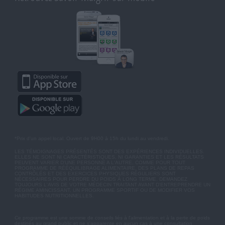
*Prix d'un appel local. Ouvert de 9H00 à 15h du lundi au vendredi.
LES TÉMOIGNAGES PRÉSENTÉS SONT DES EXPÉRIENCES INDIVIDUELLES.
ELLES NE SONT NI CARACTÉRISTIQUES, NI GARANTIES ET LES RÉSULTATS
PEUVENT VARIER D'UNE PERSONNE A L'AUTRE. COMME POUR TOUT
PROGRAMME DE RÉÉQUILIBRAGE ALIMENTAIRE, DES PLANS DE REPAS
CONTRÔLÉS ET DES EXERCICES PHYSIQUES RÉGULIERS SONT
NÉCESSAIRES POUR PERDRE DU POIDS À LONG TERME. DEMANDEZ
TOUJOURS L'AVIS DE VOTRE MÉDECIN TRAITANT AVANT D'ENTREPRENDRE UN
RÉGIME AMINCISSANT, UN PROGRAMME SPORTIF OU DE MODIFIER VOS
HABITUDES NUTRITIONNELLES.
Ce programme est une somme de conseils liés à l'alimentation et à la perte de poids
destinés au grand public et ne s'apparente en aucun cas à une consultation