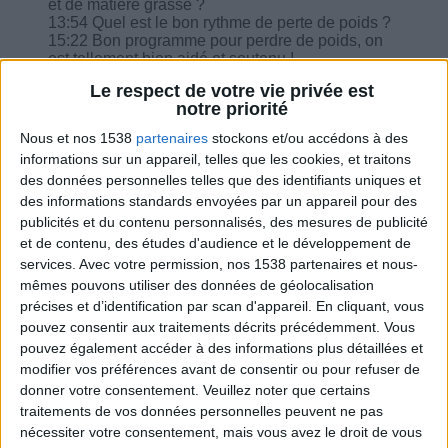
et de matière grasse ?
13:54 Quel est le bon rythme de perte de poids ?
15:22 Bon programme pour perdre de poids, on
est tellement bien aidé et soutenu !
15:47 Trois rattrapages pour des écarts le
Le respect de votre vie privée est
weekend, est-ce assez ?
notre priorité
15:56 Où puis-je trouver les petits chocolats et
quelle marque ?
Nous et nos 1538
partenaires
stockons et/ou accédons à des
17:18 Puis-je continuer avec le régime à 1200
informations sur un appareil, telles que les cookies, et traitons
kcal toute la vie ?
des données personnelles telles que des identifiants uniques et
des informations standards envoyées par un appareil pour des
publicités et du contenu personnalisés, des mesures de publicité
et de contenu, des études d'audience et le développement de
services.
Avec votre permission, nos 1538 partenaires et nous-
Combien de kilos souhaitez-vous perdre ?
mêmes pouvons utiliser des données de géolocalisation
précises et d’identification par scan d'appareil. En cliquant, vous
Moins de
De 5 à 10
Plus de
pouvez consentir aux traitements décrits précédemment. Vous
5 kilos
kilos
10 kilos
pouvez également accéder à des informations plus détaillées et
modifier vos préférences avant de consentir ou pour refuser de
donner votre consentement.
Veuillez noter que certains
traitements de vos données personnelles peuvent ne pas
Webinaires en direct
Voir tout
nécessiter votre consentement, mais vous avez le droit de vous