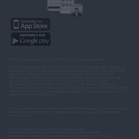
*Prix d'un appel local. Ouvert de 9H00 à 15h du lundi au vendredi.
LES TÉMOIGNAGES PRÉSENTÉS SONT DES EXPÉRIENCES INDIVIDUELLES.
ELLES NE SONT NI CARACTÉRISTIQUES, NI GARANTIES ET LES RÉSULTATS
PEUVENT VARIER D'UNE PERSONNE A L'AUTRE. COMME POUR TOUT
PROGRAMME DE RÉÉQUILIBRAGE ALIMENTAIRE, DES PLANS DE REPAS
CONTRÔLÉS ET DES EXERCICES PHYSIQUES RÉGULIERS SONT
NÉCESSAIRES POUR PERDRE DU POIDS À LONG TERME. DEMANDEZ
TOUJOURS L'AVIS DE VOTRE MÉDECIN TRAITANT AVANT D'ENTREPRENDRE UN
RÉGIME AMINCISSANT, UN PROGRAMME SPORTIF OU DE MODIFIER VOS
HABITUDES NUTRITIONNELLES.
Ce programme est une somme de conseils liés à l'alimentation et à la perte de poids
destinés au grand public et ne s'apparente en aucun cas à une consultation
médicale privée.
© 2026 copyright et éditeur ANXA / powered by ANXA
Reproduction totale ou partielle interdite sans accord préalable.
Anxa collecte et traite les données personnelles dans le respect de la loi