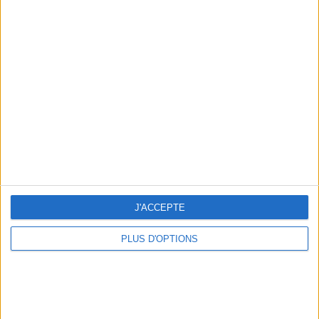
Votre bilan minceur
(env. 2
min)
un homme
Je suis
une femme
cm
Je mesure
kg
Je pèse
J'ACCEPTE
kg
Je voudrais
peser
PLUS D'OPTIONS
ans
J'ai