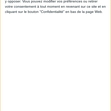
y opposer. Vous pouvez modifier vos préférences ou retirer
Chaque semaine, posez vos questions en live
votre consentement à tout moment en revenant sur ce site et en
en participant à des vidéo-conférences avec
cliquant sur le bouton "Confidentialité" en bas de la page Web.
Jean-Michel et les diététiciennes du
programme.
Peut-on remplacer la viande par des féculents
? Consultation diététique du 05/08/2026