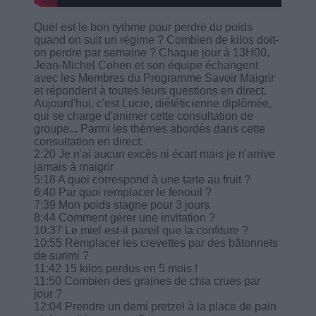
Quel est le bon rythme pour perdre du poids
quand on suit un régime ? Combien de kilos doit-
on perdre par semaine ? Chaque jour à 13H00,
Jean-Michel Cohen et son équipe échangent
avec les Membres du Programme Savoir Maigrir
et répondent à toutes leurs questions en direct.
Aujourd'hui, c'est Lucie, diététicienne diplômée,
qui se charge d'animer cette consultation de
groupe... Parmi les thèmes abordés dans cette
consultation en direct:
2:20 Je n'ai aucun excès ni écart mais je n'arrive
jamais à maigrir
5:18 A quoi correspond à une tarte au fruit ?
6:40 Par quoi remplacer le fenouil ?
7:39 Mon poids stagne pour 3 jours
8:44 Comment gérer une invitation ?
10:37 Le miel est-il pareil que la confiture ?
10:55 Remplacer les crevettes par des bâtonnets
de surimi ?
11:42 15 kilos perdus en 5 mois !
11:50 Combien des graines de chia crues par
jour ?
12:04 Prendre un demi pretzel à la place de pain