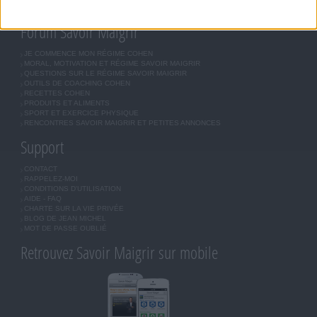
INSCRIPTION
Forum Savoir Maigrir
JE COMMENCE MON RÉGIME COHEN
MORAL, MOTIVATION ET RÉGIME SAVOIR MAIGRIR
QUESTIONS SUR LE RÉGIME SAVOIR MAIGRIR
OUTILS DE COACHING COHEN
RECETTES COHEN
PRODUITS ET ALIMENTS
SPORT ET EXERCICE PHYSIQUE
RENCONTRES SAVOIR MAIGRIR ET PETITES ANNONCES
Support
CONTACT
RAPPELEZ-MOI
CONDITIONS D'UTILISATION
AIDE - FAQ
CHARTE SUR LA VIE PRIVÉE
BLOG DE JEAN MICHEL
MOT DE PASSE OUBLIÉ
Retrouvez Savoir Maigrir sur mobile