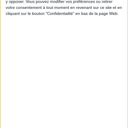
y opposer. Vous pouvez modifier vos préférences ou retirer
Webinaires en direct
Voir tout
votre consentement à tout moment en revenant sur ce site et en
cliquant sur le bouton "Confidentialité" en bas de la page Web.
Chaque semaine, posez vos questions en live
en participant à des vidéo-conférences avec
Jean-Michel et les diététiciennes du
programme.
Peut-on remplacer la viande par des féculents
? Consultation diététique du 05/08/2026