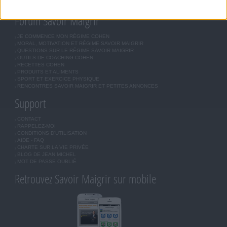
INSCRIPTION
Forum Savoir Maigrir
JE COMMENCE MON RÉGIME COHEN
MORAL, MOTIVATION ET RÉGIME SAVOIR MAIGRIR
QUESTIONS SUR LE RÉGIME SAVOIR MAIGRIR
OUTILS DE COACHING COHEN
RECETTES COHEN
PRODUITS ET ALIMENTS
SPORT ET EXERCICE PHYSIQUE
RENCONTRES SAVOIR MAIGRIR ET PETITES ANNONCES
Support
CONTACT
RAPPELEZ-MOI
CONDITIONS D'UTILISATION
AIDE - FAQ
CHARTE SUR LA VIE PRIVÉE
BLOG DE JEAN MICHEL
MOT DE PASSE OUBLIÉ
Retrouvez Savoir Maigrir sur mobile