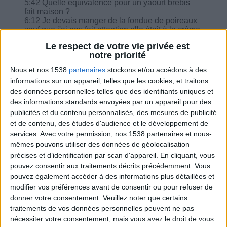
5:42 Quelle équivalence pour un yaourt brebis
fait maison ?
6:12 Je devais manger de la fondue de poireaux
sauf que j'ai pas fait attention elle était à la crème
qu'est-ce que je dois faire ?
Le respect de votre vie privée est
7:17 Qu'en est-il de l'ajout de moutarde ou de
notre priorité
ketchup dans les plats ? Quel type de moutarde ?
8:20 J'ai un coup de mou... je mange une assiette
Nous et nos 1538
partenaires
stockons et/ou accédons à des
de pâte, je peux le faire exceptionnellement avec
informations sur un appareil, telles que les cookies, et traitons
de la tomate fraîche sans MG ?
des données personnelles telles que des identifiants uniques et
8:54 Quelle différence pour le rattrapage entre
des informations standards envoyées par un appareil pour des
blanc d'oeuf dur ou en omelette ?
publicités et du contenu personnalisés, des mesures de publicité
et de contenu, des études d'audience et le développement de
services.
Avec votre permission, nos 1538 partenaires et nous-
mêmes pouvons utiliser des données de géolocalisation
précises et d’identification par scan d'appareil. En cliquant, vous
Combien de kilos souhaitez-vous perdre ?
pouvez consentir aux traitements décrits précédemment. Vous
pouvez également accéder à des informations plus détaillées et
Moins de
De 5 à 10
Plus de
modifier vos préférences avant de consentir ou pour refuser de
5 kilos
kilos
10 kilos
donner votre consentement.
Veuillez noter que certains
traitements de vos données personnelles peuvent ne pas
nécessiter votre consentement, mais vous avez le droit de vous