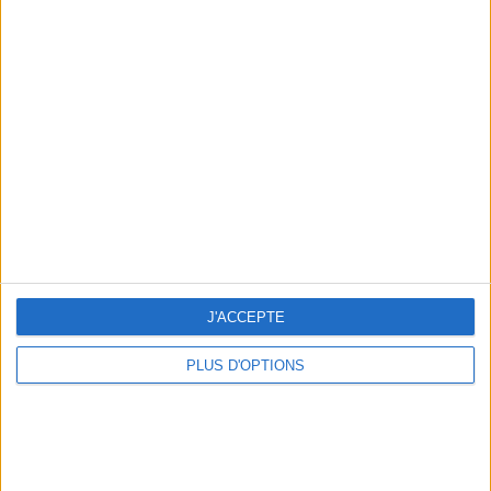
Votre bilan minceur
(env. 2
min)
un homme
Je suis
une femme
cm
Je mesure
J'ACCEPTE
kg
Je pèse
PLUS D'OPTIONS
kg
Je voudrais
peser
ans
J'ai