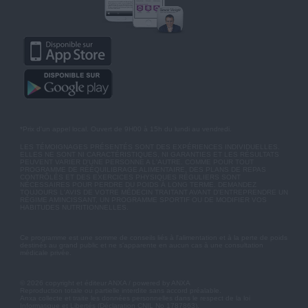
*Prix d'un appel local. Ouvert de 9H00 à 15h du lundi au vendredi.
LES TÉMOIGNAGES PRÉSENTÉS SONT DES EXPÉRIENCES INDIVIDUELLES.
ELLES NE SONT NI CARACTÉRISTIQUES, NI GARANTIES ET LES RÉSULTATS
PEUVENT VARIER D'UNE PERSONNE A L'AUTRE. COMME POUR TOUT
PROGRAMME DE RÉÉQUILIBRAGE ALIMENTAIRE, DES PLANS DE REPAS
CONTRÔLÉS ET DES EXERCICES PHYSIQUES RÉGULIERS SONT
NÉCESSAIRES POUR PERDRE DU POIDS À LONG TERME. DEMANDEZ
TOUJOURS L'AVIS DE VOTRE MÉDECIN TRAITANT AVANT D'ENTREPRENDRE UN
RÉGIME AMINCISSANT, UN PROGRAMME SPORTIF OU DE MODIFIER VOS
HABITUDES NUTRITIONNELLES.
Ce programme est une somme de conseils liés à l'alimentation et à la perte de poids
destinés au grand public et ne s'apparente en aucun cas à une consultation
médicale privée.
© 2026 copyright et éditeur ANXA / powered by ANXA
Reproduction totale ou partielle interdite sans accord préalable.
Anxa collecte et traite les données personnelles dans le respect de la loi
Informatique et Libertés (Déclaration CNIL No 1787863).