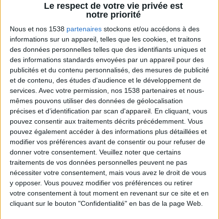
Le respect de votre vie privée est
Jean-Michel et les diététiciennes du
notre priorité
programme.
Nous et nos 1538
partenaires
stockons et/ou accédons à des
informations sur un appareil, telles que les cookies, et traitons
des données personnelles telles que des identifiants uniques et
des informations standards envoyées par un appareil pour des
publicités et du contenu personnalisés, des mesures de publicité
et de contenu, des études d'audience et le développement de
services.
Avec votre permission, nos 1538 partenaires et nous-
mêmes pouvons utiliser des données de géolocalisation
précises et d’identification par scan d'appareil. En cliquant, vous
pouvez consentir aux traitements décrits précédemment. Vous
Peut-on remplacer la viande par des féculents
pouvez également accéder à des informations plus détaillées et
? Consultation diététique du 05/08/2026
modifier vos préférences avant de consentir ou pour refuser de
donner votre consentement.
Veuillez noter que certains
traitements de vos données personnelles peuvent ne pas
nécessiter votre consentement, mais vous avez le droit de vous
y opposer. Vous pouvez modifier vos préférences ou retirer
votre consentement à tout moment en revenant sur ce site et en
cliquant sur le bouton "Confidentialité" en bas de la page Web.