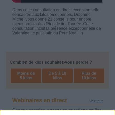
Dans cette consultation en direct exceptionnelle
consacrée aux kilos émotionnels, Delphine
Michel vous donne 21 conseils pour encore
mieux profiter des fêtes de fin d'année. Cette
consultation inclut la présence exceptionnelle de
Valentine, le petit lutin du Père Noël.. :)
Combien de kilos souhaitez-vous perdre ?
Moins de
De 5 à 10
Plus de
5 kilos
kilos
10 kilos
Webinaires en direct
Voir tout
Chaque semaine, posez vos questions en live
en participant à des vidéo-conférences avec