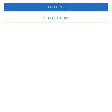
J'ACCEPTE
PLUS D'OPTIONS
DERNIÈRES VIDÉO
La charcuterie, est-ce
vraiment raisonnable
?
Décryptage des aliments
Peut-on remplacer la
viande par des
féculents ?
Consultation
diététique du
05/08/2026
Webinaires en direct
Bas du Corps en Feu