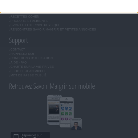
MORAL, MOTIVATION ET RÉGIME SAVOIR MAIGRIR
QUESTIONS SUR LE RÉGIME SAVOIR MAIGRIR
OUTILS DE COACHING COHEN
RECETTES COHEN
PRODUITS ET ALIMENTS
SPORT ET EXERCICE PHYSIQUE
RENCONTRES SAVOIR MAIGRIR ET PETITES ANNONCES
Support
CONTACT
RAPPELEZ-MOI
CONDITIONS D'UTILISATION
AIDE - FAQ
CHARTE SUR LA VIE PRIVÉE
BLOG DE JEAN MICHEL
MOT DE PASSE OUBLIÉ
Retrouvez Savoir Maigrir sur mobile