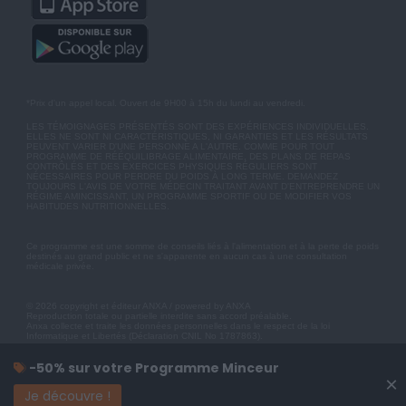
*Prix d'un appel local. Ouvert de 9H00 à 15h du lundi au vendredi.
LES TÉMOIGNAGES PRÉSENTÉS SONT DES EXPÉRIENCES INDIVIDUELLES.
ELLES NE SONT NI CARACTÉRISTIQUES, NI GARANTIES ET LES RÉSULTATS
PEUVENT VARIER D'UNE PERSONNE A L'AUTRE. COMME POUR TOUT
PROGRAMME DE RÉÉQUILIBRAGE ALIMENTAIRE, DES PLANS DE REPAS
CONTRÔLÉS ET DES EXERCICES PHYSIQUES RÉGULIERS SONT
NÉCESSAIRES POUR PERDRE DU POIDS À LONG TERME. DEMANDEZ
TOUJOURS L'AVIS DE VOTRE MÉDECIN TRAITANT AVANT D'ENTREPRENDRE UN
RÉGIME AMINCISSANT, UN PROGRAMME SPORTIF OU DE MODIFIER VOS
HABITUDES NUTRITIONNELLES.
Ce programme est une somme de conseils liés à l'alimentation et à la perte de poids
destinés au grand public et ne s'apparente en aucun cas à une consultation
médicale privée.
© 2026 copyright et éditeur ANXA / powered by ANXA
Reproduction totale ou partielle interdite sans accord préalable.
Anxa collecte et traite les données personnelles dans le respect de la loi
Informatique et Libertés (Déclaration CNIL No 1787863).
-50% sur votre Programme Minceur
×
Je découvre !