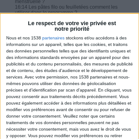
menstruelle ?
16:14 Les pâtes filo ou feuilletées comment les
utiliser dans le programme ?
17:51 Combien de farine pour la galette sarrasin
Le respect de votre vie privée est
?
notre priorité
19:24 Comment faire un pancake salé ?
Nous et nos 1538
partenaires
stockons et/ou accédons à des
informations sur un appareil, telles que les cookies, et traitons
des données personnelles telles que des identifiants uniques et
des informations standards envoyées par un appareil pour des
publicités et du contenu personnalisés, des mesures de publicité
Combien de kilos souhaitez-vous perdre ?
et de contenu, des études d'audience et le développement de
services.
Avec votre permission, nos 1538 partenaires et nous-
Moins de
De 5 à 10
Plus de
mêmes pouvons utiliser des données de géolocalisation
5 kilos
kilos
10 kilos
précises et d’identification par scan d'appareil. En cliquant, vous
pouvez consentir aux traitements décrits précédemment. Vous
pouvez également accéder à des informations plus détaillées et
Webinaires en direct
modifier vos préférences avant de consentir ou pour refuser de
Voir tout
donner votre consentement.
Veuillez noter que certains
Chaque semaine, posez vos questions en live
traitements de vos données personnelles peuvent ne pas
en participant à des vidéo-conférences avec
nécessiter votre consentement, mais vous avez le droit de vous
Jean-Michel et les diététiciennes du
y opposer. Vous pouvez modifier vos préférences ou retirer