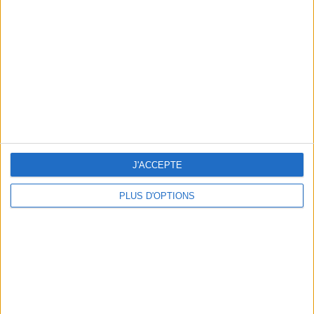
min)
un homme
Je suis
une femme
cm
Je mesure
kg
Je pèse
kg
Je voudrais
J'ACCEPTE
peser
PLUS D'OPTIONS
ans
J'ai