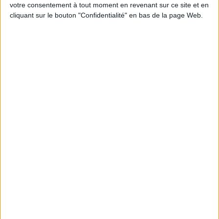
programme.
votre consentement à tout moment en revenant sur ce site et en
cliquant sur le bouton "Confidentialité" en bas de la page Web.
Peut-on remplacer la viande par des féculents
? Consultation diététique du 05/08/2026